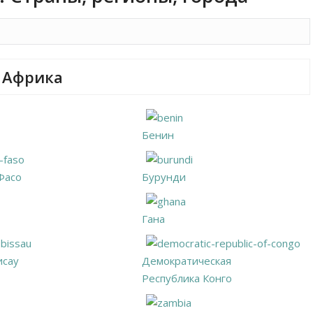
Африка
Бенин
Фасо
Бурунди
Гана
исау
Демократическая
Республика Конго