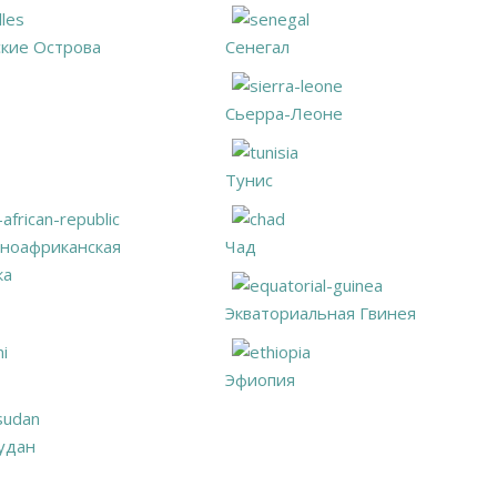
кие Острова
Сенегал
Сьерра-Леоне
Тунис
ноафриканская
Чад
ка
Экваториальная Гвинея
Эфиопия
удан