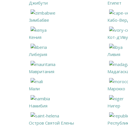
Джибути
Египет
Зимбабве
Кабо-Вер
Кения
Кот-д'Ив
Либерия
Ливия
Мавритания
Мадагаск
Мали
Марокко
Намибия
Нигер
Остров Святой Елены
Республи