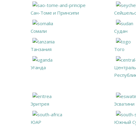
Сан-Томе и Принсипи
Сейшельс
Сомали
Судан
Танзания
Того
Уганда
Централь
Республи
Эритрея
Эсватини
ЮАР
Южный С