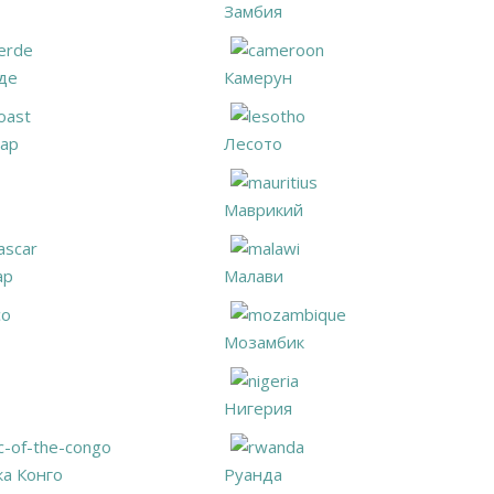
Замбия
де
Камерун
уар
Лесото
Маврикий
ар
Малави
Мозамбик
Нигерия
ка Конго
Руанда