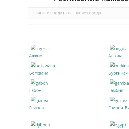
Алжир
Ангола
Ботсвана
Буркина-
Габон
Гамбия
Гвинея
Гвинея-Б