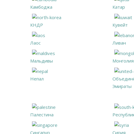
Камбоджа
Катар
КНДР
Кувейт
Лаос
Ливан
Мальдивы
Монголия
Непал
Объединё
Эмираты
Палестина
Республи
Сингапур
Сирия