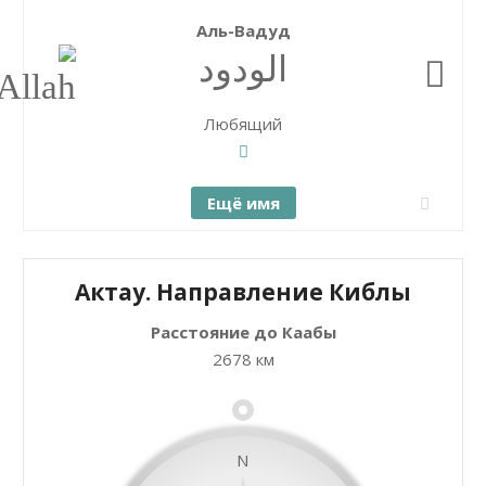
Аль-Вадуд
الودود
Любящий
Ещё имя
Актау. Направление Киблы
Расстояние до Каабы
+
Закрыть карту
2678 км
−
N