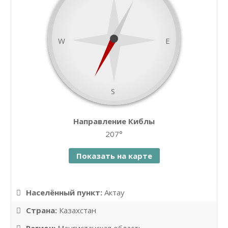
W
E
S
namaz.today
Направление Киблы
Leaflet
| ©
OpenStreetMap
contributors
207°
Показать на карте
Населённый пункт:
Актау
Страна:
Казахстан