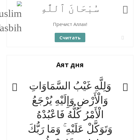
سُبْحَانَ ٱللَّٰهِ
Пречист Аллах!
Считать
Аят дня
وَلِلَّهِ غَيْبُ السَّمَاوَاتِ
وَالْأَرْضِ وَإِلَيْهِ يُرْجَعُ
الْأَمْرُ كُلُّهُ فَاعْبُدْهُ
وَتَوَكَّلْ عَلَيْهِ ۚ وَمَا رَبُّكَ