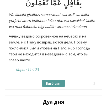
بِغَافِلٍ عَمَّا تَعْمَلُونَ
Wa lillaahi ghaibus samaawaati wal ardi wa ilaihi
yurja'ul amru kulluhoo fa'bu-dhu wa tawakkal 'alaih;
wa maa Rabbuka bighaafilin 'ammaa ta'maloon
Аллаху ведомо сокровенное на небесах и на
земле, и к Нему возвращаются дела. Посему
поклоняйся Ему и уповай на Него, ибо Господь
твой не находится в неведении о том, что вы
совершаете.
—
Коран 11:123
Ещё аят
Дуа дня