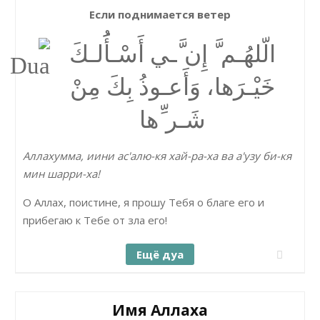
Если поднимается ветер
الّلھُـم َّ إِن َّـي أَسْـأَُلـكَ
خَیْـرَھا، وَأَعـوذُ بِكَ مِنْ
شَـر ِّھا
Аллахумма, иини ас'алю-кя хай-ра-ха ва а'узу би-кя
мин шарри-ха!
О Аллах, поистине, я прошу Тебя о благе его и
прибегаю к Тебе от зла его!
Ещё дуа
Имя Аллаха