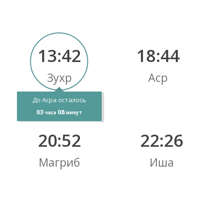
13:42
18:44
Зухр
Аср
До Асра осталось
03
08
часа
минут
20:52
22:26
Магриб
Иша