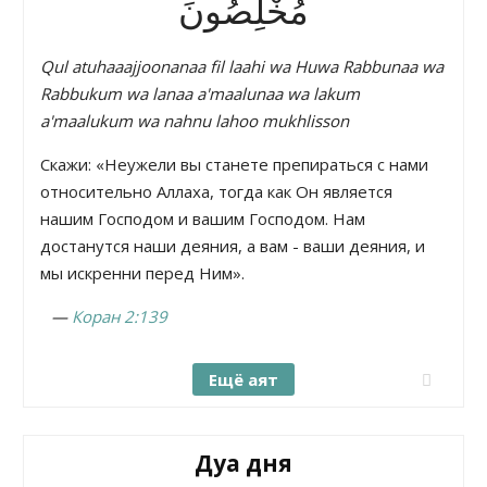
مُخْلِصُونَ
Qul atuhaaajjoonanaa fil laahi wa Huwa Rabbunaa wa
Rabbukum wa lanaa a'maalunaa wa lakum
a'maalukum wa nahnu lahoo mukhlisson
Скажи: «Неужели вы станете препираться с нами
относительно Аллаха, тогда как Он является
нашим Господом и вашим Господом. Нам
достанутся наши деяния, а вам - ваши деяния, и
мы искренни перед Ним».
—
Коран 2:139
Ещё аят
Дуа дня