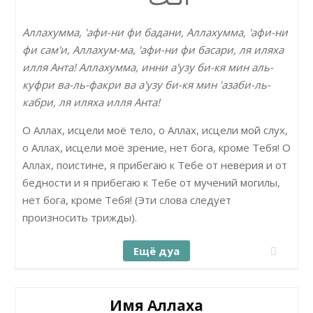
Аллахумма, 'афи-ни фи бадани, Аллахумма, 'афи-ни
фи сам'и, Аллахум-ма, 'афи-ни фи басари, ля иляха
илля Анта! Аллахумма, инни а'узу би-кя мин аль-
куфри ва-ль-факри ва а'узу би-кя мин 'азаби-ль-
кабри, ля иляха илля Анта!
О Аллах, исцели моё тело, о Аллах, исцели мой слух,
о Аллах, исцели моё зрение, нет бога, кроме Тебя! О
Аллах, поистине, я прибегаю к Тебе от неверия и от
бедности и я прибегаю к Тебе от мучений могилы,
нет бога, кроме Тебя! (Эти слова следует
произносить трижды).
Ещё дуа
Имя Аллаха