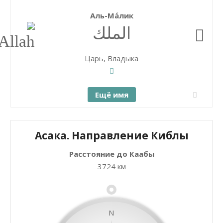
Аль-Ма́лик
الملك
Царь, Владыка
Ещё имя
Асака. Направление Киблы
Расстояние до Каабы
+
Закрыть карту
3724 км
−
N