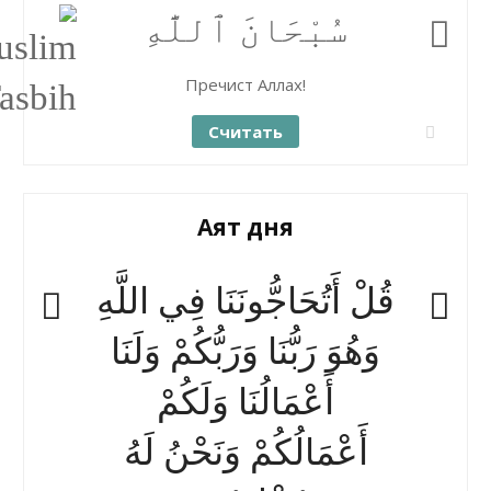
سُبْحَانَ ٱللَّٰهِ
Пречист Аллах!
Считать
Аят дня
قُلْ أَتُحَاجُّونَنَا فِي اللَّهِ
وَهُوَ رَبُّنَا وَرَبُّكُمْ وَلَنَا
أَعْمَالُنَا وَلَكُمْ
أَعْمَالُكُمْ وَنَحْنُ لَهُ