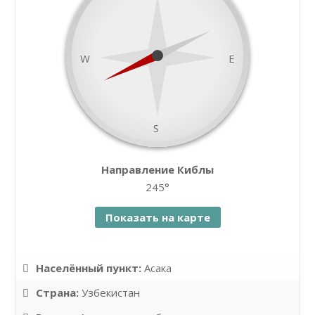
W
E
S
namaz.today
Направление Киблы
Leaflet
| ©
OpenStreetMap
contributors
245°
Показать на карте
Населённый пункт:
Асака
Страна:
Узбекистан