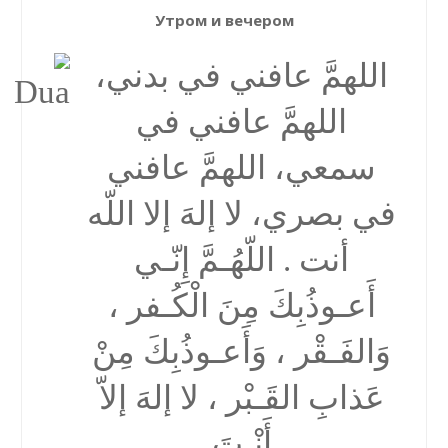
Утром и вечером
اللهمَّ عافني في بدني،
اللهمَّ عافني في
سمعي، اللهمَّ عافني
في بصري، لا إلهَ إلا اللّه
أنت . اللّهُـمَّ إِنّـي
أَعـوذُبِكَ مِنَ الْكُـفر ،
وَالفَـقْر ، وَأَعـوذُبِكَ مِنْ
عَذابِ القَـبْر ، لا إلهَ إلاّ
أَنْـتَ