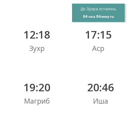
До Зухра осталось
04
04
часа
минуты
12:18
17:15
Зухр
Аср
19:20
20:46
Магриб
Иша