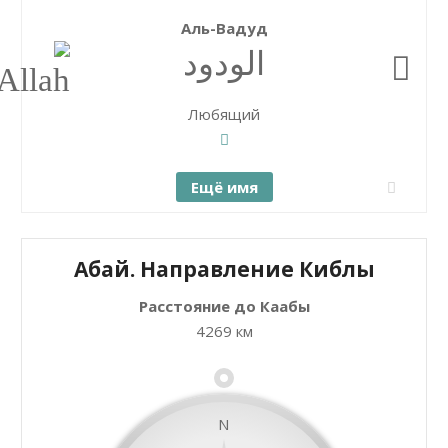
Аль-Вадуд
الودود
Любящий
Ещё имя
Абай. Направление Киблы
Расстояние до Каабы
+
Закрыть карту
4269 км
−
N