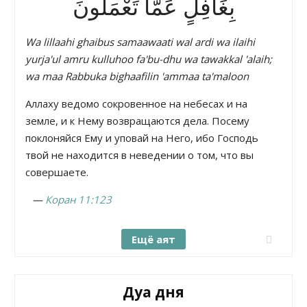
بِغَافِلٍ عَمَّا تَعْمَلُونَ
Wa lillaahi ghaibus samaawaati wal ardi wa ilaihi
yurja'ul amru kulluhoo fa'bu-dhu wa tawakkal 'alaih;
wa maa Rabbuka bighaafilin 'ammaa ta'maloon
Аллаху ведомо сокровенное на небесах и на
земле, и к Нему возвращаются дела. Посему
поклоняйся Ему и уповай на Него, ибо Господь
твой не находится в неведении о том, что вы
совершаете.
—
Коран 11:123
Ещё аят
Дуа дня