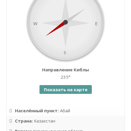
W
E
S
namaz.today
Направление Киблы
Leaflet
| ©
OpenStreetMap
contributors
235°
Показать на карте
Населённый пункт:
Абай
Страна:
Казахстан