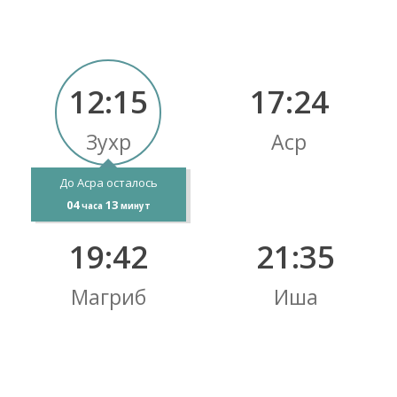
12:15
17:24
Зухр
Аср
До Асра осталось
04
13
часа
минут
19:42
21:35
Магриб
Иша