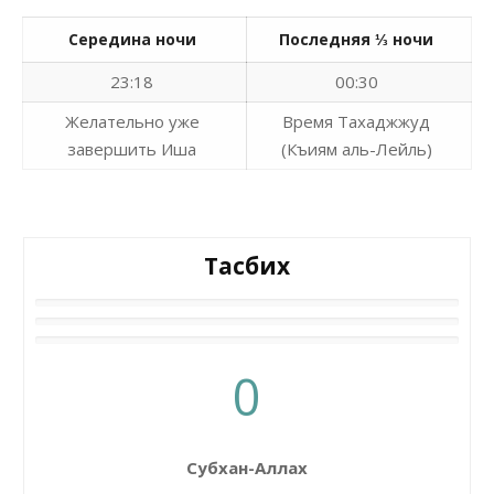
Середина ночи
Последняя ⅓ ночи
23:18
00:30
Желательно уже
Время Тахаджжуд
завершить Иша
(Къиям аль-Лейль)
Тасбих
0
Субхан-Аллах