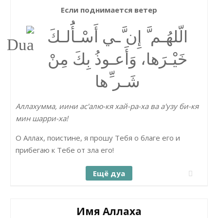
Если поднимается ветер
الّلھُـم َّ إِن َّـي أَسْـأَُلـكَ
خَیْـرَھا، وَأَعـوذُ بِكَ مِنْ
شَـر ِّھا
Аллахумма, иини ас'алю-кя хай-ра-ха ва а'узу би-кя
мин шарри-ха!
О Аллах, поистине, я прошу Тебя о благе его и
прибегаю к Тебе от зла его!
Ещё дуа
Имя Аллаха