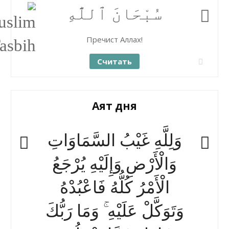
سُبْحَانَ ٱللَّٰهِ
Пречист Аллах!
Считать
Аят дня
وَلِلَّهِ غَيْبُ السَّمَاوَاتِ
وَالْأَرْضِ وَإِلَيْهِ يُرْجَعُ
الْأَمْرُ كُلُّهُ فَاعْبُدْهُ
وَتَوَكَّلْ عَلَيْهِ ۚ وَمَا رَبُّكَ