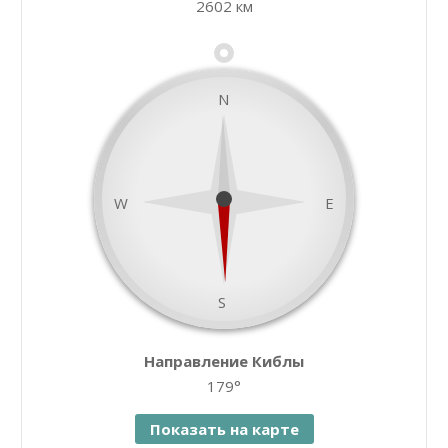
2602 км
−
N
W
E
S
namaz.today
Направление Киблы
Leaflet
| ©
OpenStreetMap
contributors
179°
Показать на карте