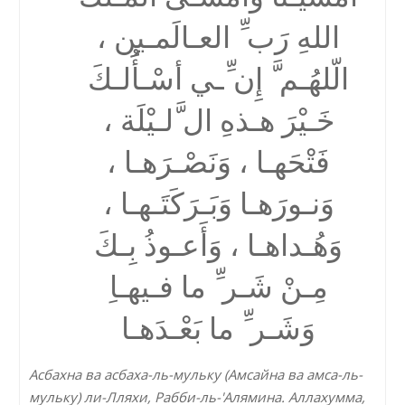
اللهِ رَب ِّ العـالَمـین ،
الّلھُـم َّ إِن ِّـي أسْـأَُلـكَ
خَـیْرَ ھـذهِ ال َّلـیْلَة ،
فَتْحَھـا ، وَنَصْـرَھـا ،
وَنـورَھـا وَبَـرَكَتَـھـا ،
وَھُـداھـا ، وَأَعـوذُ بِـكَ
مِـنْ شَـر ِّ ما فـیھـاِ
وَشَـر ِّ ما بَعْـدَھـا
Асбахна ва асбаха-ль-мульку (Амсайна ва амса-ль-
мульку) ли-Лляхи, Рабби-ль-'Алямина. Аллахумма,