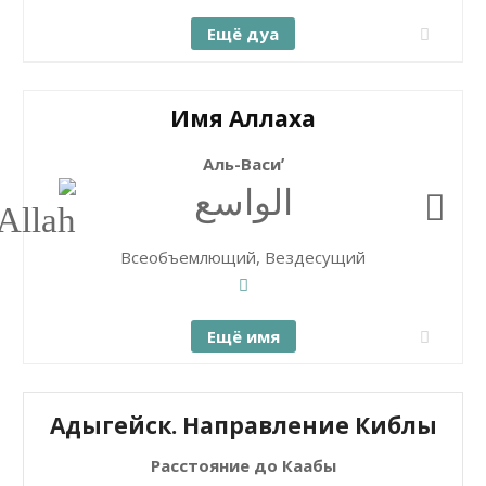
Ещё дуа
Имя Аллаха
Аль-Васиʼ
الواسع
Всеобъемлющий, Вездесущий
Ещё имя
Адыгейск. Направление Киблы
Расстояние до Каабы
+
Закрыть карту