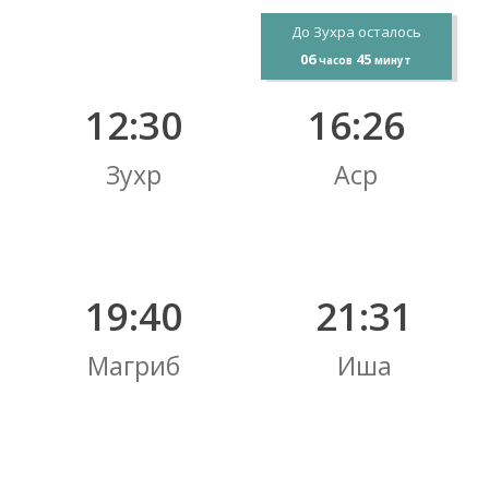
До Зухра осталось
06
45
часов
минут
12:30
16:26
Зухр
Аср
19:40
21:31
Магриб
Иша