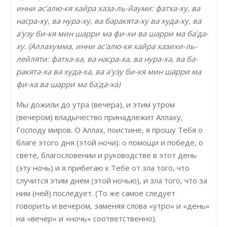
инни ас'алю-кя хайра хаза-ль-йауми: фатха-ху, ва
насра-ху, ва нура-ху, ва баракята-ху ва худа-ху, ва
а'узу би-кя мин шарри ма фи-хи ва шарри ма ба'да-
ху. (Аллахумма, инни ас'алю-кя хайра хазихи-ль-
лейляти: фатха-ха, ва насра-ха, ва нура-ха, ва ба-
ракята-ха ва худа-ха, ва а'узу би-кя мин шарри ма
фи-ха ва шарри ма ба'да-ха)
Мы дожили до утра (вечера), и этим утром
(вечером) владычество принадлежит Аллаху,
Господу миров. О Аллах, поистине, я прошу Тебя о
благе этого дня (этой ночи): о помощи и победе, о
свете, благословении и руководстве в этот день
(эту ночь) и я прибегаю к Тебе от зла того, что
случится этим днем (этой ночью), и зла того, что за
ним (ней) последует. (То же самое следует
говорить и вечером, заменяя слова «утро» и «день»
на «вечер» и «ночь» соответственно).