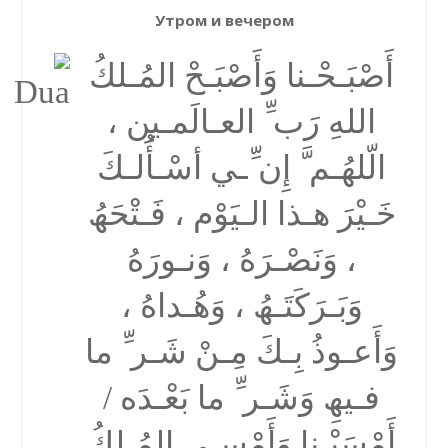
Утром и вечером
أَصْبَـحْـنا وَأَصْبَـحْ المُـلكُ
اللهِ رَب ِّ العـالَمـین ،
الّلھُـم َّ إِن ِّـي أسْـأَُلـكَ
خَـیْرَ ھـذا الـیَوْم ، فَـتْحَھُ
، وَنَصْـرَهُ ، وَنـورَهُ
وَبَـرَكَتَـھُ ، وَھُـداهُ ،
وَأَعـوذُ بِـكَ مِـنْ شَـر ِّ ما
فـیھِ وَشَـر ِّ ما بَعْـدَه /
أَمْسَیْـنا وَأَمْسـى المُـلكُ