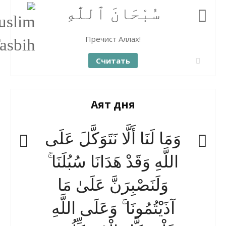
سُبْحَانَ ٱللَّٰهِ
Пречист Аллах!
Считать
Аят дня
وَمَا لَنَا أَلَّا نَتَوَكَّلَ عَلَى
اللَّهِ وَقَدْ هَدَانَا سُبُلَنَا ۚ
وَلَنَصْبِرَنَّ عَلَىٰ مَا
آذَيْتُمُونَا ۚ وَعَلَى اللَّهِ