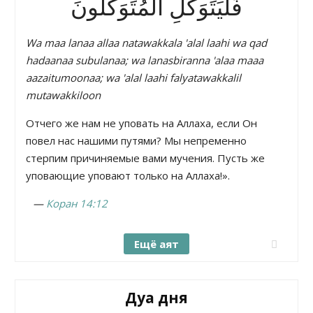
فَلْيَتَوَكَّلِ الْمُتَوَكِّلُونَ
Wa maa lanaa allaa natawakkala 'alal laahi wa qad
hadaanaa subulanaa; wa lanasbiranna 'alaa maaa
aazaitumoonaa; wa 'alal laahi falyatawakkalil
mutawakkiloon
Отчего же нам не уповать на Аллаха, если Он
повел нас нашими путями? Мы непременно
стерпим причиняемые вами мучения. Пусть же
уповающие уповают только на Аллаха!».
—
Коран 14:12
Ещё аят
Дуа дня