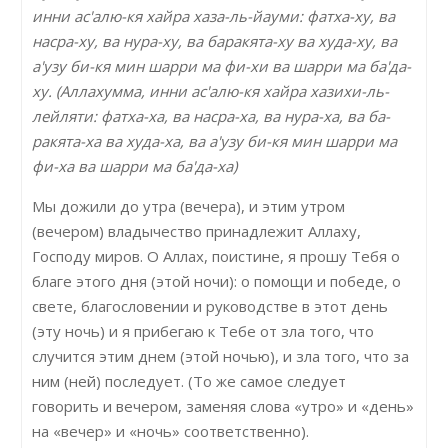
инни ас'алю-кя хайра хаза-ль-йауми: фатха-ху, ва
насра-ху, ва нура-ху, ва баракята-ху ва худа-ху, ва
а'узу би-кя мин шарри ма фи-хи ва шарри ма ба'да-
ху. (Аллахумма, инни ас'алю-кя хайра хазихи-ль-
лейляти: фатха-ха, ва насра-ха, ва нура-ха, ва ба-
ракята-ха ва худа-ха, ва а'узу би-кя мин шарри ма
фи-ха ва шарри ма ба'да-ха)
Мы дожили до утра (вечера), и этим утром
(вечером) владычество принадлежит Аллаху,
Господу миров. О Аллах, поистине, я прошу Тебя о
благе этого дня (этой ночи): о помощи и победе, о
свете, благословении и руководстве в этот день
(эту ночь) и я прибегаю к Тебе от зла того, что
случится этим днем (этой ночью), и зла того, что за
ним (ней) последует. (То же самое следует
говорить и вечером, заменяя слова «утро» и «день»
на «вечер» и «ночь» соответственно).