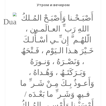
Утром и вечером
أَصْبَـحْـنا وَأَصْبَـحْ المُـلكُ
اللهِ رَب ِّ العـالَمـین ،
الّلھُـم َّ إِن ِّـي أسْـأَُلـكَ
خَـیْرَ ھـذا الـیَوْم ، فَـتْحَھُ
، وَنَصْـرَهُ ، وَنـورَهُ
وَبَـرَكَتَـھُ ، وَھُـداهُ ،
وَأَعـوذُ بِـكَ مِـنْ شَـر ِّ ما
فـیھِ وَشَـر ِّ ما بَعْـدَه /
أَمْسَیْـنا وَأَمْسـى المُـلكُ