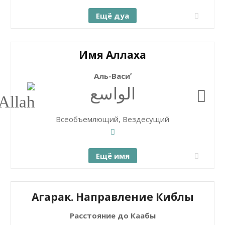
Ещё дуа
Имя Аллаха
Аль-Васиʼ
الواسع
Всеобъемлющий, Вездесущий
Ещё имя
Агарак. Направление Киблы
Расстояние до Каабы
+
Закрыть карту