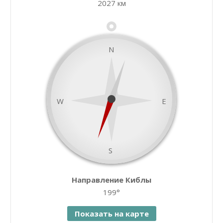
2027 км
−
N
W
E
S
namaz.today
Направление Киблы
Leaflet
| ©
OpenStreetMap
contributors
199°
Показать на карте