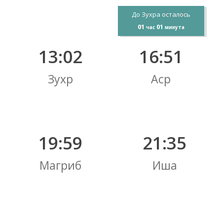
До Зухра осталось
01
01
час
минута
13:02
16:51
Зухр
Аср
19:59
21:35
Магриб
Иша