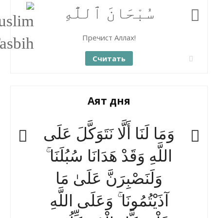
سُبْحَانَ ٱللَّٰهِ
Пречист Аллах!
Считать
Аят дня
وَمَا لَنَا أَلَّا نَتَوَكَّلَ عَلَى
اللَّهِ وَقَدْ هَدَانَا سُبُلَنَا ۚ
وَلَنَصْبِرَنَّ عَلَىٰ مَا
آذَيْتُمُونَا ۚ وَعَلَى اللَّهِ