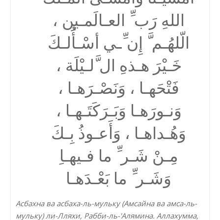
اللهِ رَب ِّ العـالَمـین ،
الّلھُـم َّ إِن ِّـي أسْـأَُلـكَ
خَـیْرَ ھـذهِ ال َّلـیْلَة ،
فَتْحَھـا ، وَنَصْـرَھـا ،
وَنـورَھـا وَبَـرَكَتَـھـا ،
وَھُـداھـا ، وَأَعـوذُ بِـكَ
مِـنْ شَـر ِّ ما فـیھـاِ
وَشَـر ِّ ما بَعْـدَھـا
Асбахна ва асбаха-ль-мульку (Амсайна ва амса-ль-
мульку) ли-Лляхи, Рабби-ль-'Алямина. Аллахумма,