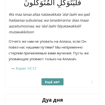
فَلْيَتَوَكَّلِ الْمُتَوَكِّلُونَ
Wa maa lanaa allaa natawakkala 'alal laahi wa qad
hadaanaa subulanaa; wa lanasbiranna 'alaa maaa
aazaitumoonaa; wa 'alal laahi falyatawakkalil
mutawakkiloon
Отчего же нам не уповать на Аллаха, если Он
повел нас нашими путями? Мы непременно
стерпим причиняемые вами мучения. Пусть же
уповающие уповают только на Аллаха!».
—
Коран 14:12
Ещё аят
Дуа дня