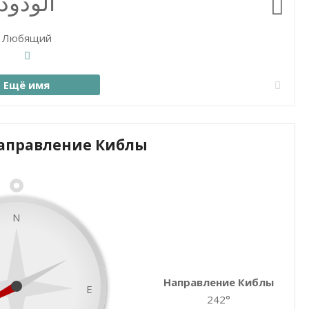
الودود
Любящий
Ещё имя
аправление Киблы
Закрыть карту
N
Направление Киблы
E
242°