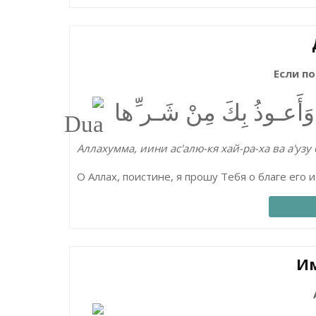
Если п
 وَأَعـوذُ بِكَ مِنْ شَـر ِّھا
Аллахумма, иини ас'алю-кя хай-ра-ха ва а'узу
О Аллах, поистине, я прошу Тебя о благе его и
Им