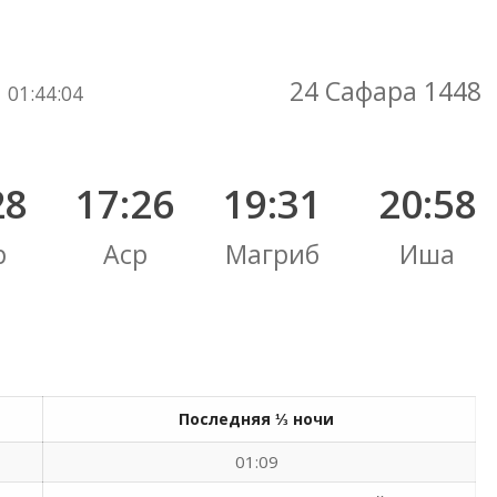
Вы здесь:
24 Сафара 1448
01
:
44
:
05
28
17:26
19:31
20:58
р
Аср
Магриб
Иша
Последняя ⅓ ночи
01:09