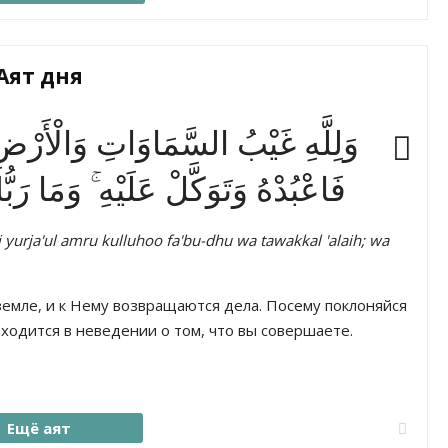
Аят дня
وَلِلَّهِ غَيْبُ السَّمَاوَاتِ وَالْأَرْضِ وَ
فَاعْبُدْهُ وَتَوَكَّلْ عَلَيْهِ ۚ وَمَا رَب
i yurja'ul amru kulluhoo fa'bu-dhu wa tawakkal 'alaih; wa
земле, и к Нему возвращаются дела. Посему поклоняйся
аходится в неведении о том, что вы совершаете.
Ещё аят