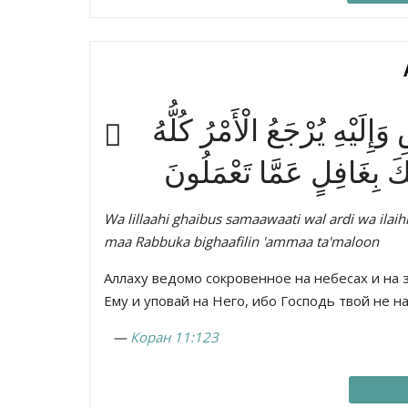
إِلَيْهِ يُرْجَعُ الْأَمْرُ كُلُّهُ
ُّكَ بِغَافِلٍ عَمَّا تَعْمَلُونَ
Wa lillaahi ghaibus samaawaati wal ardi wa ilaih
maa Rabbuka bighaafilin 'ammaa ta'maloon
Аллаху ведомо сокровенное на небесах и на 
Ему и уповай на Него, ибо Господь твой не н
—
Коран 11:123