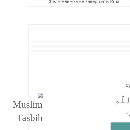
Желательно уже завершить Иша
С
َّٰهِ
Пр