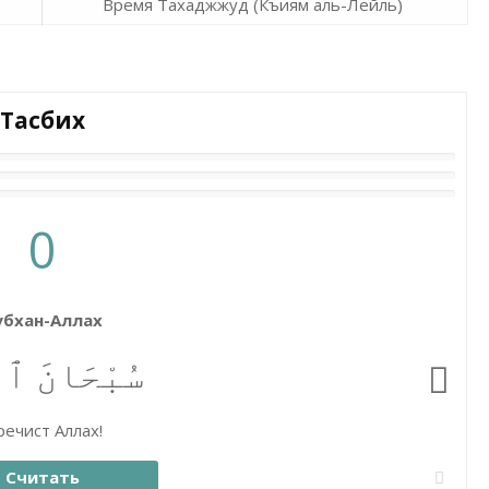
Время Тахаджжуд (Къиям аль-Лейль)
Тасбих
0
убхан-Аллах
سُبْحَانَ ٱلل
ечист Аллах!
Считать