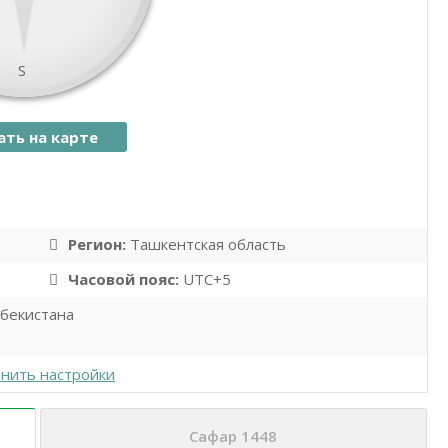
S
ать на карте
namaz.today
Leaflet
| ©
OpenStreetMap
contributors
Регион:
Ташкентская область
Часовой пояс:
UTC+5
збекистана
нить настройки
Сафар 1448