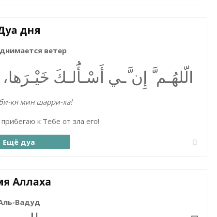
Дуа дня
однимается ветер
الّلھُـم َّ إِن َّـي أَسْـأَُلـكَ خَیْـرَھا،
 би-кя мин шарри-ха!
 прибегаю к Тебе от зла его!
Ещё дуа
я Аллаха
Аль-Вадуд