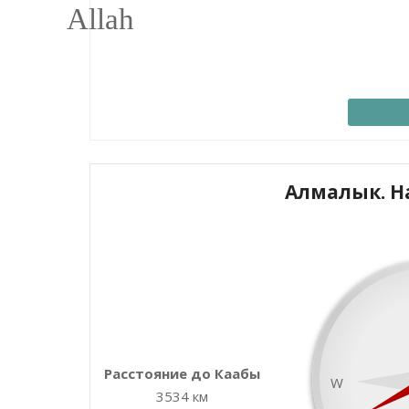
Алмалык. Н
+
−
Расстояние до Каабы
W
3534 км