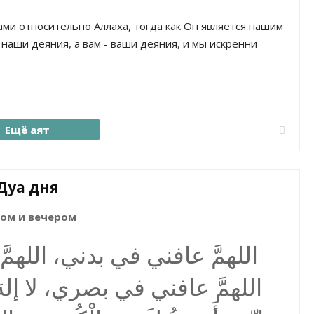
ами относительно Аллаха, тогда как Он является нашим
наши деяния, а вам - ваши деяния, и мы искренни
Ещё аят
Дуа дня
ом и вечером
اللهمَّ عافني في بدني، الل،
اللهمَّ عافني في بصري، لا إلهَ إلا