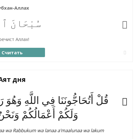
убхан-Аллах
سُبْحَانَ ٱلل
ечист Аллах!
Считать
Аят дня
قُلْ أَتُحَاجُّونَنَا فِي اللَّهِ وَهُوَ رَبُّن
وَلَكُمْ أَعْمَالُكُمْ وَنَحْ
unaa wa Rabbukum wa lanaa a'maalunaa wa lakum