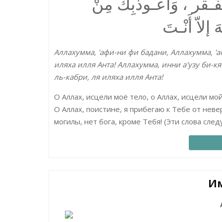
فَـقْر ، وَأَعـوذُبِكَ مِنْ
إلاّ أَنْـتَ
Аллахумма, 'афи-ни фи бадани, Аллахумма, 'а
иляха илля Анта! Аллахумма, инни а'узу би-кя
ль-кабри, ля иляха илля Анта!
О Аллах, исцели моё тело, о Аллах, исцели мой
О Аллах, поистине, я прибегаю к Тебе от неве
могилы, нет бога, кроме Тебя! (Эти слова сле
Им