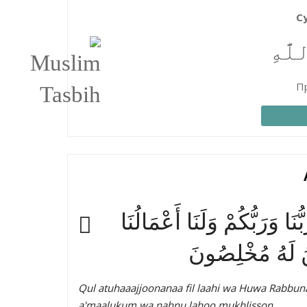
С
َّٰهِ
Пр
َا وَرَبُّكُمْ وَلَنَا أَعْمَالُنَا
نُ لَهُ مُخْلِصُونَ
Qul atuhaaajjoonanaa fil laahi wa Huwa Rabb
a'maalukum wa nahnu lahoo mukhlisson