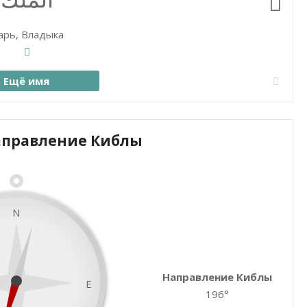
الملك
арь, Владыка
Ещё имя
Направление Киблы
Закрыть карту
N
Направление Киблы
E
196°