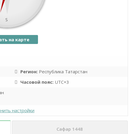
S
ать на карте
namaz.today
Leaflet
| ©
OpenStreetMap
contributors
Регион:
Республика Татарстан
Часовой пояс:
UTC+3
ан
нить настройки
Сафар 1448