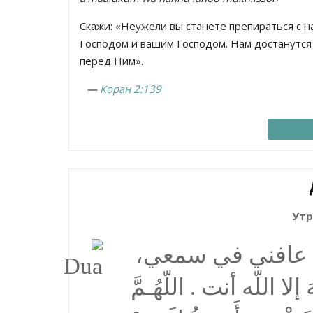
Скажи: «Неужели вы станете препираться с н
Господом и вашим Господом. Нам достанутся 
перед Ним».
—
Коран 2:139
Утр
همَّ عافني في سمعي
 اللّه أنت . اللّهُـمَّ