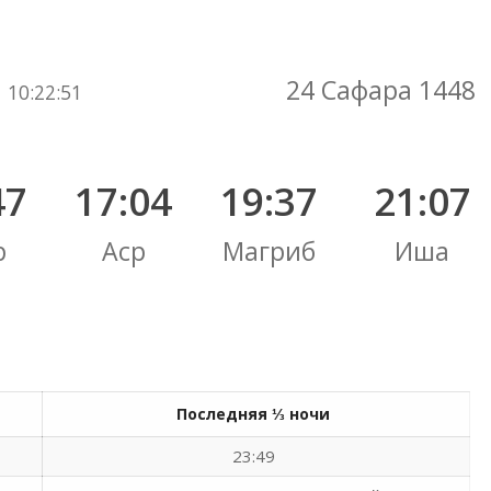
Вы здесь:
24 Сафара 1448
10
:
22
:
52
47
17:04
19:37
21:07
р
Аср
Магриб
Иша
Последняя ⅓ ночи
23:49