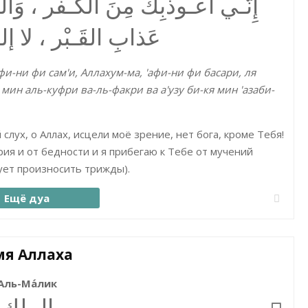
إِنّـي أَعـوذُبِكَ مِنَ الْكُـفر ، وَال
عَذابِ القَـبْر ، لا إلهَ 
фи-ни фи сам'и, Аллахум-ма, 'афи-ни фи басари, ля
 мин аль-куфри ва-ль-факри ва а'узу би-кя мин 'азаби-
 слух, о Аллах, исцели моё зрение, нет бога, кроме Тебя!
рия и от бедности и я прибегаю к Тебе от мучений
дует произносить трижды).
Ещё дуа
я Аллаха
Аль-Ма́лик