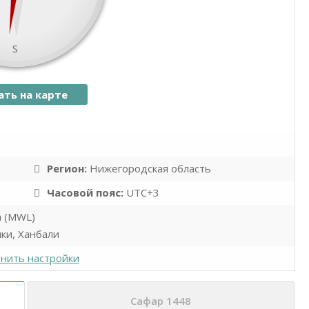
S
ать на карте
namaz.today
Leaflet
| ©
OpenStreetMap
contributors
Регион:
Нижегородская область
Часовой пояс:
UTC+3
а (MWL)
ки, Ханбали
нить настройки
Сафар 1448