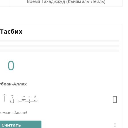
Время Тахаджжуд (Къиям аль-Лейль)
Тасбих
0
убхан-Аллах
سُبْحَانَ ٱلل
ечист Аллах!
Считать