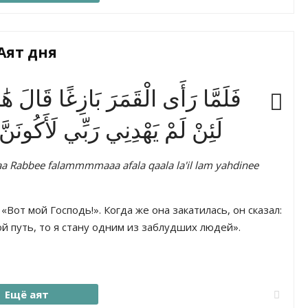
Аят дня
فَلَمَّا رَأَى الْقَمَرَ بَازِغًا قَالَ هَٰذ
لَئِنْ لَمْ يَهْدِنِي رَبِّي لَأَكُونَنّ
a Rabbee falammmmaaa afala qaala la'il lam yahdinee
«Вот мой Господь!». Когда же она закатилась, он сказал:
ой путь, то я стану одним из заблудших людей».
Ещё аят