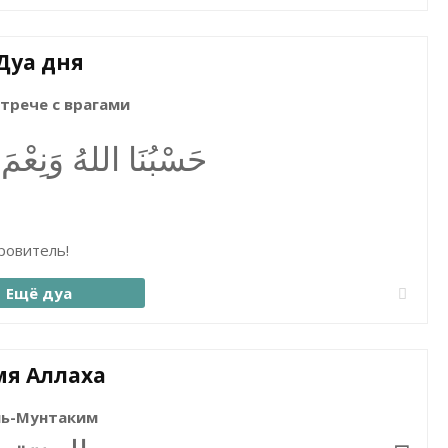
Дуа дня
трече с врагами
حَسْبُنَا اللهُ وَنِعْمَ 
ровитель!
Ещё дуа
я Аллаха
ь-Мунтаким