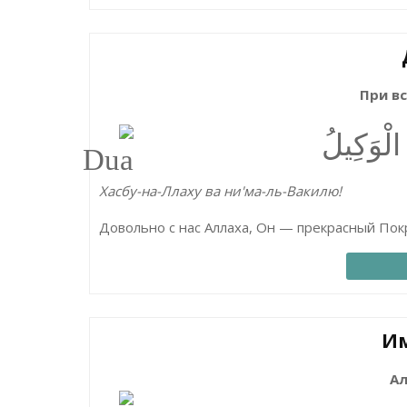
При вс
الْوَكِيلُ
Хасбу-на-Ллаху ва ни'ма-ль-Вакилю!
Довольно с нас Аллаха, Он — прекрасный Пок
Им
Ал