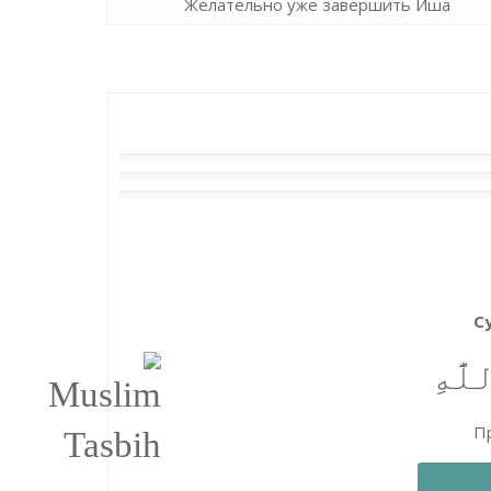
Желательно уже завершить Иша
С
َّٰهِ
Пр