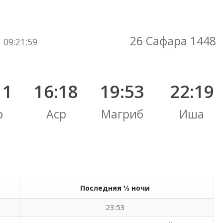
Вы здесь:
26 Сафара 1448
09
:
22
:
00
11
16:18
19:53
22:19
р
Аср
Магриб
Иша
Последняя ⅓ ночи
23:53