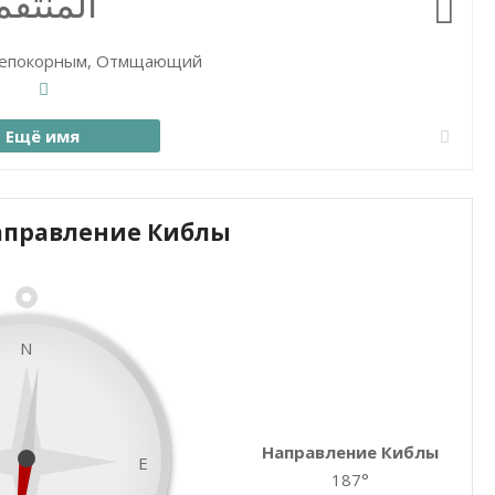
المنتقم
епокорным, Отмщающий
Ещё имя
аправление Киблы
Закрыть карту
N
Направление Киблы
E
187°