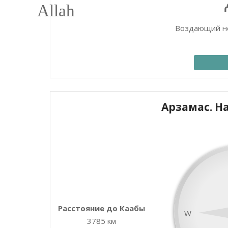
Воздающий н
Арзамас. Н
+
−
Расстояние до Каабы
W
3785 км