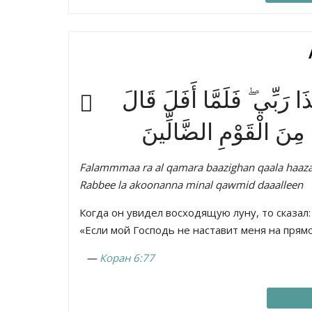
َا رَبِّي ۖ فَلَمَّا أَفَلَ قَالَ
َ مِنَ الْقَوْمِ الضَّالِّينَ
Falammmaa ra al qamara baazighan qaala haaza
Rabbee la akoonanna minal qawmid daaalleen
Когда он увидел восходящую луну, то сказал: 
«Если мой Господь не наставит меня на прям
—
Коран 6:77