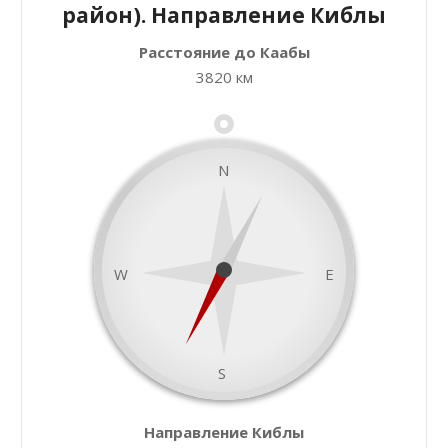
район). Направление Киблы
Расстояние до Каабы
+
Закрыть карту
3820 км
−
N
W
E
S
namaz.today
Направление Киблы
Leaflet
| ©
OpenStreetMap
contributors