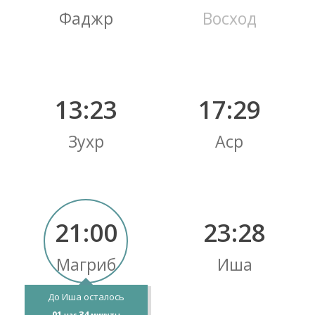
Фаджр
Восход
13:23
17:29
Зухр
Аср
21:00
23:28
Магриб
Иша
До Иша осталось
01
34