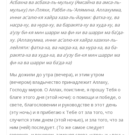
Асбахна ва асбаха-ль-мульку (Амсайна ва амса-ль-
мульку) ли-Лляхи, Рабби-ль-'Алямина. Аллахумма,
инни ас'алю-кя хайра хаза-ль-йауми: фатха-ху, ва
насра-ху, ва нура-ху, ва баракята-ху ва худа-ху, ва
а'узу би-кя мин шарри ма фи-хи ва шарри ма ба'да-
ху. (Аллахумма, инни ас'алю-кя хайра хазихи-ль-
лейляти: фатха-ха, ва насра-ха, ва нура-ха, ва ба-
ракята-ха ва худа-ха, ва а'узу би-кя мин шарри ма
фи-ха ва шарри ма ба'да-ха)
Мы дожили до утра (вечера), и этим утром
(вечером) владычество принадлежит Аллаху,
Господу миров. О Аллах, поистине, я прошу Тебя о
благе этого дня (этой ночи): о помощи и победе, о
свете, благословении и руководстве в этот день
(эту ночь) и я прибегаю к Тебе от зла того, что
случится этим днем (этой ночью), и зла того, что за
ним (ней) последует. (То же самое следует
говорить и вечером, заменяя слова «утро» и «день»