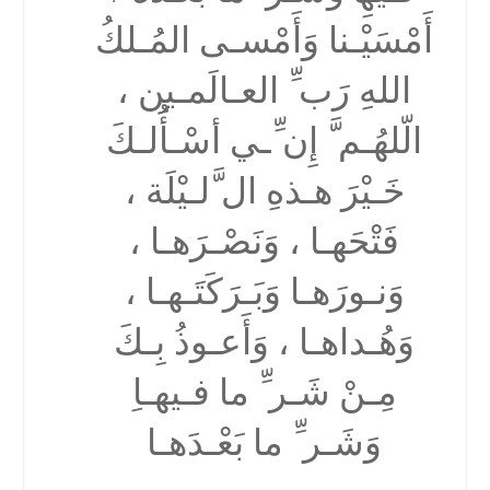
أَمْسَیْـنا وَأَمْسـى المُـلكُ
اللهِ رَب ِّ العـالَمـین ،
الّلھُـم َّ إِن ِّـي أسْـأَُلـكَ
خَـیْرَ ھـذهِ ال َّلـیْلَة ،
فَتْحَھـا ، وَنَصْـرَھـا ،
وَنـورَھـا وَبَـرَكَتَـھـا ،
وَھُـداھـا ، وَأَعـوذُ بِـكَ
مِـنْ شَـر ِّ ما فـیھـاِ
وَشَـر ِّ ما بَعْـدَھـا