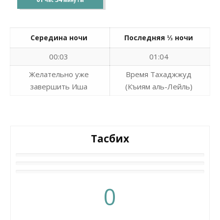
час
минуты
Середина ночи
Последняя ⅓ ночи
00:03
01:04
Желательно уже
Время Тахаджжуд
завершить Иша
(Къиям аль-Лейль)
Тасбих
0