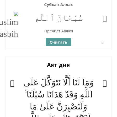
Субхан-Аллах
سُبْحَانَ ٱللَّٰهِ
Пречист Аллах!
Считать
Аят дня
وَمَا لَنَا أَلَّا نَتَوَكَّلَ عَلَى
اللَّهِ وَقَدْ هَدَانَا سُبُلَنَا ۚ
وَلَنَصْبِرَنَّ عَلَىٰ مَا