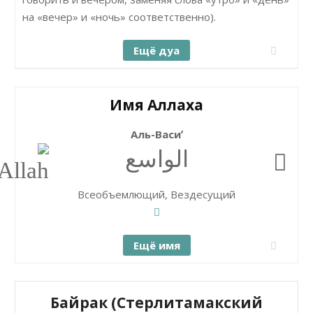
на «вечер» и «ночь» соответственно).
Ещё дуа
Имя Аллаха
Аль-Васиʼ
الواسع
Всеобъемлющий, Вездесущий
Ещё имя
Байрак (Стерлитамакский