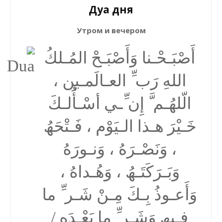
Дуа дня
Утром и вечером
أَصْبَـحْـنا وَأَصْبَـحْ المُـلكُ
اللهِ رَب ِّ العـالَمـین ،
الّلھُـم َّ إِن ِّـي أسْـأَُلـكَ
خَـیْرَ ھـذا الـیَوْم ، فَـتْحَھُ
، وَنَصْـرَهُ ، وَنـورَهُ
وَبَـرَكَتَـھُ ، وَھُـداهُ ،
وَأَعـوذُ بِـكَ مِـنْ شَـر ِّ ما
فـیھِ وَشَـر ِّ ما بَعْـدَه /