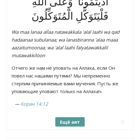
آذَيْتُمُونَا ۚ وَعَلَى اللَّهِ
فَلْيَتَوَكَّلِ الْمُتَوَكِّلُونَ
Wa maa lanaa allaa natawakkala 'alal laahi wa qad
hadaanaa subulanaa; wa lanasbiranna 'alaa maaa
aazaitumoonaa; wa 'alal laahi falyatawakkalil
mutawakkiloon
Отчего же нам не уповать на Аллаха, если Он
повел нас нашими путями? Мы непременно
стерпим причиняемые вами мучения. Пусть же
уповающие уповают только на Аллаха!».
—
Коран 14:12
Ещё аят