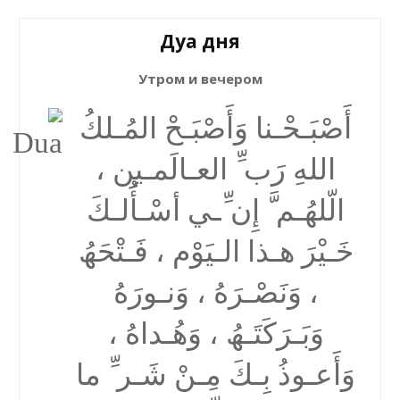
Дуа дня
Утром и вечером
أَصْبَـحْـنا وَأَصْبَـحْ المُـلكُ
اللهِ رَب ِّ العـالَمـین ،
الّلھُـم َّ إِن ِّـي أسْـأَُلـكَ
خَـیْرَ ھـذا الـیَوْم ، فَـتْحَھُ
، وَنَصْـرَهُ ، وَنـورَهُ
وَبَـرَكَتَـھُ ، وَھُـداهُ ،
وَأَعـوذُ بِـكَ مِـنْ شَـر ِّ ما