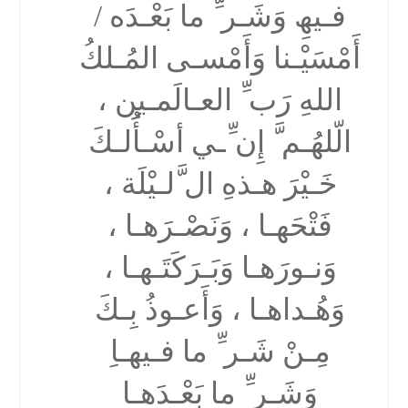
فـیھِ وَشَـر ِّ ما بَعْـدَه /
أَمْسَیْـنا وَأَمْسـى المُـلكُ
اللهِ رَب ِّ العـالَمـین ،
الّلھُـم َّ إِن ِّـي أسْـأَُلـكَ
خَـیْرَ ھـذهِ ال َّلـیْلَة ،
فَتْحَھـا ، وَنَصْـرَھـا ،
وَنـورَھـا وَبَـرَكَتَـھـا ،
وَھُـداھـا ، وَأَعـوذُ بِـكَ
مِـنْ شَـر ِّ ما فـیھـاِ
وَشَـر ِّ ما بَعْـدَھـا