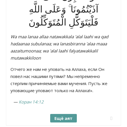
آذَيْتُمُونَا ۚ وَعَلَى اللَّهِ
فَلْيَتَوَكَّلِ الْمُتَوَكِّلُونَ
Wa maa lanaa allaa natawakkala 'alal laahi wa qad
hadaanaa subulanaa; wa lanasbiranna 'alaa maaa
aazaitumoonaa; wa 'alal laahi falyatawakkalil
mutawakkiloon
Отчего же нам не уповать на Аллаха, если Он
повел нас нашими путями? Мы непременно
стерпим причиняемые вами мучения. Пусть же
уповающие уповают только на Аллаха!».
—
Коран 14:12
Ещё аят