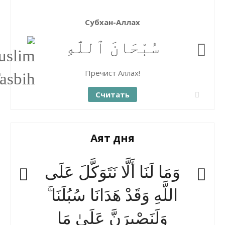
Субхан-Аллах
سُبْحَانَ ٱللَّٰهِ
Пречист Аллах!
Считать
Аят дня
وَمَا لَنَا أَلَّا نَتَوَكَّلَ عَلَى
اللَّهِ وَقَدْ هَدَانَا سُبُلَنَا ۚ
وَلَنَصْبِرَنَّ عَلَىٰ مَا