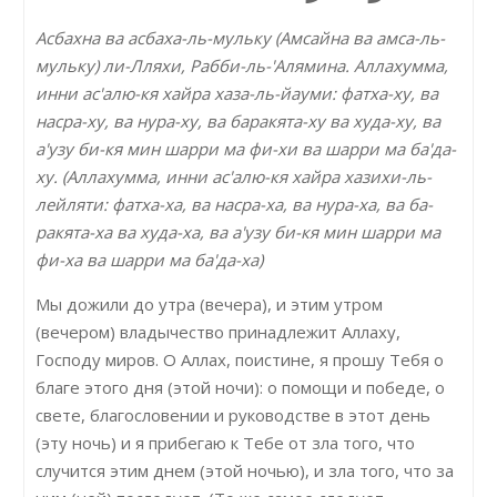
Асбахна ва асбаха-ль-мульку (Амсайна ва амса-ль-
мульку) ли-Лляхи, Рабби-ль-'Алямина. Аллахумма,
инни ас'алю-кя хайра хаза-ль-йауми: фатха-ху, ва
насра-ху, ва нура-ху, ва баракята-ху ва худа-ху, ва
а'узу би-кя мин шарри ма фи-хи ва шарри ма ба'да-
ху. (Аллахумма, инни ас'алю-кя хайра хазихи-ль-
лейляти: фатха-ха, ва насра-ха, ва нура-ха, ва ба-
ракята-ха ва худа-ха, ва а'узу би-кя мин шарри ма
фи-ха ва шарри ма ба'да-ха)
Мы дожили до утра (вечера), и этим утром
(вечером) владычество принадлежит Аллаху,
Господу миров. О Аллах, поистине, я прошу Тебя о
благе этого дня (этой ночи): о помощи и победе, о
свете, благословении и руководстве в этот день
(эту ночь) и я прибегаю к Тебе от зла того, что
случится этим днем (этой ночью), и зла того, что за