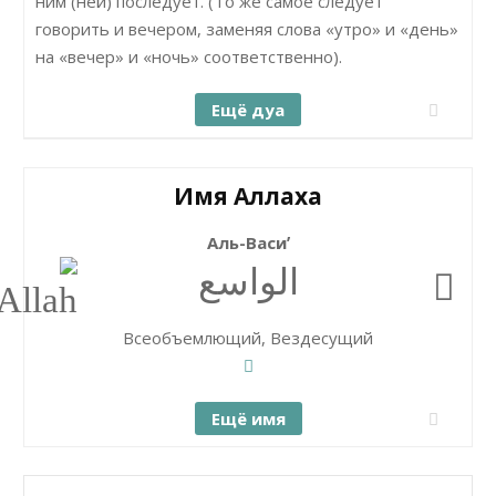
ним (ней) последует. (То же самое следует
говорить и вечером, заменяя слова «утро» и «день»
на «вечер» и «ночь» соответственно).
Ещё дуа
Имя Аллаха
Аль-Васиʼ
الواسع
Всеобъемлющий, Вездесущий
Ещё имя