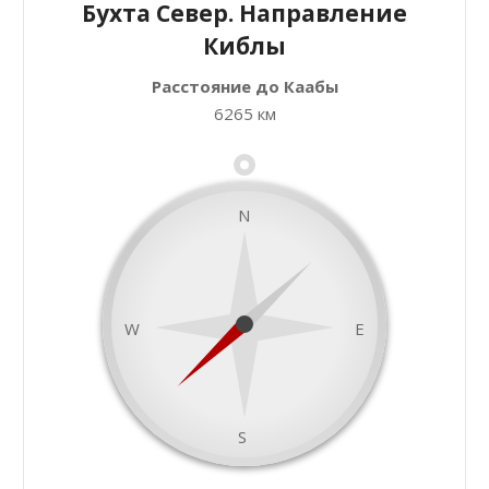
Бухта Север. Направление
Киблы
Расстояние до Каабы
+
Закрыть карту
6265 км
−
N
W
E
S
namaz.today