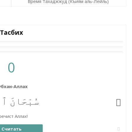
Время Тахаджжуд (Къиям аль-Лейль)
Тасбих
0
убхан-Аллах
سُبْحَانَ ٱلل
ечист Аллах!
Считать