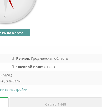
S
ать на карте
namaz.today
Leaflet
| ©
OpenStreetMap
contributors
Регион:
Гродненская область
Часовой пояс:
UTC+3
а (MWL)
ки, Ханбали
нить настройки
Сафар 1448