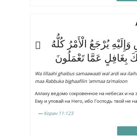
إِلَيْهِ يُرْجَعُ الْأَمْرُ كُلُّهُ
ُّكَ بِغَافِلٍ عَمَّا تَعْمَلُونَ
Wa lillaahi ghaibus samaawaati wal ardi wa ilaih
maa Rabbuka bighaafilin 'ammaa ta'maloon
Аллаху ведомо сокровенное на небесах и на 
Ему и уповай на Него, ибо Господь твой не н
—
Коран 11:123