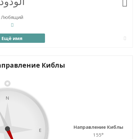
الودود
Любящий
Ещё имя
аправление Киблы
Закрыть карту
N
Направление Киблы
E
155°