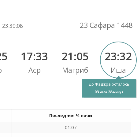
Вы здесь:
23 Сафара 1448
23
:
39
:
09
25
17:33
21:05
23:32
р
Аср
Магриб
Иша
До Фаджра осталось
03
28
часа
минут
Последняя ⅓ ночи
01:07