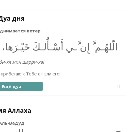
Дуа дня
однимается ветер
الّلھُـم َّ إِن َّـي أَسْـأَُلـكَ خَیْـرَھا،
 би-кя мин шарри-ха!
 прибегаю к Тебе от зла его!
Ещё дуа
я Аллаха
Аль-Вадуд