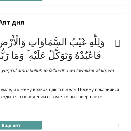
Аят дня
وَلِلَّهِ غَيْبُ السَّمَاوَاتِ وَالْأَرْضِ وَ
فَاعْبُدْهُ وَتَوَكَّلْ عَلَيْهِ ۚ وَمَا رَب
i yurja'ul amru kulluhoo fa'bu-dhu wa tawakkal 'alaih; wa
земле, и к Нему возвращаются дела. Посему поклоняйся
аходится в неведении о том, что вы совершаете.
Ещё аят