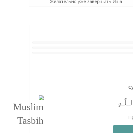
Желательно уже завершить Иша
С
َّٰهِ
Пр