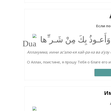
Если п
 وَأَعـوذُ بِكَ مِنْ شَـر ِّھا
Аллахумма, иини ас'алю-кя хай-ра-ха ва а'узу
О Аллах, поистине, я прошу Тебя о благе его и
Им