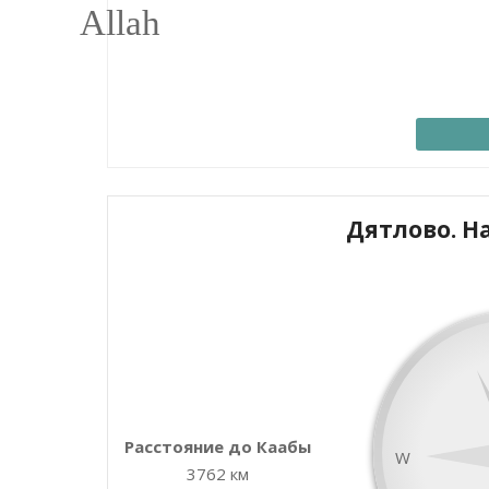
Дятлово. Н
+
−
Расстояние до Каабы
W
3762 км