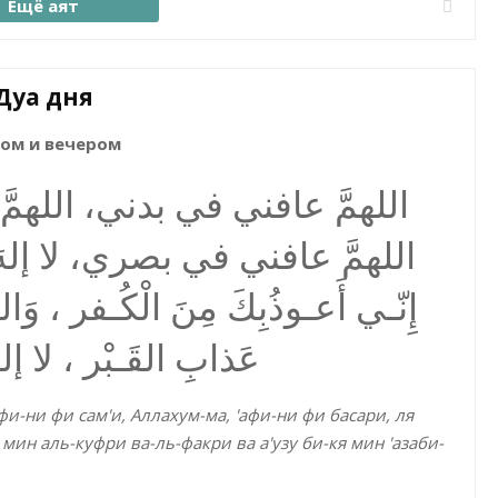
Ещё аят
Дуа дня
ом и вечером
اللهمَّ عافني في بدني، الل،
اللهمَّ عافني في بصري، لا إلهَ إلا
إِنّـي أَعـوذُبِكَ مِنَ الْكُـفر ، وَال
عَذابِ القَـبْر ، لا إلهَ 
фи-ни фи сам'и, Аллахум-ма, 'афи-ни фи басари, ля
 мин аль-куфри ва-ль-факри ва а'узу би-кя мин 'азаби-