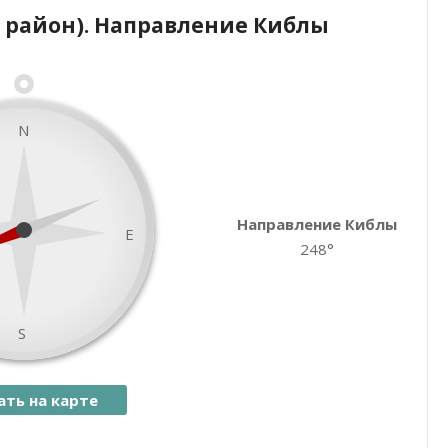
 район). Направление Киблы
Закрыть карту
N
Направление Киблы
E
248°
S
ать на карте
namaz.today
Leaflet
| ©
OpenStreetMap
contributors