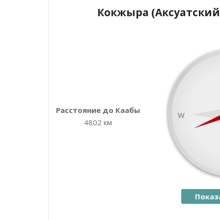
Кокжыра (Аксуатский
+
−
Расстояние до Каабы
W
4802 км
Показ