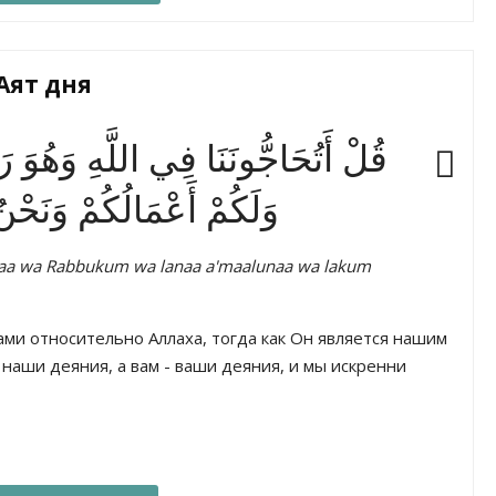
Аят дня
قُلْ أَتُحَاجُّونَنَا فِي اللَّهِ وَهُوَ رَبُّن
وَلَكُمْ أَعْمَالُكُمْ وَنَحْ
unaa wa Rabbukum wa lanaa a'maalunaa wa lakum
ами относительно Аллаха, тогда как Он является нашим
наши деяния, а вам - ваши деяния, и мы искренни