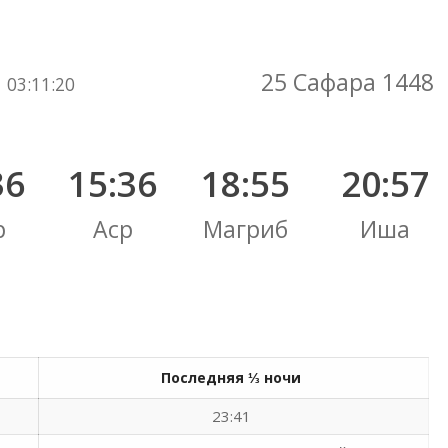
Вы здесь:
25 Сафара 1448
03
:
11
:
21
36
15:36
18:55
20:57
р
Аср
Магриб
Иша
Последняя ⅓ ночи
23:41