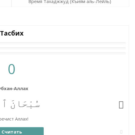
Время Тахаджжуд (Къиям аль-Лейль)
Тасбих
0
убхан-Аллах
سُبْحَانَ ٱلل
ечист Аллах!
Считать