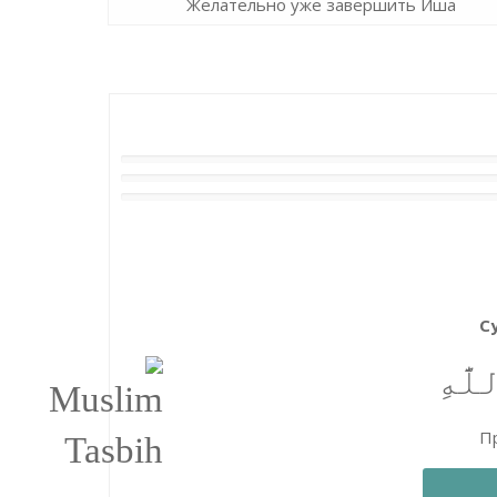
Желательно уже завершить Иша
С
َّٰهِ
Пр