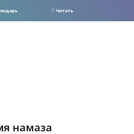
лендарь
Читать
мя намаза