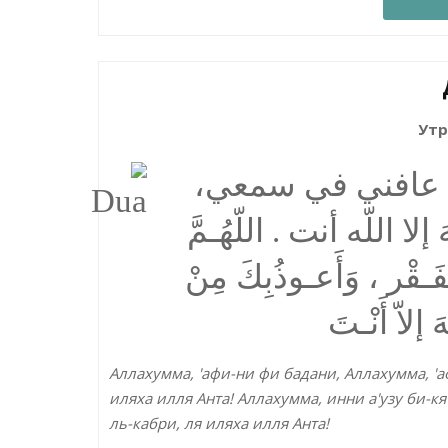
Утр
همَّ عافني في سمعي
 اللّه أنت . اللّهُـمَّ
فَـقْر ، وَأَعـوذُبِكَ مِنْ
إلاّ أَنْـتَ
Аллахумма, 'афи-ни фи бадани, Аллахумма, 'а
иляха илля Анта! Аллахумма, инни а'узу би-кя
ль-кабри, ля иляха илля Анта!