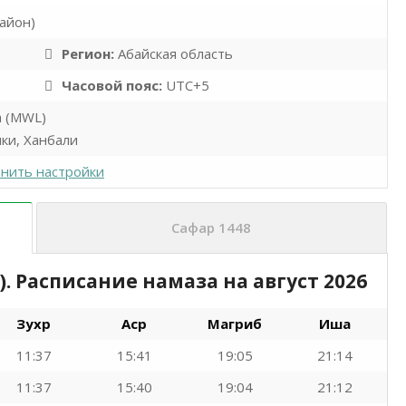
айон)
Регион:
Абайская область
Часовой пояс:
UTC+5
а (MWL)
ки, Ханбали
нить настройки
Сафар 1448
). Расписание намаза на
август 2026
Зухр
Аср
Магриб
Иша
11:37
15:41
19:05
21:14
11:37
15:40
19:04
21:12