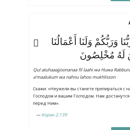
َا وَرَبُّكُمْ وَلَنَا أَعْمَالُنَا
نُ لَهُ مُخْلِصُونَ
Qul atuhaaajjoonanaa fil laahi wa Huwa Rabb
a'maalukum wa nahnu lahoo mukhlisson
Скажи: «Неужели вы станете препираться с н
Господом и вашим Господом. Нам достанутся 
перед Ним».
—
Коран 2:139