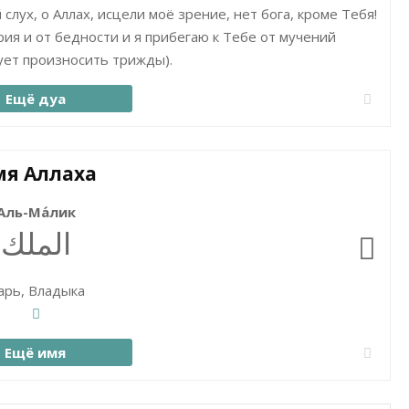
 слух, о Аллах, исцели моё зрение, нет бога, кроме Тебя!
рия и от бедности и я прибегаю к Тебе от мучений
дует произносить трижды).
Ещё дуа
я Аллаха
Аль-Ма́лик
الملك
арь, Владыка
Ещё имя