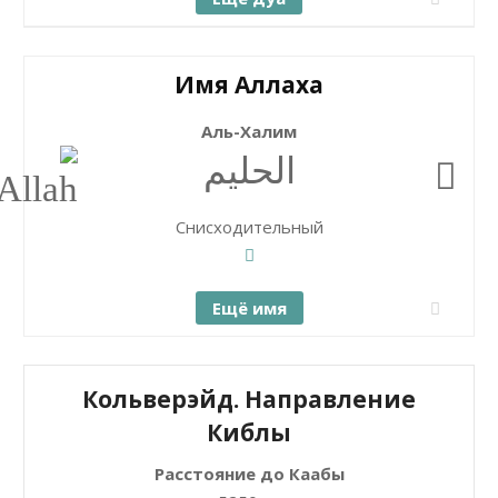
Имя Аллаха
Аль-Халим
الحليم
Снисходительный
Ещё имя
Кольверэйд. Направление
Киблы
Расстояние до Каабы
+
Закрыть карту