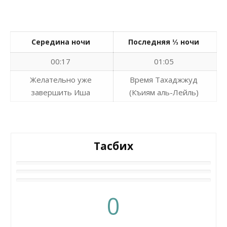
Середина ночи
Последняя ⅓ ночи
00:17
01:05
Желательно уже
Время Тахаджжуд
завершить Иша
(Къиям аль-Лейль)
Тасбих
0