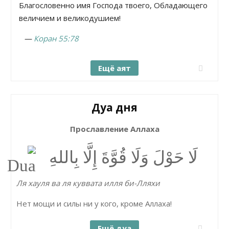
Благословенно имя Господа твоего, Обладающего
величием и великодушием!
—
Коран 55:78
Ещё аят
Дуа дня
Прославление Аллаха
لَا حَوْلَ وَلَا قُوَّةَ إِلَّا بِاللهِ
Ля хауля ва ля куввата илля би-Лляхи
Нет мощи и силы ни у кого, кроме Аллаха!
Ещё дуа