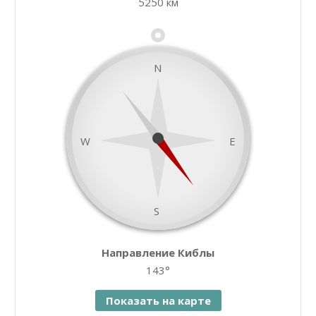
5250 км
−
N
W
E
S
namaz.today
Направление Киблы
Leaflet
| ©
OpenStreetMap
contributors
143°
Показать на карте