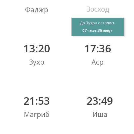
Восход
Фаджр
До Зухра осталось
07
36
часов
минут
13:20
17:36
Зухр
Аср
21:53
23:49
Магриб
Иша