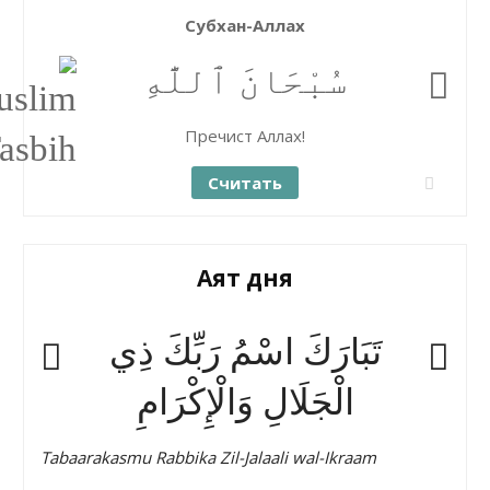
Субхан-Аллах
سُبْحَانَ ٱللَّٰهِ
Пречист Аллах!
Считать
Аят дня
تَبَارَكَ اسْمُ رَبِّكَ ذِي
الْجَلَالِ وَالْإِكْرَامِ
Tabaarakasmu Rabbika Zil-Jalaali wal-Ikraam