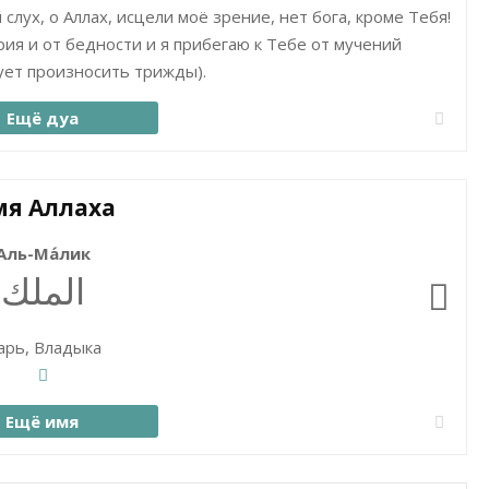
 слух, о Аллах, исцели моё зрение, нет бога, кроме Тебя!
рия и от бедности и я прибегаю к Тебе от мучений
дует произносить трижды).
Ещё дуа
я Аллаха
Аль-Ма́лик
الملك
арь, Владыка
Ещё имя