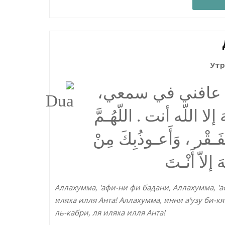
Утр
همَّ عافني في سمعي
 اللّه أنت . اللّهُـمَّ
فَـقْر ، وَأَعـوذُبِكَ مِنْ
إلاّ أَنْـتَ
Аллахумма, 'афи-ни фи бадани, Аллахумма, 'а
иляха илля Анта! Аллахумма, инни а'узу би-кя
ль-кабри, ля иляха илля Анта!