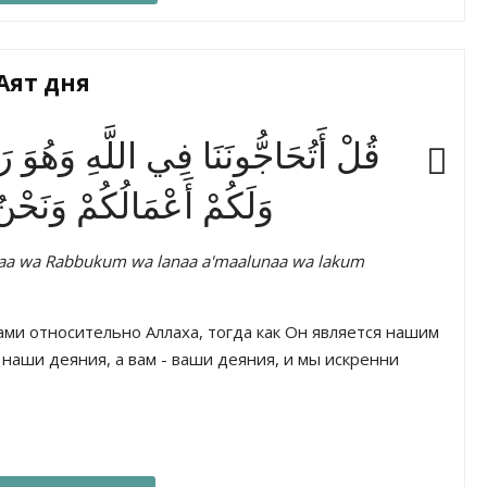
Аят дня
قُلْ أَتُحَاجُّونَنَا فِي اللَّهِ وَهُوَ رَبُّن
وَلَكُمْ أَعْمَالُكُمْ وَنَحْ
unaa wa Rabbukum wa lanaa a'maalunaa wa lakum
ами относительно Аллаха, тогда как Он является нашим
наши деяния, а вам - ваши деяния, и мы искренни