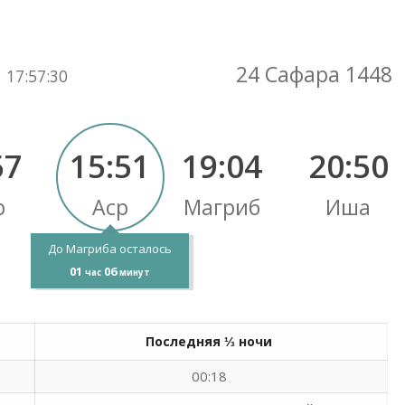
Вы здесь:
24 Сафара 1448
17
:
57
:
31
57
15:51
19:04
20:50
р
Аср
Магриб
Иша
До Магриба осталось
01
06
час
минут
Последняя ⅓ ночи
00:18