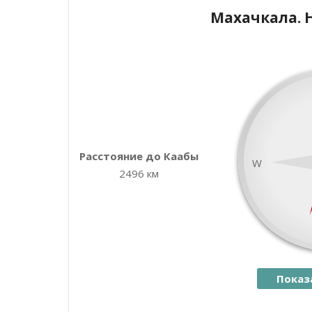
Махачкала. 
+
−
Расстояние до Каабы
W
2496 км
Показ