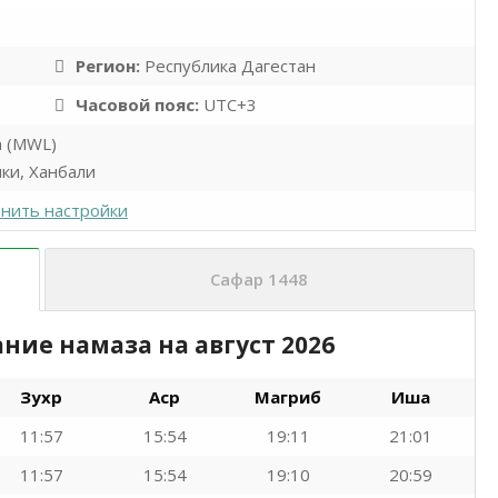
Регион:
Республика Дагестан
Часовой пояс:
UTC+3
а (MWL)
ки, Ханбали
нить настройки
Сафар 1448
ание намаза на
август 2026
Зухр
Аср
Магриб
Иша
11:57
15:54
19:11
21:01
11:57
15:54
19:10
20:59