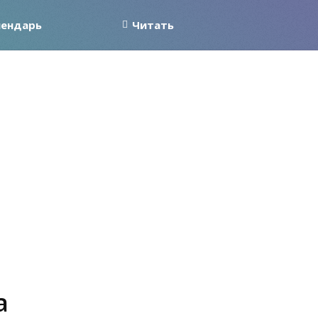
лендарь
Читать
а