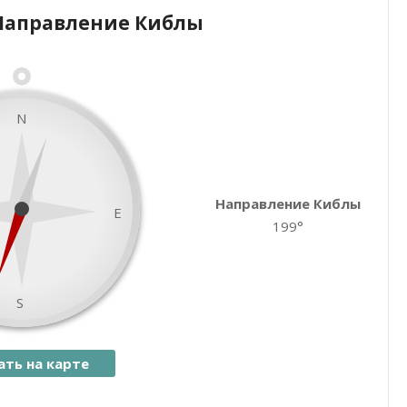
Направление Киблы
Закрыть карту
N
Направление Киблы
E
199°
S
ать на карте
namaz.today
Leaflet
| ©
OpenStreetMap
contributors