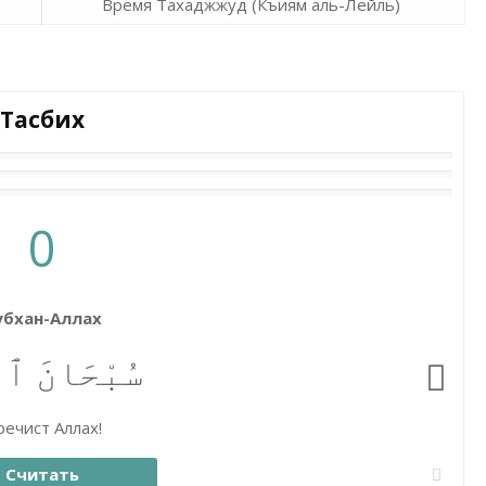
Время Тахаджжуд (Къиям аль-Лейль)
Тасбих
0
убхан-Аллах
سُبْحَانَ ٱلل
ечист Аллах!
Считать