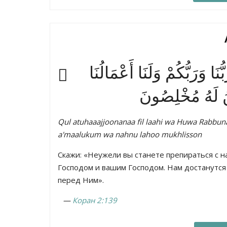
َا وَرَبُّكُمْ وَلَنَا أَعْمَالُنَا
نُ لَهُ مُخْلِصُونَ
Qul atuhaaajjoonanaa fil laahi wa Huwa Rabb
a'maalukum wa nahnu lahoo mukhlisson
Скажи: «Неужели вы станете препираться с н
Господом и вашим Господом. Нам достанутся 
перед Ним».
—
Коран 2:139