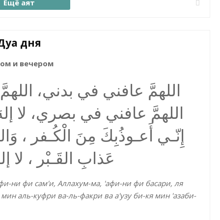
Ещё аят
Дуа дня
ом и вечером
اللهمَّ عافني في بدني، الل،
اللهمَّ عافني في بصري، لا إلهَ إلا
إِنّـي أَعـوذُبِكَ مِنَ الْكُـفر ، وَال
عَذابِ القَـبْر ، لا إلهَ 
фи-ни фи сам'и, Аллахум-ма, 'афи-ни фи басари, ля
 мин аль-куфри ва-ль-факри ва а'узу би-кя мин 'азаби-