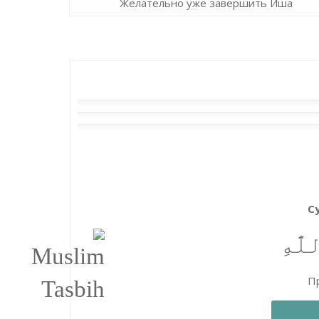
Желательно уже завершить Иша
С
َّٰهِ
Пр