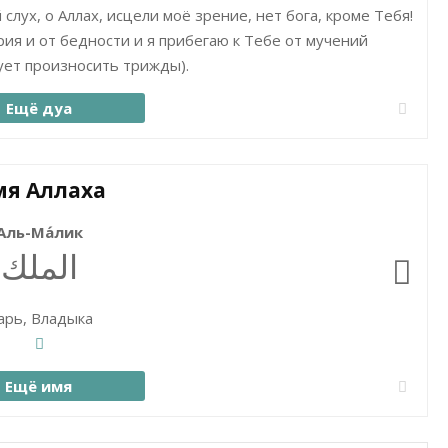
 слух, о Аллах, исцели моё зрение, нет бога, кроме Тебя!
рия и от бедности и я прибегаю к Тебе от мучений
дует произносить трижды).
Ещё дуа
я Аллаха
Аль-Ма́лик
الملك
арь, Владыка
Ещё имя