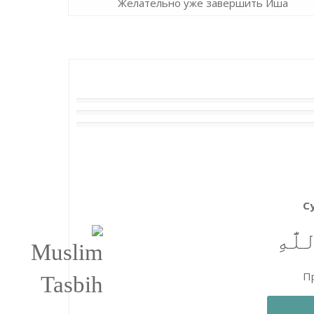
Желательно уже завершить Иша
С
َّٰهِ
Пр