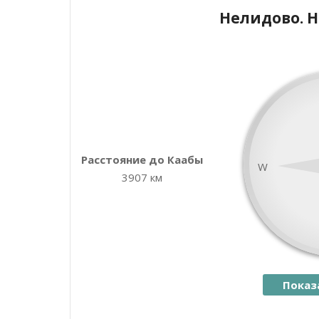
Нелидово. 
+
−
Расстояние до Каабы
W
3907 км
Показ