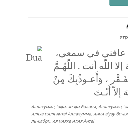
Утр
همَّ عافني في سمعي
 اللّه أنت . اللّهُـمَّ
فَـقْر ، وَأَعـوذُبِكَ مِنْ
إلاّ أَنْـتَ
Аллахумма, 'афи-ни фи бадани, Аллахумма, 'а
иляха илля Анта! Аллахумма, инни а'узу би-кя
ль-кабри, ля иляха илля Анта!