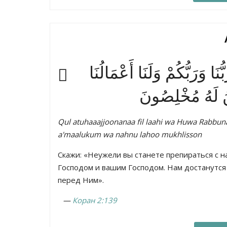
َا وَرَبُّكُمْ وَلَنَا أَعْمَالُنَا
نُ لَهُ مُخْلِصُونَ
Qul atuhaaajjoonanaa fil laahi wa Huwa Rabb
a'maalukum wa nahnu lahoo mukhlisson
Скажи: «Неужели вы станете препираться с н
Господом и вашим Господом. Нам достанутся 
перед Ним».
—
Коран 2:139