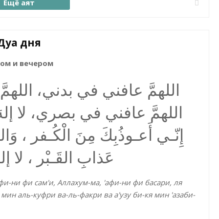
Ещё аят
Дуа дня
ом и вечером
اللهمَّ عافني في بدني، الل،
اللهمَّ عافني في بصري، لا إلهَ إلا
إِنّـي أَعـوذُبِكَ مِنَ الْكُـفر ، وَال
عَذابِ القَـبْر ، لا إلهَ 
фи-ни фи сам'и, Аллахум-ма, 'афи-ни фи басари, ля
 мин аль-куфри ва-ль-факри ва а'узу би-кя мин 'азаби-