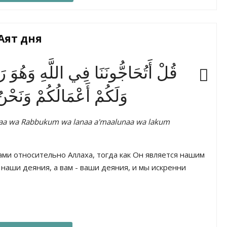
Аят дня
قُلْ أَتُحَاجُّونَنَا فِي اللَّهِ وَهُوَ رَبُّن
وَلَكُمْ أَعْمَالُكُمْ وَنَحْ
unaa wa Rabbukum wa lanaa a'maalunaa wa lakum
ами относительно Аллаха, тогда как Он является нашим
наши деяния, а вам - ваши деяния, и мы искренни