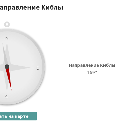
Направление Киблы
Закрыть карту
N
Направление Киблы
E
169°
S
ать на карте
namaz.today
Leaflet
| ©
OpenStreetMap
contributors