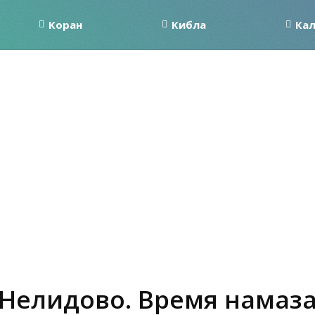
Коран
Кибла
Ка
Нелидово. Время намаз