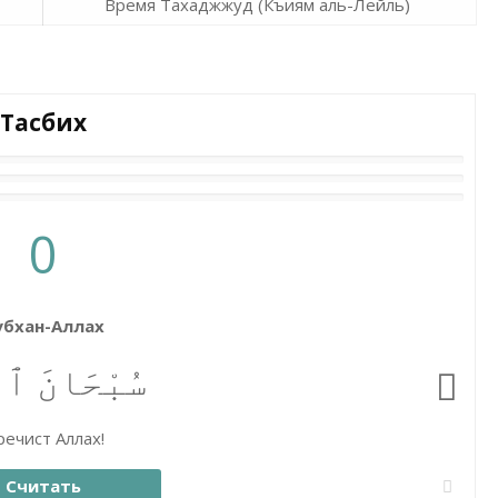
Время Тахаджжуд (Къиям аль-Лейль)
Тасбих
0
убхан-Аллах
سُبْحَانَ ٱلل
ечист Аллах!
Считать