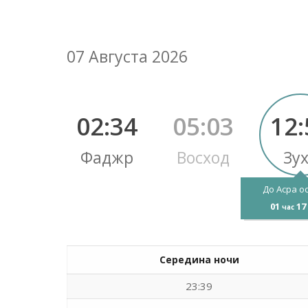
07 Августа 2026
02:34
05:03
12:
Фаджр
Восход
Зу
До Асра о
01
17
час
Середина ночи
23:39