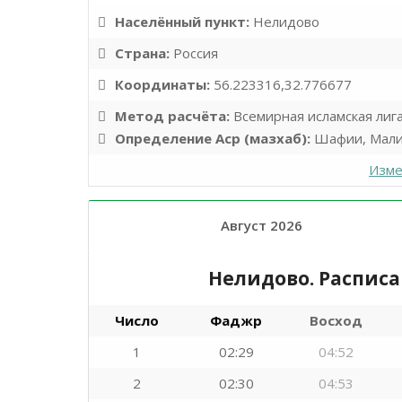
Населённый пункт:
Нелидово
Страна:
Россия
Координаты:
56.223316,32.776677
Метод расчёта:
Всемирная исламская лиг
Определение Аср (мазхаб):
Шафии, Мали
Изме
Август 2026
Нелидово. Распис
Число
Фаджр
Восход
1
02:29
04:52
2
02:30
04:53