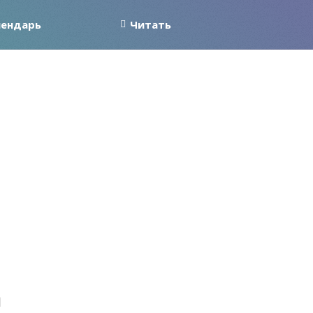
лендарь
Читать
а