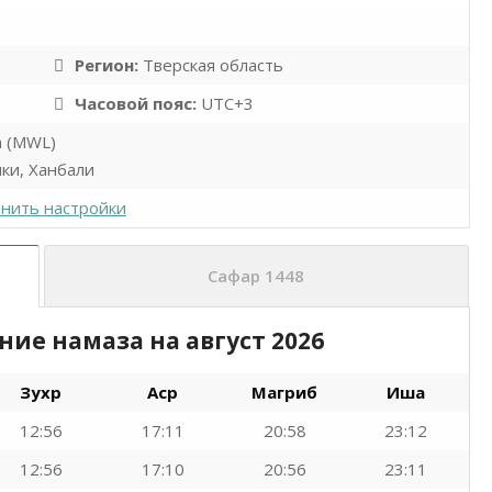
Регион:
Тверская область
Часовой пояс:
UTC+3
а (MWL)
ки, Ханбали
нить настройки
Сафар 1448
ание намаза на
август 2026
Зухр
Аср
Магриб
Иша
12:56
17:11
20:58
23:12
12:56
17:10
20:56
23:11