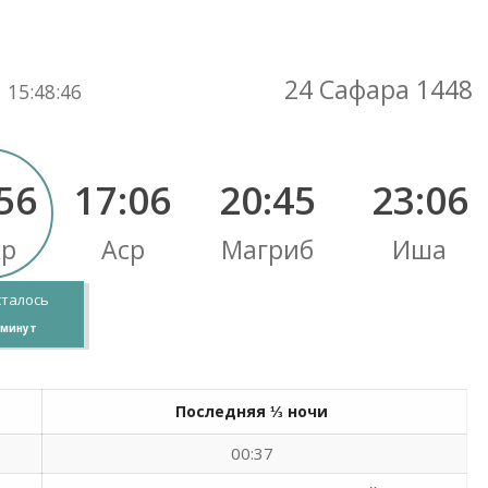
Вы здесь:
24 Сафара 1448
15
:
48
:
46
56
17:06
20:45
23:06
хр
Аср
Магриб
Иша
сталось
минут
Последняя ⅓ ночи
00:37