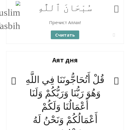
سُبْحَانَ ٱللَّٰهِ
Пречист Аллах!
Считать
Аят дня
قُلْ أَتُحَاجُّونَنَا فِي اللَّهِ
وَهُوَ رَبُّنَا وَرَبُّكُمْ وَلَنَا
أَعْمَالُنَا وَلَكُمْ
أَعْمَالُكُمْ وَنَحْنُ لَهُ