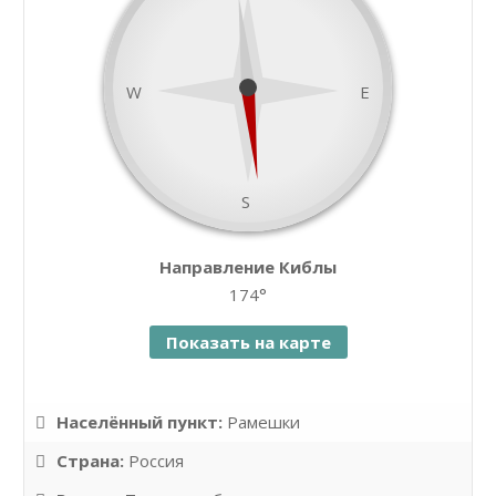
W
E
S
namaz.today
Направление Киблы
Leaflet
| ©
OpenStreetMap
contributors
174°
Показать на карте
Населённый пункт:
Рамешки
Страна:
Россия