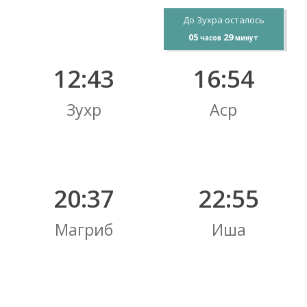
До Зухра осталось
05
29
часов
минут
12:43
16:54
Зухр
Аср
20:37
22:55
Магриб
Иша