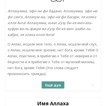
Аллахумма, 'афи-ни фи бадани, Аллахумма, 'афи-ни
фи сам'и, Аллахум-ма, 'афи-ни фи басари, ля иляха
илля Анта! Аллахумма, инни а'узу би-кя мин аль-
куфри ва-ль-факри ва а'узу би-кя мин 'азаби-ль-
кабри, ля иляха илля Анта!
О Аллах, исцели моё тело, о Аллах, исцели мой слух,
о Аллах, исцели моё зрение, нет бога, кроме Тебя! О
Аллах, поистине, я прибегаю к Тебе от неверия и от
бедности и я прибегаю к Тебе от мучений могилы,
нет бога, кроме Тебя! (Эти слова следует
произносить трижды).
Ещё дуа
Имя Аллаха