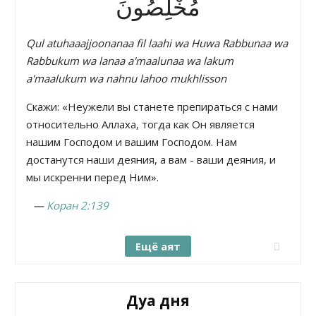
مُخْلِصُونَ
Qul atuhaaajjoonanaa fil laahi wa Huwa Rabbunaa wa
Rabbukum wa lanaa a'maalunaa wa lakum
a'maalukum wa nahnu lahoo mukhlisson
Скажи: «Неужели вы станете препираться с нами
относительно Аллаха, тогда как Он является
нашим Господом и вашим Господом. Нам
достанутся наши деяния, а вам - ваши деяния, и
мы искренни перед Ним».
—
Коран 2:139
Ещё аят
Дуа дня