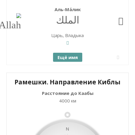
Аль-Ма́лик
الملك
Царь, Владыка
Ещё имя
Рамешки. Направление Киблы
Расстояние до Каабы
+
Закрыть карту
4000 км
−
N