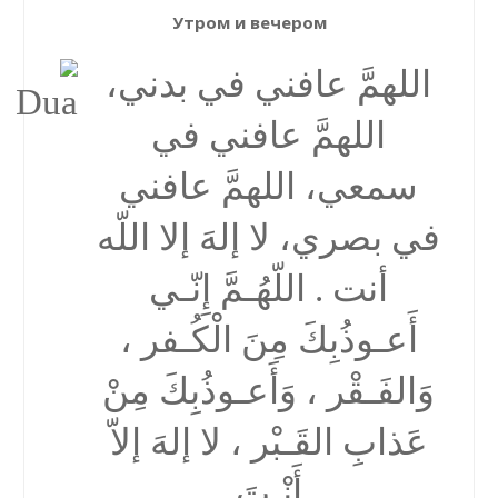
Утром и вечером
اللهمَّ عافني في بدني،
اللهمَّ عافني في
سمعي، اللهمَّ عافني
في بصري، لا إلهَ إلا اللّه
أنت . اللّهُـمَّ إِنّـي
أَعـوذُبِكَ مِنَ الْكُـفر ،
وَالفَـقْر ، وَأَعـوذُبِكَ مِنْ
عَذابِ القَـبْر ، لا إلهَ إلاّ
أَنْـتَ