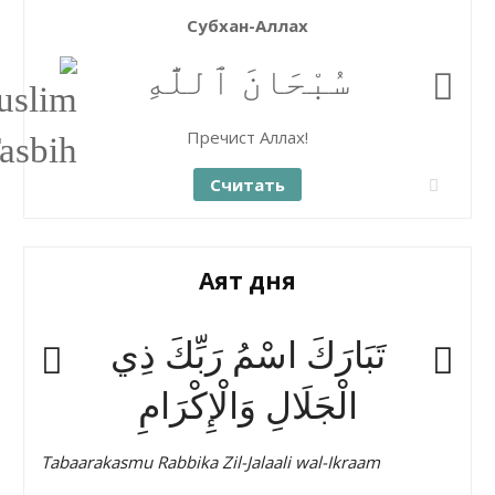
Субхан-Аллах
سُبْحَانَ ٱللَّٰهِ
Пречист Аллах!
Считать
Аят дня
تَبَارَكَ اسْمُ رَبِّكَ ذِي
الْجَلَالِ وَالْإِكْرَامِ
Tabaarakasmu Rabbika Zil-Jalaali wal-Ikraam