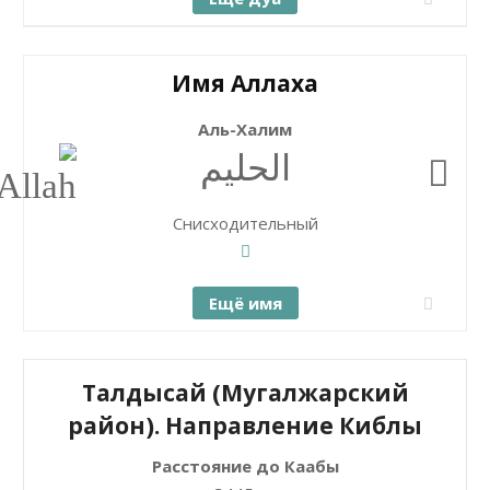
Имя Аллаха
Аль-Халим
الحليم
Снисходительный
Ещё имя
Талдысай (Мугалжарский
район). Направление Киблы
Расстояние до Каабы
+
Закрыть карту