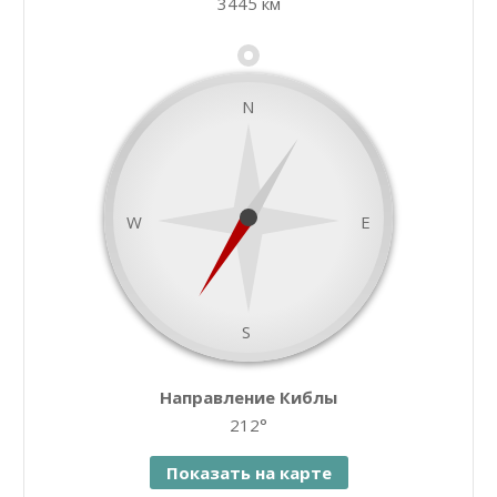
3445 км
−
N
W
E
S
namaz.today
Направление Киблы
Leaflet
| ©
OpenStreetMap
contributors
212°
Показать на карте