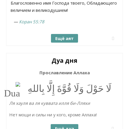
Благословенно имя Господа твоего, Обладающего
величием и великодушием!
—
Коран 55:78
Ещё аят
Дуа дня
Прославление Аллаха
لَا حَوْلَ وَلَا قُوَّةَ إِلَّا بِاللهِ
Ля хауля ва ля куввата илля би-Лляхи
Нет мощи и силы ни у кого, кроме Аллаха!
Ещё дуа