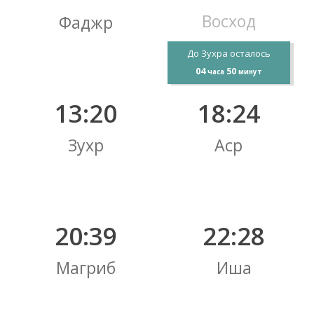
Восход
Фаджр
До Зухра осталось
04
50
часа
минут
13:20
18:24
Зухр
Аср
20:39
22:28
Магриб
Иша