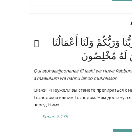
َا وَرَبُّكُمْ وَلَنَا أَعْمَالُنَا
نُ لَهُ مُخْلِصُونَ
Qul atuhaaajjoonanaa fil laahi wa Huwa Rabb
a'maalukum wa nahnu lahoo mukhlisson
Скажи: «Неужели вы станете препираться с н
Господом и вашим Господом. Нам достанутся 
перед Ним».
—
Коран 2:139