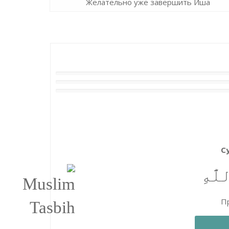
Желательно уже завершить Иша
С
َّٰهِ
Пр