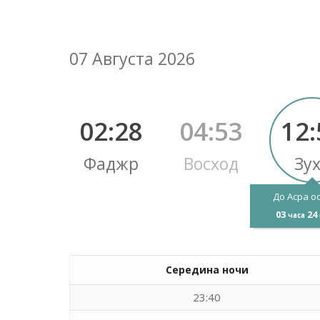
07 Августа 2026
02:28
04:53
12:
Фаджр
Восход
Зу
До Асра о
03
24
часа
Середина ночи
23:40