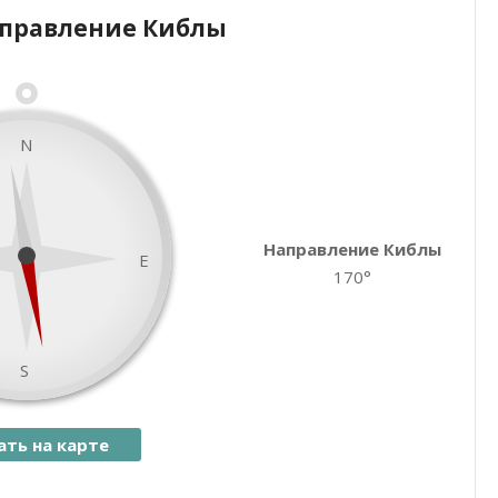
аправление Киблы
Закрыть карту
N
Направление Киблы
E
170°
S
ать на карте
namaz.today
Leaflet
| ©
OpenStreetMap
contributors