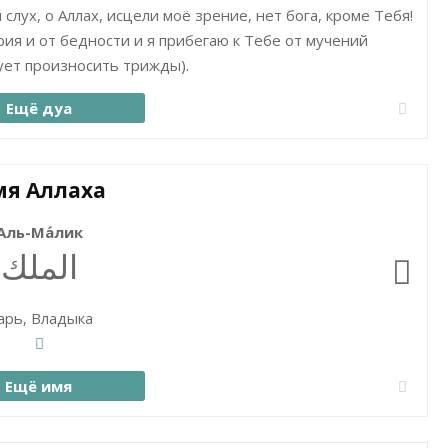
 слух, о Аллах, исцели моё зрение, нет бога, кроме Тебя!
рия и от бедности и я прибегаю к Тебе от мучений
дует произносить трижды).
Ещё дуа
я Аллаха
Аль-Ма́лик
الملك
арь, Владыка
Ещё имя