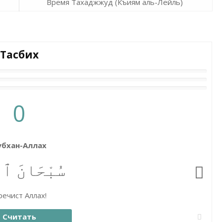
Время Тахаджжуд (Къиям аль-Лейль)
Тасбих
0
убхан-Аллах
سُبْحَانَ ٱلل
ечист Аллах!
Считать