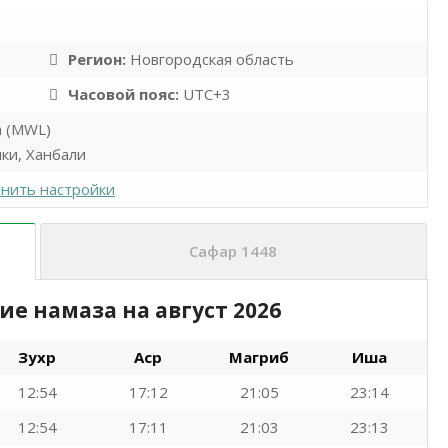
Регион:
Новгородская область
Часовой пояс:
UTC+3
а (MWL)
ки, Ханбали
нить настройки
Сафар 1448
ние намаза на
август 2026
Зухр
Аср
Магриб
Иша
12:54
17:12
21:05
23:14
12:54
17:11
21:03
23:13