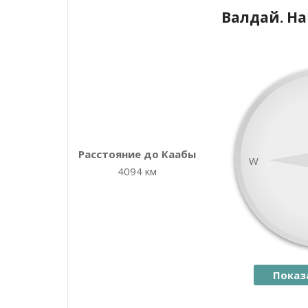
Валдай. Н
+
−
Расстояние до Каабы
W
4094 км
Показ