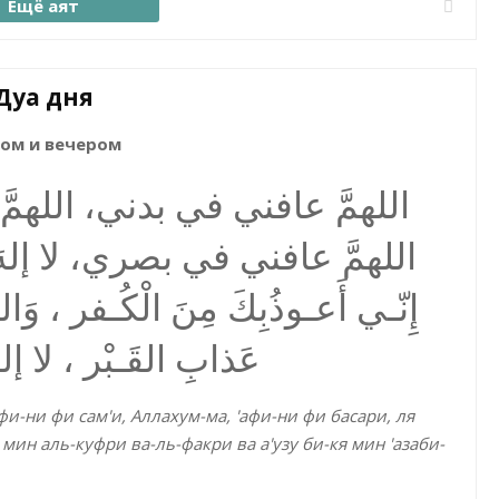
Ещё аят
Дуа дня
ом и вечером
اللهمَّ عافني في بدني، الل،
اللهمَّ عافني في بصري، لا إلهَ إلا
إِنّـي أَعـوذُبِكَ مِنَ الْكُـفر ، وَال
عَذابِ القَـبْر ، لا إلهَ 
фи-ни фи сам'и, Аллахум-ма, 'афи-ни фи басари, ля
 мин аль-куфри ва-ль-факри ва а'узу би-кя мин 'азаби-