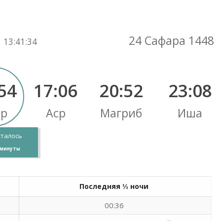
Вы здесь:
24 Сафара 1448
13
:
41
:
35
54
17:06
20:52
23:08
хр
Аср
Магриб
Иша
сталось
минуты
Последняя ⅓ ночи
00:36