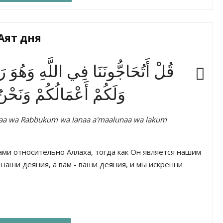
Аят дня
قُلْ أَتُحَاجُّونَنَا فِي اللَّهِ وَهُوَ رَبُّن
وَلَكُمْ أَعْمَالُكُمْ وَنَحْ
unaa wa Rabbukum wa lanaa a'maalunaa wa lakum
ами относительно Аллаха, тогда как Он является нашим
наши деяния, а вам - ваши деяния, и мы искренни