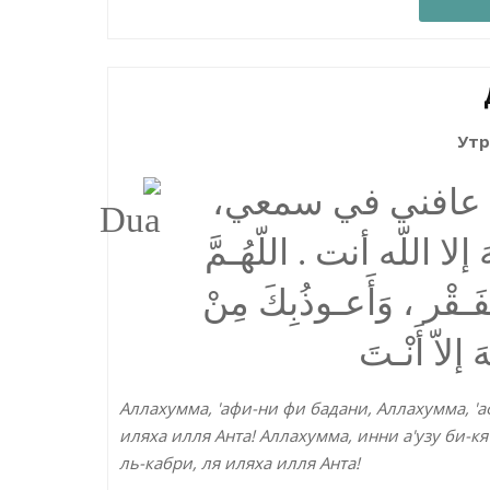
Утр
همَّ عافني في سمعي
 اللّه أنت . اللّهُـمَّ
فَـقْر ، وَأَعـوذُبِكَ مِنْ
إلاّ أَنْـتَ
Аллахумма, 'афи-ни фи бадани, Аллахумма, 'а
иляха илля Анта! Аллахумма, инни а'узу би-кя
ль-кабри, ля иляха илля Анта!