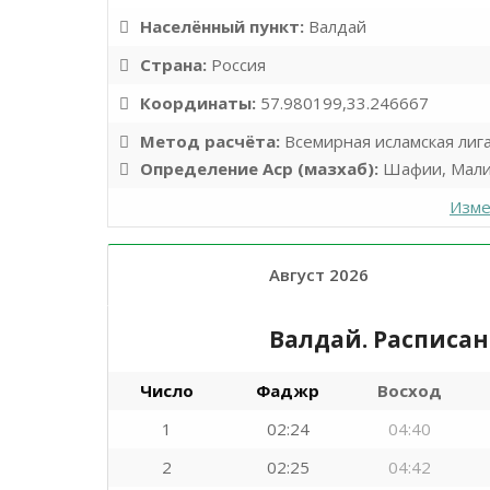
Населённый пункт:
Валдай
Страна:
Россия
Координаты:
57.980199,33.246667
Метод расчёта:
Всемирная исламская лиг
Определение Аср (мазхаб):
Шафии, Мали
Изме
Август 2026
Валдай. Расписа
Число
Фаджр
Восход
1
02:24
04:40
2
02:25
04:42