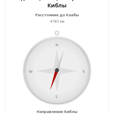
Киблы
Расстояние до Каабы
+
Закрыть карту
4785 км
−
N
W
E
S
namaz.today
Направление Киблы
Leaflet
| ©
OpenStreetMap
contributors