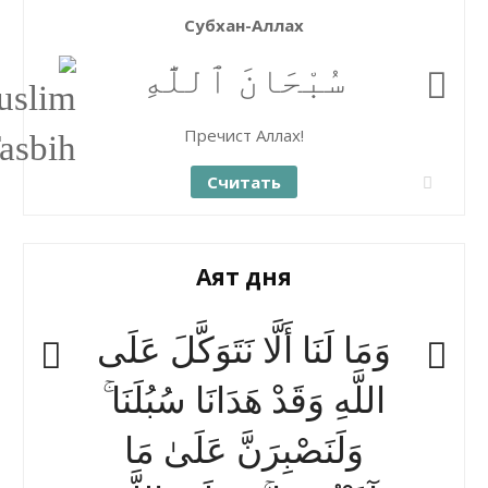
Субхан-Аллах
سُبْحَانَ ٱللَّٰهِ
Пречист Аллах!
Считать
Аят дня
وَمَا لَنَا أَلَّا نَتَوَكَّلَ عَلَى
اللَّهِ وَقَدْ هَدَانَا سُبُلَنَا ۚ
وَلَنَصْبِرَنَّ عَلَىٰ مَا