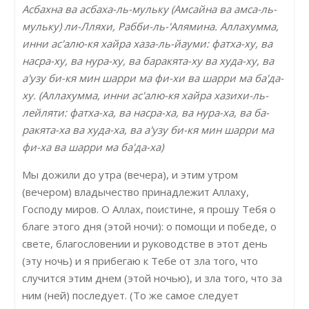
Асбахна ва асбаха-ль-мульку (Амсайна ва амса-ль-
мульку) ли-Лляхи, Рабби-ль-'Алямина. Аллахумма,
инни ас'алю-кя хайра хаза-ль-йауми: фатха-ху, ва
насра-ху, ва нура-ху, ва баракята-ху ва худа-ху, ва
а'узу би-кя мин шарри ма фи-хи ва шарри ма ба'да-
ху. (Аллахумма, инни ас'алю-кя хайра хазихи-ль-
лейляти: фатха-ха, ва насра-ха, ва нура-ха, ва ба-
ракята-ха ва худа-ха, ва а'узу би-кя мин шарри ма
фи-ха ва шарри ма ба'да-ха)
Мы дожили до утра (вечера), и этим утром
(вечером) владычество принадлежит Аллаху,
Господу миров. О Аллах, поистине, я прошу Тебя о
благе этого дня (этой ночи): о помощи и победе, о
свете, благословении и руководстве в этот день
(эту ночь) и я прибегаю к Тебе от зла того, что
случится этим днем (этой ночью), и зла того, что за
ним (ней) последует. (То же самое следует