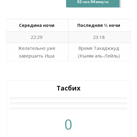
02
04
часа
минуты
Середина ночи
Последняя ⅓ ночи
22:29
23:18
Желательно уже
Время Тахаджжуд
завершить Иша
(Къиям аль-Лейль)
Тасбих
0