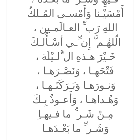
أَمْسَیْـنا وَأَمْسـى المُـلكُ
اللهِ رَب ِّ العـالَمـین ،
الّلھُـم َّ إِن ِّـي أسْـأَُلـكَ
خَـیْرَ ھـذهِ ال َّلـیْلَة ،
فَتْحَھـا ، وَنَصْـرَھـا ،
وَنـورَھـا وَبَـرَكَتَـھـا ،
وَھُـداھـا ، وَأَعـوذُ بِـكَ
مِـنْ شَـر ِّ ما فـیھـاِ
وَشَـر ِّ ما بَعْـدَھـا