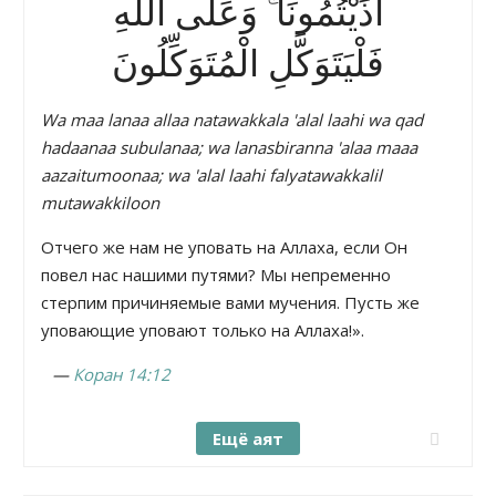
آذَيْتُمُونَا ۚ وَعَلَى اللَّهِ
فَلْيَتَوَكَّلِ الْمُتَوَكِّلُونَ
Wa maa lanaa allaa natawakkala 'alal laahi wa qad
hadaanaa subulanaa; wa lanasbiranna 'alaa maaa
aazaitumoonaa; wa 'alal laahi falyatawakkalil
mutawakkiloon
Отчего же нам не уповать на Аллаха, если Он
повел нас нашими путями? Мы непременно
стерпим причиняемые вами мучения. Пусть же
уповающие уповают только на Аллаха!».
—
Коран 14:12
Ещё аят