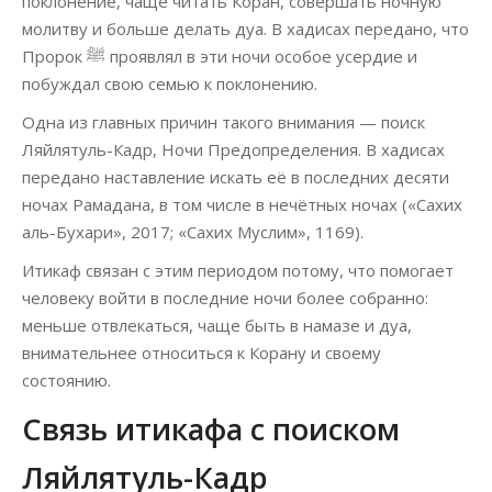
поклонение, чаще читать Коран, совершать ночную
молитву и больше делать дуа. В хадисах передано, что
Пророк ﷺ проявлял в эти ночи особое усердие и
побуждал свою семью к поклонению.
Одна из главных причин такого внимания — поиск
Ляйлятуль-Кадр, Ночи Предопределения. В хадисах
передано наставление искать её в последних десяти
ночах Рамадана, в том числе в нечётных ночах («Сахих
аль-Бухари», 2017; «Сахих Муслим», 1169).
Итикаф связан с этим периодом потому, что помогает
человеку войти в последние ночи более собранно:
меньше отвлекаться, чаще быть в намазе и дуа,
внимательнее относиться к Корану и своему
состоянию.
Связь итикафа с поиском
Ляйлятуль-Кадр