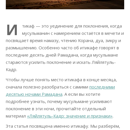
И
тикаф — это уединение для поклонения, когда
мусульманин с намерением остаётся в мечети и
посвящает время намазу, чтению Корана, дуа, зикру и
размышлению. Особенно часто об итикафе говорят в
последние десять дней Рамадана, когда мусульмане
стараются усилить поклонение и искать Ляйлятуль-
Кадр.
Чтобы лучше понять место итикафа в конце месяца,
сначала полезно разобраться с самими
последними
десятью ночами Рамадана
. А если вы хотите
подробнее узнать, почему мусульмане усиливают
поклонение в эти ночи, прочитайте отдельный
материал
«Ляйлятуль-Кадр: значение и признаки»
.
Эта статья посвящена именно итикафу. Мы разберём,