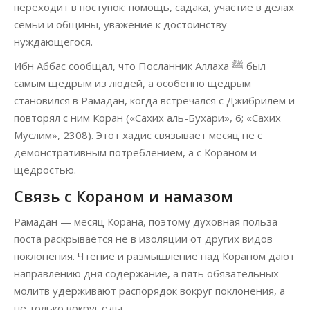
переходит в поступок: помощь, садака, участие в делах
семьи и общины, уважение к достоинству
нуждающегося.
Ибн Аббас сообщал, что Посланник Аллаха ﷺ был
самым щедрым из людей, а особенно щедрым
становился в Рамадан, когда встречался с Джибрилем и
повторял с ним Коран («Сахих аль-Бухари», 6; «Сахих
Муслим», 2308). Этот хадис связывает месяц не с
демонстративным потреблением, а с Кораном и
щедростью.
Связь с Кораном и намазом
Рамадан — месяц Корана, поэтому духовная польза
поста раскрывается не в изоляции от других видов
поклонения. Чтение и размышление над Кораном дают
направлению дня содержание, а пять обязательных
молитв удерживают распорядок вокруг поклонения, а
не только вокруг еды.