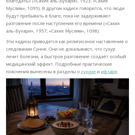
благодать» («Сахих аль-Бухари», 1923; «Сахих
Муслим», 1095). В другом хадисе говорится, что люди
будут пребывать в благе, пока не задерживают
разговение после наступления его времени («Сахих
аль-Бухари», 1957; «Сахих Муслим», 1098).
Эти хадисы приводятся как религиозное наставление о
следовании Сунне. Они не доказывают, что сухур
лечит болезни, а быстрое разговение создаёт особый
медицинский эффект. Подробные практические
пояснения вынесены в разделы о
сухуре
и
ифтаре
.