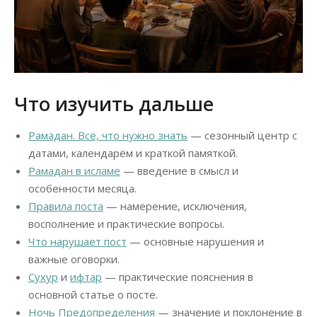
Что изучить дальше
Рамадан. Всё, что нужно знать
— сезонный центр с
датами, календарём и краткой памяткой.
Рамадан в исламе
— введение в смысл и
особенности месяца.
Правила поста
— намерение, исключения,
восполнение и практические вопросы.
Что нарушает пост
— основные нарушения и
важные оговорки.
Сухур
и
ифтар
— практические пояснения в
основной статье о посте.
Ночь Предопределения
— значение и поклонение в