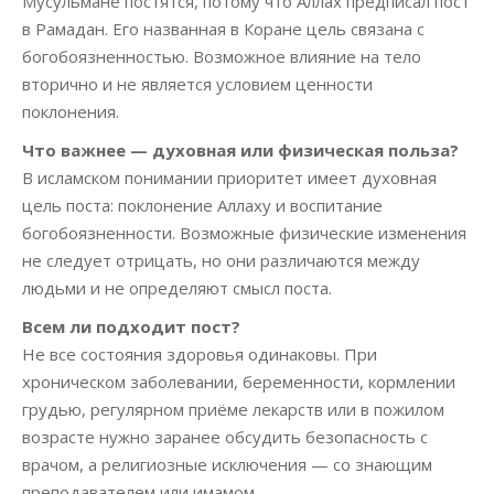
Мусульмане постятся, потому что Аллах предписал пост
в Рамадан. Его названная в Коране цель связана с
богобоязненностью. Возможное влияние на тело
вторично и не является условием ценности
поклонения.
Что важнее — духовная или физическая польза?
В исламском понимании приоритет имеет духовная
цель поста: поклонение Аллаху и воспитание
богобоязненности. Возможные физические изменения
не следует отрицать, но они различаются между
людьми и не определяют смысл поста.
Всем ли подходит пост?
Не все состояния здоровья одинаковы. При
хроническом заболевании, беременности, кормлении
грудью, регулярном приёме лекарств или в пожилом
возрасте нужно заранее обсудить безопасность с
врачом, а религиозные исключения — со знающим
преподавателем или имамом.