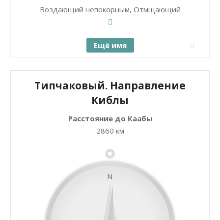
Воздающий непокорным, Отмщающий
Ещё имя
Типчаковый. Направление
Киблы
Расстояние до Каабы
+
Закрыть карту
2860 км
−
N