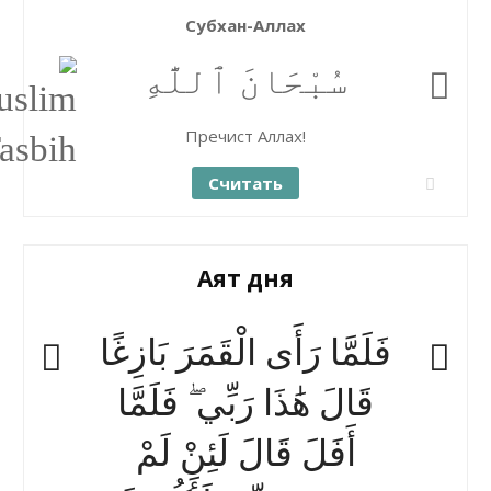
Субхан-Аллах
سُبْحَانَ ٱللَّٰهِ
Пречист Аллах!
Считать
Аят дня
فَلَمَّا رَأَى الْقَمَرَ بَازِغًا
قَالَ هَٰذَا رَبِّي ۖ فَلَمَّا
أَفَلَ قَالَ لَئِنْ لَمْ