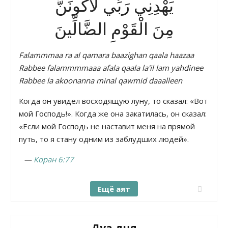
يَهْدِنِي رَبِّي لَأَكُونَنَّ
مِنَ الْقَوْمِ الضَّالِّينَ
Falammmaa ra al qamara baazighan qaala haazaa
Rabbee falammmmaaa afala qaala la'il lam yahdinee
Rabbee la akoonanna minal qawmid daaalleen
Когда он увидел восходящую луну, то сказал: «Вот
мой Господь!». Когда же она закатилась, он сказал:
«Если мой Господь не наставит меня на прямой
путь, то я стану одним из заблудших людей».
—
Коран 6:77
Ещё аят