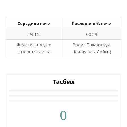
Середина ночи
Последняя ⅓ ночи
23:15
00:29
Желательно уже
Время Тахаджжуд
завершить Иша
(Къиям аль-Лейль)
Тасбих
0