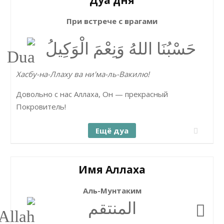
Дуа дня
При встрече с врагами
حَسْبُنَا اللهُ وَنِعْمَ الْوَكِيلُ
Хасбу-на-Ллаху ва ни'ма-ль-Вакилю!
Довольно с нас Аллаха, Он — прекрасный
Покровитель!
Ещё дуа
Имя Аллаха
Аль-Мунтаким
المنتقم