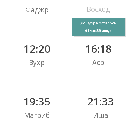
Восход
Фаджр
До Зухра осталось
01
39
час
минут
12:20
16:18
Зухр
Аср
19:35
21:33
Магриб
Иша