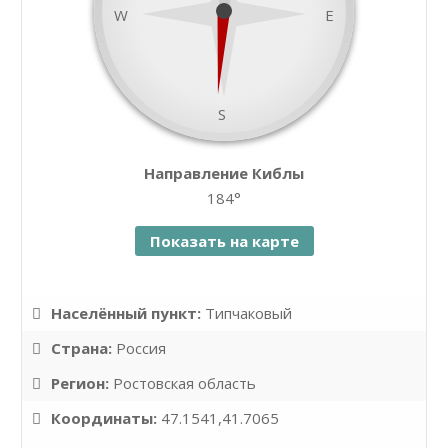
W
E
S
namaz.today
Направление Киблы
Leaflet
| ©
OpenStreetMap
contributors
184°
Показать на карте
Населённый пункт:
Типчаковый
Страна:
Россия
Регион:
Ростовская область
Координаты:
47.1541,41.7065