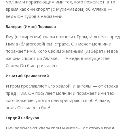
молнии и поражающим ими тех, кого пожелает, в то
время как они спорят [с Мухаммадом] об Аллахе —
ведь Он суров в наказании.
Валерия (Иман) Порохова
Ему (в смирении) хвалы возносит Гром, И Ангелы пред
Ним в (благоговейном) страхе, Он мечет молнии и
поражает ими, Кого Своим желаньем (изберет). И все
же они спорят об Аллахе, — А ведь в могуществе
Своем Он быстр и силен!
Игнатий Крачковский
И гром прославляет Его хвалой, и ангелы — от страха
пред Ним. Он посылает молнии и поражает ими тех,
кого пожелает, когда они препираются об Аллахе, —
ведь Он силен в бое!
Гордий Саблуков
Ему возсылают хвалу гром и ангелы, от страха пред