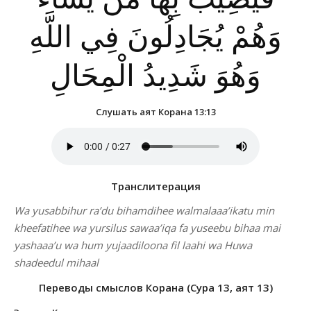
وَهُمْ يُجَادِلُونَ فِي اللَّهِ
وَهُوَ شَدِيدُ الْمِحَالِ
Слушать аят Корана 13:13
Транслитерация
Wa yusabbihur ra’du bihamdihee walmalaaa’ikatu min
kheefatihee wa yursilus sawaa’iqa fa yuseebu bihaa mai
yashaaa’u wa hum yujaadiloona fil laahi wa Huwa
shadeedul mihaal
Переводы смыслов Корана (Сура 13, аят 13)