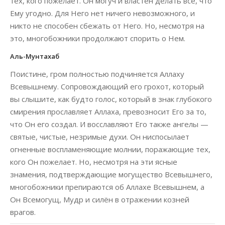
тех, кого пожелает. Он могуч и властен делать все, что
Ему угодно. Для Него нет ничего невозможного, и
никто не способен сбежать от Него. Но, несмотря на
это, многобожники продолжают спорить о Нем.
Аль-Мунтахаб
Поистине, гром полностью подчиняется Аллаху
Всевышнему. Сопровождающий его грохот, который
вы слышите, как будто голос, который в знак глубокого
смирения прославляет Аллаха, превозносит Его за то,
что Он его создал. И восславляют Его также ангелы —
святые, чистые, незримые духи. Он ниспосылает
огненные воспламеняющие молнии, поражающие тех,
кого Он пожелает. Но, несмотря на эти ясные
знамения, подтверждающие могущество Всевышнего,
многобожники препираются об Аллахе Всевышнем, а
Он Всемогущ, Мудр и силён в отражении козней
врагов.