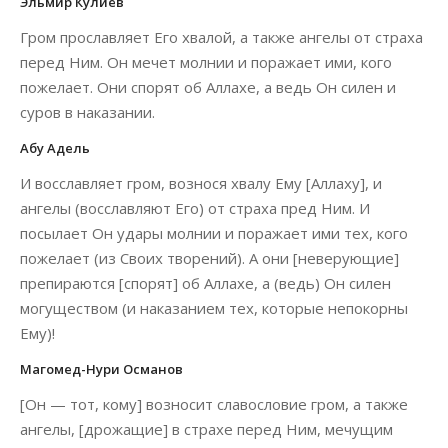
Эльмир Кулиев
Гром прославляет Его хвалой, а также ангелы от страха
перед Ним. Он мечет молнии и поражает ими, кого
пожелает. Они спорят об Аллахе, а ведь Он силен и
суров в наказании.
Абу Адель
И восславляет гром, вознося хвалу Ему [Аллаху], и
ангелы (восславляют Его) от страха пред Ним. И
посылает Он удары молнии и поражает ими тех, кого
поже­лает (из Своих творений). А они [неверующие]
препираются [спорят] об Аллахе, а (ведь) Он силен
могуществом (и наказанием тех, которые непокорны
Ему)!
Магомед-Нури Османов
[Он — тот, кому] возносит славословие гром, а также
ангелы, [дрожащие] в страхе перед Ним, мечущим