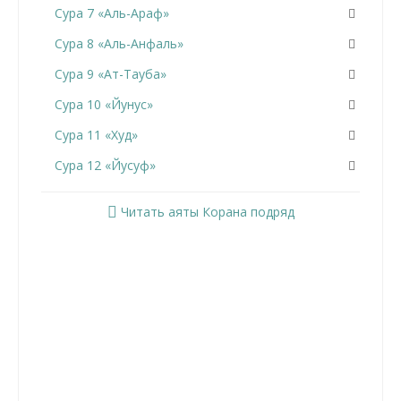
Сура 7 «Аль-Араф»
Сура 8 «Аль-Анфаль»
Сура 9 «Ат-Тауба»
Сура 10 «Йунус»
Сура 11 «Худ»
Сура 12 «Йусуф»
Сура 13 «Ар-Раад»
Читать аяты Корана подряд
Сура 14 «Ибрахим»
Сура 15 «Аль-Хиджр»
Сура 16 «Ан-Нахль»
Сура 17 «Аль-Исра»
Сура 18 «Аль-Кахф»
Сура 19 «Марьям»