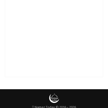
Сура 20 «Та Ха»
Сура 21 «Аль-Анбийа»
Сура 22 «Аль-Хаджж»
Сура 23 «Аль-Муминун»
Сура 24 «Ан-Нур»
Сура 25 «Аль-Фуркан»
Сура 26 «Аш-Шуара»
Сура 27 «Ан-Намль»
Сура 28 «Аль-Касас»
Сура 29 «Аль-Анкабут»
Сура 30 «Ар-Рум»
Сура 31 «Лукман»
Сура 32 «Ас-Саджда»
Namaz.Today © 2016 – 2026