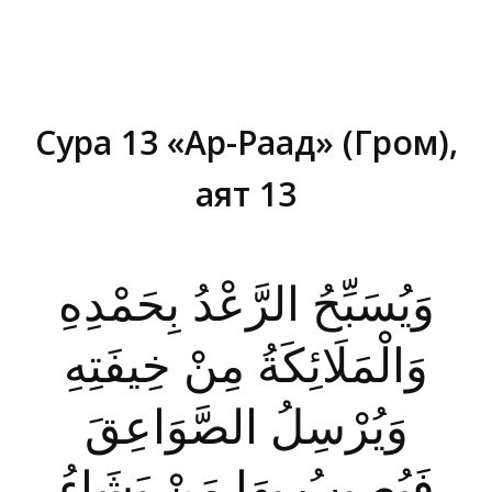
Сура 13 «Ар-Раад» (Гром),
аят 13
Вы здесь:
وَيُسَبِّحُ الرَّعْدُ بِحَمْدِهِ
وَالْمَلَائِكَةُ مِنْ خِيفَتِهِ
وَيُرْسِلُ الصَّوَاعِقَ
فَيُصِيبُ بِهَا مَنْ يَشَاءُ