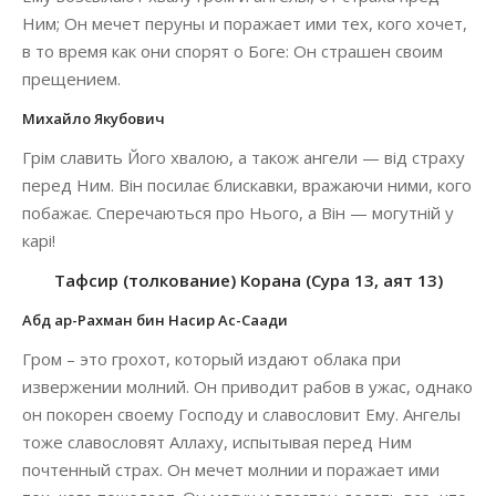
Ним; Он мечет перуны и поражает ими тех, кого хочет,
в то время как они спорят о Боге: Он страшен своим
прещением.
Михайло Якубович
Грім славить Його хвалою, а також ангели — від страху
перед Ним. Він посилає блискавки, вражаючи ними, кого
побажає. Сперечаються про Нього, а Він — могутній у
карі!
Тафсир (толкование) Корана (Сура 13, аят 13)
Абд ар-Рахман бин Насир Ас-Саади
Гром – это грохот, который издают облака при
извержении молний. Он приводит рабов в ужас, однако
он покорен своему Господу и славословит Ему. Ангелы
тоже славословят Аллаху, испытывая перед Ним
почтенный страх. Он мечет молнии и поражает ими