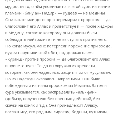
мудрости то, о чём упоминается в этой суре: изгнание
племени «бану ан- Надир» — иудеев — из Медины.
Они заключили договор о перемирии с пророком — да
благословит его Аллах и приветствует! — после хиджры
в Медину, согласно которому они должны были
соблюдать нейтралитет и не выступать против него.
Но когда мусульмане потерпели поражение при Уходе,
иудеи нарушили свой обет, поддержав племя
«Курайш» против пророка — да благословит его Аллах
и приветствует! Тогда он окружил их крепости,
которые, как они надеялись, защитят их от мусульман.
Но их надежды оказались напрасными. Они были
побеждены и изгнаны пророком из Медины. Затем в
суре указывается, как распределить «аль- фай»
(добычу, полученную без военных действий, без
скачки на конях и т.д.). Она принадлежит Аллаху,
посланнику, его родным, сиротам, бедным, путникам,