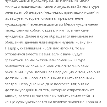
нуждающимся мухаджирам, изгнанным из своих
жилищ и лишившимся своего имущества Затем в суре
речь идёт об ансарах (мединцах, принявших ислам) и
их заслуге, которые, оказывая предпочтение
мухаджирам (переселившимся из Мекки мусульманам)
перед самими собой, отдавали им то, в чём сами
нуждались. Далее в суре обращается внимание на
обещания, данные лицемерами иудеям «бану ан-
Надир», сказавшими: «Если вас изгонят, то мы
отправимся вместе с вами; если с вами будут
сражаться, то мы окажем вам помощь». В суре
обличается их ложь и обман относительно этих
обещаний. Сура напоминает верующим о том, что они
должны быть богобоязненными и быть готовыми к
завтрашнему дню и ко Дню воскресения; они не
должны уподобиться тем, которые отвратились от
Аллаха, за что Он заставил их забыть самих себя. В
конце суры указывается на великое значение Корана и