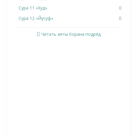
Сура 11 «Худ»
Сура 12 «Йусуф»
Сура 13 «Ар-Раад»
Читать аяты Корана подряд
Сура 14 «Ибрахим»
Сура 15 «Аль-Хиджр»
Сура 16 «Ан-Нахль»
Сура 17 «Аль-Исра»
Сура 18 «Аль-Кахф»
Сура 19 «Марьям»
Сура 20 «Та Ха»
Сура 21 «Аль-Анбийа»
Сура 22 «Аль-Хаджж»
Сура 23 «Аль-Муминун»