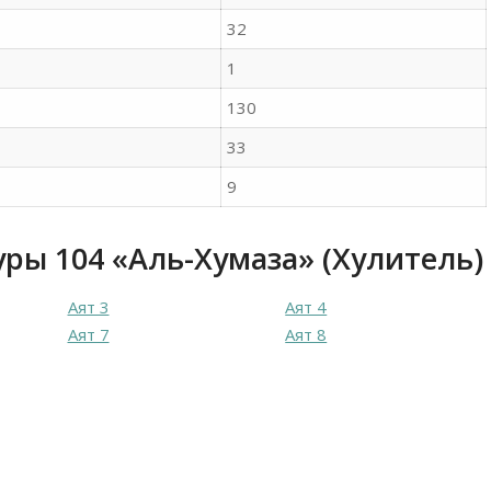
32
1
130
33
9
уры 104 «Аль-Хумаза» (Хулитель)
Аят 3
Аят 4
Аят 7
Аят 8