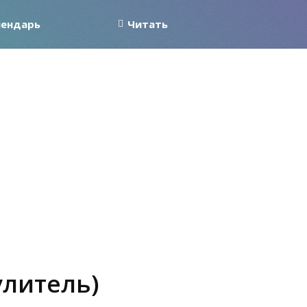
лендарь
Читать
улитель)