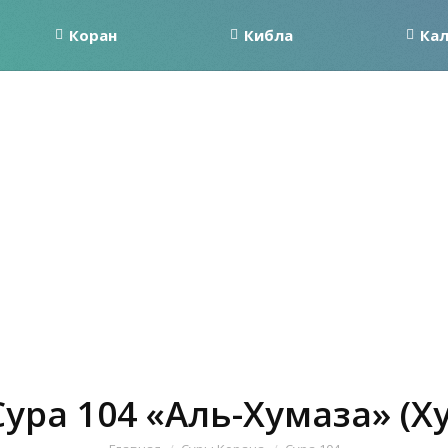
Коран
Кибла
Ка
Сура 104 «Аль-Хумаза» (Х
Вы здесь: