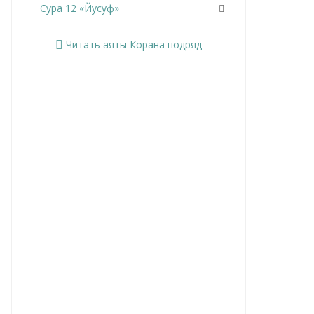
Сура 12 «Йусуф»
Сура 13 «Ар-Раад»
Читать аяты Корана подряд
Сура 14 «Ибрахим»
Сура 15 «Аль-Хиджр»
Сура 16 «Ан-Нахль»
Сура 17 «Аль-Исра»
Сура 18 «Аль-Кахф»
Сура 19 «Марьям»
Сура 20 «Та Ха»
Сура 21 «Аль-Анбийа»
Сура 22 «Аль-Хаджж»
Сура 23 «Аль-Муминун»
Сура 24 «Ан-Нур»