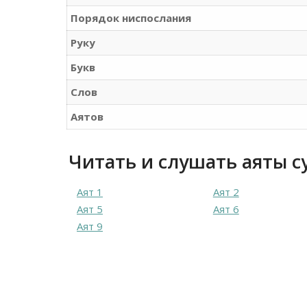
Порядок ниспослания
Руку
Букв
Слов
Аятов
Читать и слушать аяты с
Аят 1
Аят 2
Аят 5
Аят 6
Аят 9