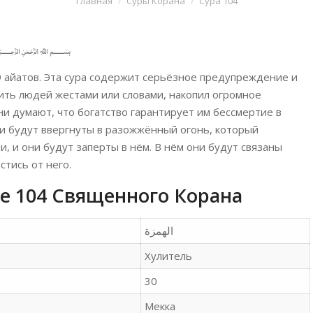
Главная
Суры Корана
Сура 104
﷽
 9 айатов. Эта сура содержит серьёзное предупреждение и
чить людей жестами или словами, накопил огромное
Они думают, что богатство гарантирует им бессмертие в
ни будут ввергнуты в разожжённый огонь, который
и, и они будут заперты в нём. В нём они будут связаны
стись от него.
е 104 Священного Корана
Хулитель
30
Мекка