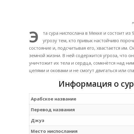
Э
та сура ниспослана в Мекке и состоит из
угрозу тем, кто привык настойчиво поро
состояние и, подсчитывая его, хвастается им. 
земной жизни. В ней содержится угроза, что о
уничтожит их тела и сердца, сомкнётся над ним
цепями и оковами и не смогут двигаться или спа
Информация о сур
Арабское название
Перевод названия
Джуз
Место ниспослания