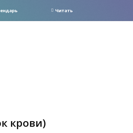
лендарь
Читать
ок крови)