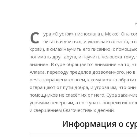
С
ура «Сгусток» ниспослана в Мекке. Она со
читать и учиться, и указывается на то, чт
крови), в силах научить его писанию, с помощь
понимать друг друга, и научить человека тому
знанием. В суре обращается внимание на то, чт
Аллаха, переходу пределов дозволенного, но в 
речь направлена ко всем, к кому можно обрати
отвращают от пути добра, и угроза им, что они
помощников не спасёт их от него. Сура заканч
упрямым неверным, а поступать вопреки их же
и свершением благочестивых деяний.
Информация о су