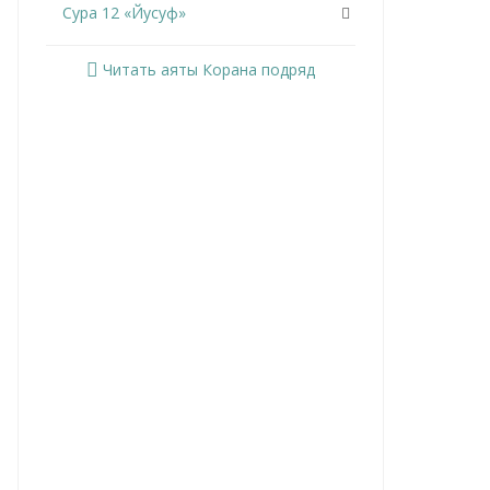
Сура 12 «Йусуф»
Сура 13 «Ар-Раад»
Читать аяты Корана подряд
Сура 14 «Ибрахим»
Сура 15 «Аль-Хиджр»
Сура 16 «Ан-Нахль»
Сура 17 «Аль-Исра»
Сура 18 «Аль-Кахф»
Сура 19 «Марьям»
Сура 20 «Та Ха»
Сура 21 «Аль-Анбийа»
Сура 22 «Аль-Хаджж»
Сура 23 «Аль-Муминун»
Сура 24 «Ан-Нур»