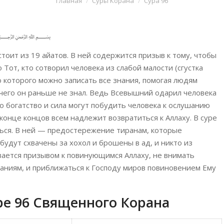
Главная
Суры Корана
Сура 96
﷽
стоит из 19 айатов. В ней содержится призыв к тому, чтобы
о Тот, кто сотворил человека из слабой малости (сгустка
ю которого можно записать все знания, помогая людям
, чего он раньше не знал. Ведь Всевышний одарил человека
о богатство и сила могут побудить человека к ослушанию
конце концов всем надлежит возвратиться к Аллаху. В суре
ться. В ней — предостережение тиранам, которые
 будут схвачены за хохол и брошены в ад, и никто из
ивается призывом к повинующимся Аллаху, не внимать
ланиям, и приближаться к Господу миров повиновением Ему
ре 96 Священного Корана