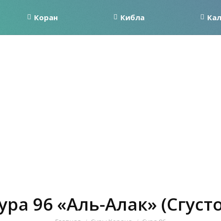
Коран
Кибла
Ка
ура 96 «Аль-Алак» (Сгуст
Вы здесь: