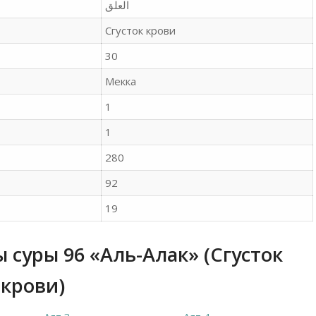
Сгусток крови
30
Мекка
1
1
280
92
19
 суры 96 «Аль-Алак» (Сгусток
крови)