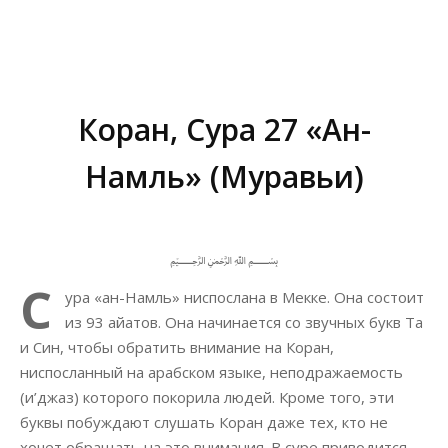
Коран, Сура 27 «Ан-
Намль» (Муравьи)
Вы здесь:
﷽
С
ура «ан-Намль» ниспослана в Мекке. Она состоит
из 93 айатов. Она начинается со звучных букв Та
и Син, чтобы обратить внимание на Коран,
ниспосланный на арабском языке, неподражаемость
(и’джаз) которого покорила людей. Кроме того, эти
буквы побуждают слушать Коран даже тех, кто не
хочет обращать на это внимания. В суре приводится