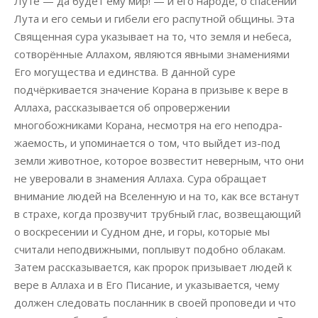
Луте — да будет ему мир! — и его народе, о спасении
Лута и его семьи и гибели его распутной общины. Эта
Священная сура указывает на то, что земля и небеса,
сотворённые Аллахом, являются явными знамениями
Его могущества и единства. В данной суре
подчёркивается значение Корана в призыве к вере в
Аллаха, рассказывается об опровержении
многобожниками Корана, несмотря на его неподра-
жаемость, и упоминается о том, что выйдет из-под
земли животное, которое возвестит неверным, что они
не уверовали в знамения Аллаха. Сура обращает
внимание людей на Вселенную и на то, как все встанут
в страхе, когда прозвучит трубный глас, возвещающий
о воскресении и Судном дне, и горы, которые мы
считали неподвижными, поплывут подобно облакам.
Затем рассказывается, как пророк призывает людей к
вере в Аллаха и в Его Писание, и указывается, чему
должен следовать посланник в своей проповеди и что