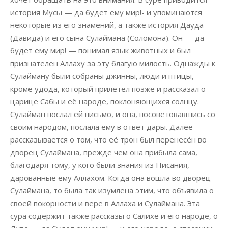
история Мусы — да будет ему мир!- и упоминаются
некоторые из его знамений, а также история Дауда
(Давида) и его сына Сулаймана (Соломона). Он — да
будет ему мир! — понимал язык животных и был
признателен Аллаху за эту благую милость. Однажды к
Сулайману были собраны джинны, люди и птицы,
кроме удода, который прилетел позже и рассказал о
царице Сабы и её народе, поклоняющихся солнцу.
Сулайман послал ей письмо, и она, посоветовавшись со
своим народом, послала ему в ответ дары. Далее
рассказывается о том, что её трон был перенесён во
дворец Сулаймана, прежде чем она прибыла сама,
благодаря тому, у кого были знания из Писания,
дарованные ему Аллахом. Когда она вошла во дворец
Сулаймана, то была так изумлена этим, что объявила о
своей покорности и вере в Аллаха и Сулаймана. Эта
сура содержит также рассказы о Салихе и его народе, о