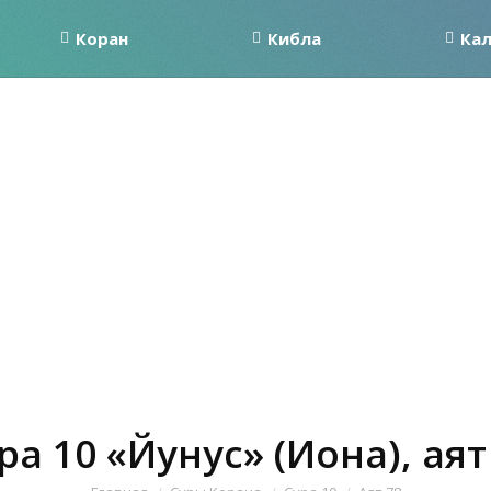
Коран
Кибла
Ка
ра 10 «Йунус» (Иона), аят
Вы здесь: