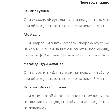
Переводы смысл
Эльмир Кулиев
Они сказали: «Неужели ты пришел для того, что
вам обоим досталось величие на земле? Мы не у
Абу Адель
Они [Фараон и знать] сказали (пророку Мусе): 
на чем мы нашли наших отцов [от многобожия],
[в Египте]? И мы вам (ни за что) не поверим (чт
Магомед-Нури Османов
Они спросили: «Для того ли ты пришел, чтобы с
вам обоим досталось величие на земле? Мы не у
Валерия (Иман) Порохова
Они ответ такой держали: «Не потому ли ты при
нашли наших отцов, И чтобы вам двоим достал
не поверим».