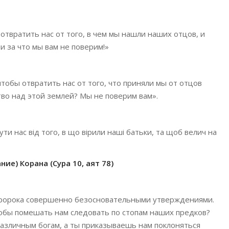
 отвратить нас от того, в чем мы нашли наших отцов, и
и за что мы вам не поверим!»
чтобы отвратить нас от того, что приняли мы от отцов
во над этой землей? Мы не поверим вам».
и нас від того, в що вірили наші батьки, та щоб велич на
ие) Корана (Сура 10, аят 78)
пророка совершенно безосновательными утверждениями.
тобы помешать нам следовать по стопам наших предков?
азличным богам, а ты приказываешь нам поклоняться