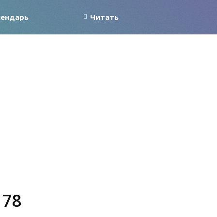
лендарь
Читать
 78