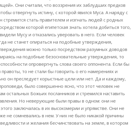
ищей». Они считали, что воззрения их заблудших предков
обы отвергнуть истину, с которой явился Муса. А наряду с
он стремится стать правителем и изгнать людей с родных
осредством которой египетская знать хотела добиться того,
дели Мусу и отказались уверовать в него. Если человек
гда не станет опираться на подобные утверждения,
утверждения можно только посредством разумных доводов
опираясь на подобные безосновательные утверждения, то
способности опровергнуть слова своего оппонента. Если бы
правоты, то не стали бы говорить о его намерениях и
но он преследует корыстные цели или нет. Да и каждому,
 проповеди, было совершенно ясно, что этот человек не
опам остальных Божьих посланников и стремился наставить
тавления. Но неверующие были правы в одном: они не
 этого заключалась в их высокомерии и упрямстве. Они не
е не сомневались в нем. У них не было никакой причины
аведливости и желания бесчинствовать на земле, в котором