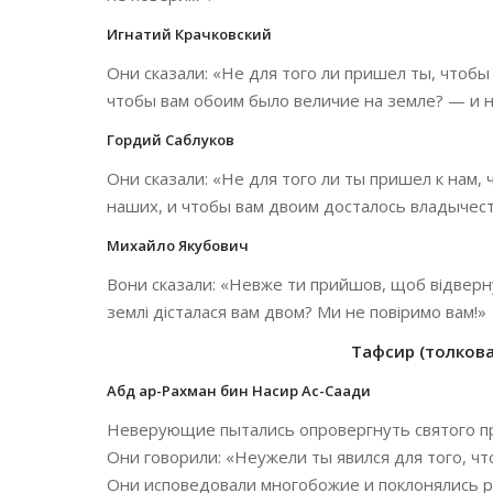
Игнатий Крачковский
Они сказали: «Не для того ли пришел ты, чтобы
чтобы вам обоим было величие на земле? — и н
Гордий Саблуков
Они сказали: «Не для того ли ты пришел к нам, 
наших, и чтобы вам двоим досталось владычест
Михайло Якубович
Вони сказали: «Невже ти прийшов, щоб відвернут
землі дісталася вам двом? Ми не повіримо вам!»
Тафсир (толкован
Абд ар-Рахман бин Насир Ас-Саади
Неверующие пытались опровергнуть святого 
Они говорили: «Неужели ты явился для того, ч
Они исповедовали многобожие и поклонялись р