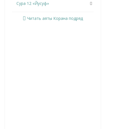
Сура 12 «Йусуф»
Сура 13 «Ар-Раад»
Читать аяты Корана подряд
Сура 14 «Ибрахим»
Сура 15 «Аль-Хиджр»
Сура 16 «Ан-Нахль»
Сура 17 «Аль-Исра»
Сура 18 «Аль-Кахф»
Сура 19 «Марьям»
Сура 20 «Та Ха»
Сура 21 «Аль-Анбийа»
Сура 22 «Аль-Хаджж»
Сура 23 «Аль-Муминун»
Сура 24 «Ан-Нур»