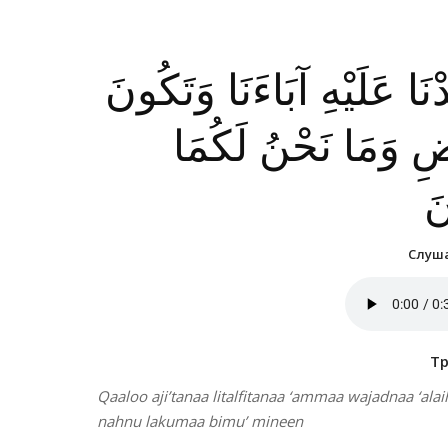
دْنَا عَلَيْهِ آبَاءَنَا وَتَكُونَ
ْضِ وَمَا نَحْنُ لَكُمَا
نَ
Слуша
Т
Qaaloo aji’tanaa litalfitanaa ‘ammaa wajadnaa ‘ala
nahnu lakumaa bimu’ mineen