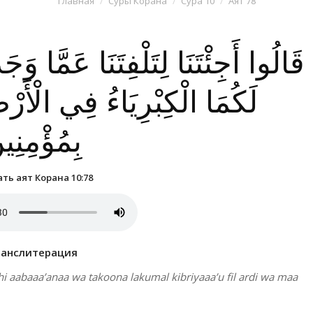
Главная
Суры Корана
Сура 10
Аят 78
قَالُوا أَجِئْتَنَا لِتَلْفِتَنَا عَمَّا وَجَ
لَكُمَا الْكِبْرِيَاءُ فِي الْأَر
بِمُؤْمِنِي
ть аят Корана 10:78
ранслитерация
ihi aabaaa’anaa wa takoona lakumal kibriyaaa’u fil ardi wa maa