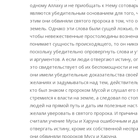
одному Аллаху и не приобщать к Нему сотовар
являются убедительным основанием для того, чт
этим они обвиняли святого пророка в том, что 
земель. Однако эти слова были сущей ложью, п
чтобы невежественные простолюдины возненави
понимает сущность происходящего, то он нико
поскольку убедительно опровергнуть слова и 
и аргументов. А если люди отвергают истину, 
это свидетельствует об их беспомощности и не
они имели убедительные доказательства своей 
желаниях и задумываться над тем, действитель
кто был знаком с пророком Мусой и слушал его
стремился к власти на земле, а следовал по ст
людей на прямой путь и дать им полезные нас
желали уверовать в святого пророка. И причина
считали учение Мусы и Харуна ошибочным и даж
отвергать истину, кроме их собственной неспр
они обвиняли пророков Мусу и Харуна.