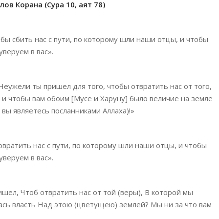
ов Корана (Сура 10, аят 78)
бы сбить нас с пути, по которому шли наши отцы, и чтобы
веруем в вас».
«Неужели ты пришел для того, чтобы отвратить нас от того,
 и чтобы вам обоим [Мусе и Харуну] было величие на земле
о вы являетесь посланниками Аллаха)!»
овратить нас с пути, по которому шли наши отцы, и чтобы
веруем в вас».
шел, Чтоб отвратить нас от той (веры), В которой мы
ась власть Над этою (цветущею) землей? Мы ни за что вам