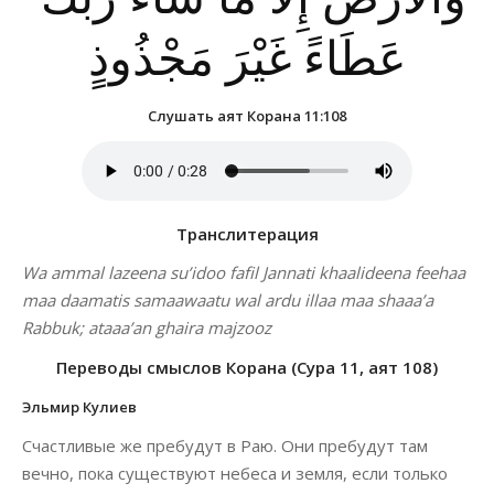
عَطَاءً غَيْرَ مَجْذُوذٍ
Слушать аят Корана 11:108
Транслитерация
Wa ammal lazeena su’idoo fafil Jannati khaalideena feehaa
maa daamatis samaawaatu wal ardu illaa maa shaaa’a
Rabbuk; ataaa’an ghaira majzooz
Переводы смыслов Корана (Сура 11, аят 108)
Эльмир Кулиев
Счастливые же пребудут в Раю. Они пребудут там
вечно, пока существуют небеса и земля, если только