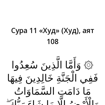
Сура 11 «Худ» (Худ), аят
108
Вы здесь:
۞ وَأَمَّا الَّذِينَ سُعِدُوا
فَفِي الْجَنَّةِ خَالِدِينَ فِيهَا
مَا دَامَتِ السَّمَاوَاتُ
وَالْأَرْضُ إِلَّا مَا شَاءَ رَبُّكَ ۖ