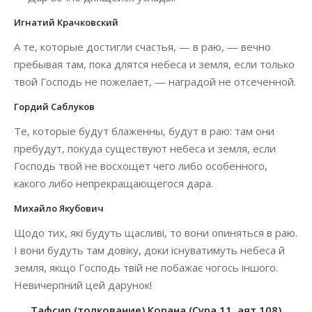
Игнатий Крачковский
А те, которые достигли счастья, — в раю, — вечно
пребывая там, пока длятся небеса и земля, если только
твой Господь не пожелает, — наградой не отсеченной.
Гордий Саблуков
Те, которые будут блаженны, будут в раю: там они
пребудут, покуда существуют небеса и земля, если
Господь твой не восхощет чего либо особенного,
какого либо непрекращающегося дара.
Михайло Якубович
Щодо тих, які будуть щасливі, то вони опиняться в раю.
І вони будуть там довіку, доки існуватимуть небеса й
земля, якщо Господь твій не побажає чогось іншого.
Невичерпний цей дарунок!
Тафсир (толкование) Корана (Сура 11, аят 108)