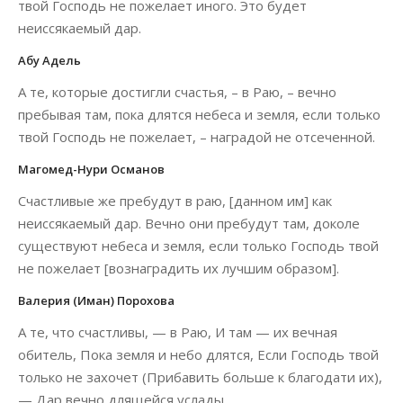
твой Господь не пожелает иного. Это будет
неиссякаемый дар.
Абу Адель
А те, которые достигли счастья, – в Раю, – вечно
пребывая там, пока длятся небеса и земля, если только
твой Господь не пожелает, – наградой не отсеченной.
Магомед-Нури Османов
Счастливые же пребудут в раю, [данном им] как
неиссякаемый дар. Вечно они пребудут там, доколе
существуют небеса и земля, если только Господь твой
не пожелает [вознаградить их лучшим образом].
Валерия (Иман) Порохова
А те, что счастливы, — в Раю, И там — их вечная
обитель, Пока земля и небо длятся, Если Господь твой
только не захочет (Прибавить больше к благодати их),
— Дар вечно длящейся услады.