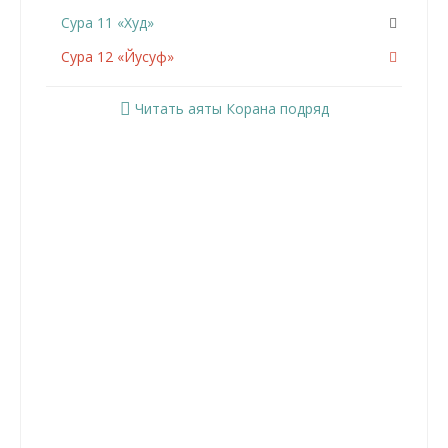
Сура 11 «Худ»
Сура 12 «Йусуф»
Сура 13 «Ар-Раад»
Читать аяты Корана подряд
Сура 14 «Ибрахим»
Сура 15 «Аль-Хиджр»
Сура 16 «Ан-Нахль»
Сура 17 «Аль-Исра»
Сура 18 «Аль-Кахф»
Сура 19 «Марьям»
Сура 20 «Та Ха»
Сура 21 «Аль-Анбийа»
Сура 22 «Аль-Хаджж»
Сура 23 «Аль-Муминун»