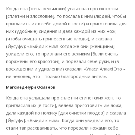
Когда она [жена вельможи] услышала про их козни
[сплетни и злословие], то послала к ним (людей, чтобы
пригласить их к себе домой в гости) и приготовила для
них (удобные) сидения и дала каждой из них нож,
(чтобы очищать принесенные плоды), и сказала
(Йусуфу): «Выйди к ним! Когда же они [женщины]
увидели его, то признали его великим [были очень
поражены его красотой], и порезали себе руки, и (в
восхищении и удивлении) сказали: «Упаси Аллах! Это –
не человек, это – только благородный ангел».
Магомед-Нури Османов
Когда она услышала про сплетни египетских жен, то
пригласила их [в гости], велела приготовить им ложа,
дала каждой по ножику [для очистки плодов] и сказала
[Йусуфу]: «Выйди к ним». Когда они увидели его, то
стали так расхваливать, что порезали ножами себе