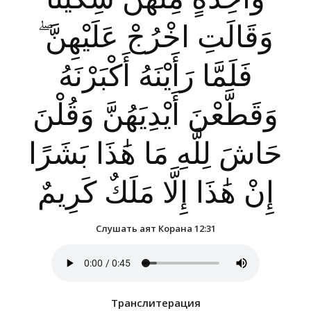
وَقَالَتِ اخْرُجْ عَلَيْهِنَّ ۖ
فَلَمَّا رَأَيْنَهُ أَكْبَرْنَهُ
وَقَطَّعْنَ أَيْدِيَهُنَّ وَقُلْنَ
حَاشَ لِلَّهِ مَا هَٰذَا بَشَرًا
إِنْ هَٰذَا إِلَّا مَلَكٌ كَرِيمٌ
Слушать аят Корана 12:31
Транслитерация