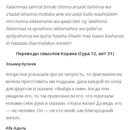
Falammaa sami’at bimak rihinna arsalat ilaihinna wa
a’tadat lahunna muttaka anw wa aatat kulla waahidatim
min hunna sikkeenanw wa qaala tikh ruj ‘alaihinna
falammaa ra aynahooo akbarnahoo wa qatta’na
aydiyahunna wa qulna haasha lillaahi maa haaza basharaa;
in haazaaa illaa malakun kareem
Переводы смыслов Корана (Сура 12, аят 31)
Эльмир Кулиев
Когда она услышала про их хитрость, то пригласила их,
велела приготовить им подушки, дала каждой по ножу
для фруктов и сказала: «Выйди к ним». Когда они
увидели его, то так превознесли его, что порезали
ножами себе руки и сказали: «Упаси Аллах! Да ведь это
— не человек. Он — не кто иной, как благородный
ангел».
Абу Адель