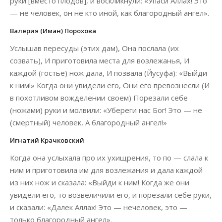
руки [вместо плодов], и воскликнули: «Упаси Аллах! Это
— не человек, он не кто иной, как благородный ангел».
Валерия (Иман) Порохова
Услышав пересуды (этих дам), Она послала (их
созвать), И приготовила места для возлежанья, И
каждой (гостье) нож дала, И позвала (Йусуфа): «Выйди
к ним!» Когда они увидели его, Они его превознесли (И
в похотливом вожделении своем) Порезали себе
(ножами) руки и молвили: «Убереги нас Бог! Это — не
(смертный) человек, А благородный ангел!»
Игнатий Крачковский
Когда она услыхала про их ухищрения, то по — слала к
ним и приготовила им для возлежания и дала каждой
из них нож и сказала: «Выйди к ним! Когда же они
увидели его, то возвеличили его, и порезали себе руки,
и сказали: «Далек Аллах! Это — нечеловек, это —
только благородный ангел».