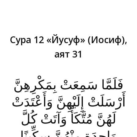
Сура 12 «Йусуф» (Иосиф),
аят 31
Вы здесь:
فَلَمَّا سَمِعَتْ بِمَكْرِهِنَّ
أَرْسَلَتْ إِلَيْهِنَّ وَأَعْتَدَتْ
لَهُنَّ مُتَّكَأً وَآتَتْ كُلَّ
وَاحِدَةٍ مِنْهُنَّ سِكِّينًا