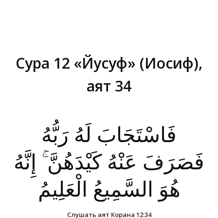
Сура 12 «Йусуф» (Иосиф),
аят 34
Вы здесь:
فَاسْتَجَابَ لَهُ رَبُّهُ
فَصَرَفَ عَنْهُ كَيْدَهُنَّ ۚ إِنَّهُ
هُوَ السَّمِيعُ الْعَلِيمُ
Слушать аят Корана 12:34