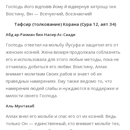
Господь його відповів йому й відвернув хитрощі їхні.
Воістину, Він — Всечуючий, Всезнаючий!
Тафсир (толкование) Корана (Сура 12, аят 34)
Абд ар-Рахман бин Насир Ас-Саади
Господь ответил на мольбу Йусуфа и защитил его от
женских козней. Жена визиря продолжала соблазнять
его и использовала для этого любые методы, пока не
отчаялась добиться его любви. Воистину, Аллах
внимает молитвам Своих рабов и знает об их
праведных намерениях. Ему также ведомо то, что
намерения людей слабы и нуждаются в поддержке и
милости своего Господа.
Аль-Мунтахаб
Аллах внял его мольбе и спас его от их козней. Ведь
только Он — единственный, кто внимает мольбе тех,