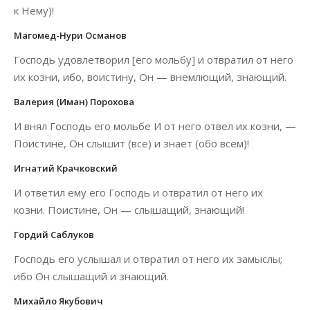
к Нему)!
Магомед-Нури Османов
Господь удовлетворил [его мольбу] и отвратил от него
их козни, ибо, воистину, Он — внемлющий, знающий.
Валерия (Иман) Порохова
И внял Господь его мольбе И от него отвел их козни, —
Поистине, Он слышит (все) и знает (обо всем)!
Игнатий Крачковский
И ответил ему его Господь и отвратил от него их
козни. Поистине, Он — слышащий, знающий!
Гордий Саблуков
Господь его услышал и отвратил от него их замыслы;
ибо Он слышащий и знающий.
Михайло Якубович