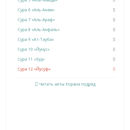
Сура 6 «Аль-Анам»
Сура 7 «Аль-Араф»
Сура 8 «Аль-Анфаль»
Сура 9 «Ат-Тауба»
Сура 10 «Йунус»
Сура 11 «Худ»
Сура 12 «Йусуф»
Сура 13 «Ар-Раад»
Читать аяты Корана подряд
Сура 14 «Ибрахим»
Сура 15 «Аль-Хиджр»
Сура 16 «Ан-Нахль»
Сура 17 «Аль-Исра»
Сура 18 «Аль-Кахф»