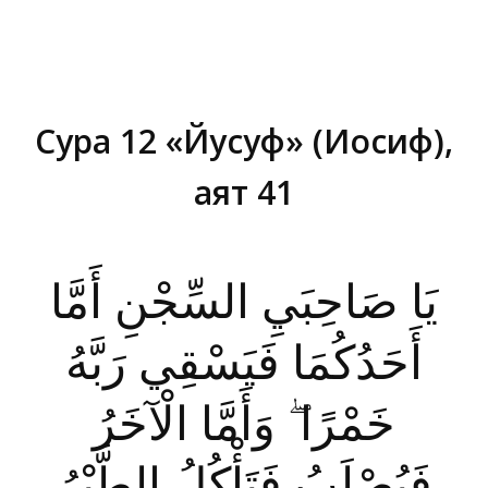
Сура 12 «Йусуф» (Иосиф),
аят 41
Вы здесь:
يَا صَاحِبَيِ السِّجْنِ أَمَّا
أَحَدُكُمَا فَيَسْقِي رَبَّهُ
خَمْرًا ۖ وَأَمَّا الْآخَرُ
فَيُصْلَبُ فَتَأْكُلُ الطَّيْرُ