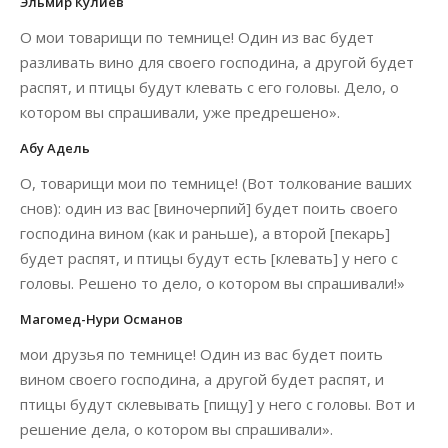
Эльмир Кулиев
О мои товарищи по темнице! Один из вас будет
разливать вино для своего господина, а другой будет
распят, и птицы будут клевать с его головы. Дело, о
котором вы спрашивали, уже предрешено».
Абу Адель
О, товарищи мои по темнице! (Вот толкование ваших
снов): один из вас [виночерпий] будет поить своего
господина вином (как и раньше), а второй [пекарь]
будет распят, и птицы будут есть [клевать] у него с
головы. Решено то дело, о котором вы спрашивали!»
Магомед-Нури Османов
мои друзья по темнице! Один из вас будет поить
вином своего господина, а другой будет распят, и
птицы будут склевывать [пищу] у него с головы. Вот и
решение дела, о котором вы спрашивали».