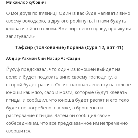
Михайло Якубович
О мої друзі по в’язниці! Один із вас буде наливати вино
своєму володарю, а другого розіпнуть, і птахи будуть
клювати з його голови. Вже вирішено справу, про яку ви
запитували!»
Тафсир (толкование) Корана (Сура 12, аят 41)
Абд ар-Рахман бин Насир Ас-Саади
Йусуф предсказал, что один из юношей выйдет на
волю и будет подавать вино своему господину, а
второй будет распят. Он истолковал лепешку на голове
юноши как мясо, сало и мозги, которые будут клевать
птицы, и сообщил, что юноша будет распят и его тело
будет не погребено в земле, а брошено на
растерзание птицам. Затем он сообщил своим
собеседникам, что все предсказанное им непременно
свершится.