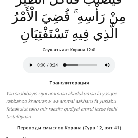
مِنْ رَأْسِهِ ۚ قُضِيَ الْأَمْرُ
الَّذِي فِيهِ تَسْتَفْتِيَانِ
Слушать аят Корана 12:41
Транслитерация
Yaa saahibayis sijni ammaaa ahadukumaa fa yasqee
rabbahoo khamranw wa ammal aakharu fa yuslabu
fataakulut tairu mir raasih; qudiyal amrul lazee feehi
tastaftiyaan
Переводы смыслов Корана (Сура 12, аят 41)