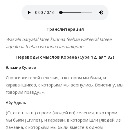
Транслитерация
Was’alil qaryatal latee kunnaa feehaa wal’eeral lateee
aqbalnaa feehaa wa innaa lasaadiqoon
Переводы смыслов Корана (Сура 12, аят 82)
Эльмир Кулиев
Спроси жителей селения, в котором мы были, и
караванщиков, с которыми мы вернулись. Воистину, мы
говорим правду»».
Абу Адель
(О, отец наш,) спроси (людей из) селения, в котором
мы были [Египет], и караван, в котором шли [людей из
Ханаана, с которыми мы были вместе в одном