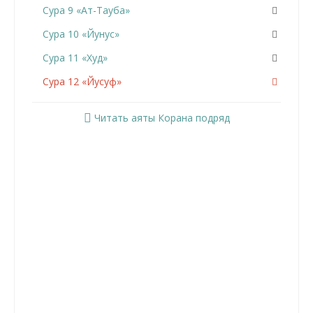
Сура 9 «Ат-Тауба»
Сура 10 «Йунус»
Сура 11 «Худ»
Сура 12 «Йусуф»
Сура 13 «Ар-Раад»
Читать аяты Корана подряд
Сура 14 «Ибрахим»
Сура 15 «Аль-Хиджр»
Сура 16 «Ан-Нахль»
Сура 17 «Аль-Исра»
Сура 18 «Аль-Кахф»
Сура 19 «Марьям»
Сура 20 «Та Ха»
Сура 21 «Аль-Анбийа»