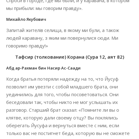
Спроси в городе, где мы были, и у каравана, в котором
мы прибыли: мы говорим правду».
Михайло Якубович
Запитай жителів селища, в якому ми були, а також
людей каравану, з яким ми повернулися сюди. Ми
говоримо правду!»
Тафсир (толкование) Корана (Сура 12, аят 82)
Абд ар-Рахман бин Насир Ас-Саади
Когда братья потеряли надежду на то, что Йусуф
позволит им увезти с собой младшего брата, они
уединились для того, чтобы посоветоваться. Они
беседовали так, чтобы никто не мог услышать их
разговор. Старший брат сказал: «Помните ли вы о
клятве, которую дали своему отцу? Вы поклялись
оберегать Йусуфа и вернуться вместе с ним, если
только вас не постигнет беда, которую вы не сможете