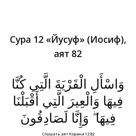
Сура 12 «Йусуф» (Иосиф),
аят 82
Вы здесь:
وَاسْأَلِ الْقَرْيَةَ الَّتِي كُنَّا
فِيهَا وَالْعِيرَ الَّتِي أَقْبَلْنَا
فِيهَا ۖ وَإِنَّا لَصَادِقُونَ
Слушать аят Корана 12:82