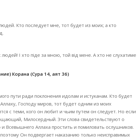
юдей. Кто последует мне, тот будет из моих; а кто
д.
 людей! І хто піде за мною, той від мене. А хто не слухатиме
ие) Корана (Сура 14, аят 36)
ямого пути ради поклонения идолам и истуканам. Кто будет
Аллаху, Господу миров, тот будет одним из моих
тся с теми, кого он любит и чьим путем он следует. Но если
рощающий, Милосердный. Эти слова свидетельствуют о
о и Всевышнего Аллаха простить и помиловать ослушников.
 поэтому Он подвергает наказанию только неисправимых