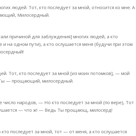
огих людей. Тот, кто последует за мной, относится ко мне. А
щающий, Милосердный.
стали причиной для заблуждения] многих людей, а кто
е и на одном пути), а кто ослушается меня (будучи при этом
лосердный!
ей. Тот, кто последует за мной [из моих потомков], — мой
дь Ты — прощающий, милосердный.
е число народов, — Но кто последует за мной (по вере), Тот
слушается — что ж! — Ведь Ты прощающ, милосерд!
 кто последует за мной, тот — от меня, а кто ослушается