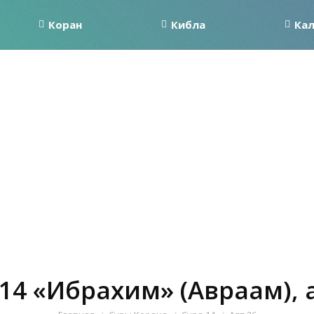
Коран
Кибла
Ка
14 «Ибрахим» (Авраам), 
Вы здесь: