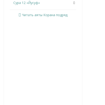
Сура 12 «Йусуф»
Сура 13 «Ар-Раад»
Читать аяты Корана подряд
Сура 14 «Ибрахим»
Сура 15 «Аль-Хиджр»
Сура 16 «Ан-Нахль»
Сура 17 «Аль-Исра»
Сура 18 «Аль-Кахф»
Сура 19 «Марьям»
Сура 20 «Та Ха»
Сура 21 «Аль-Анбийа»
Сура 22 «Аль-Хаджж»
Сура 23 «Аль-Муминун»
Сура 24 «Ан-Нур»