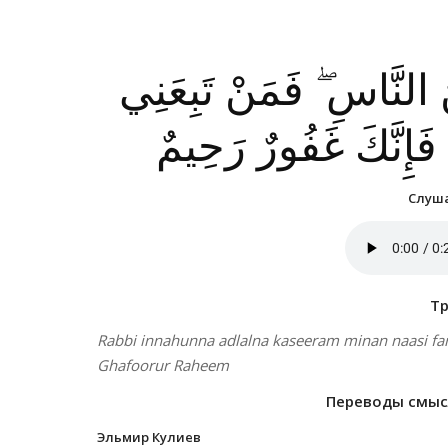
نَ النَّاسِ ۖ فَمَنْ تَبِعَنِي
فَإِنَّكَ غَفُورٌ رَحِيمٌ
Слуша
Т
Rabbi innahunna adlalna kaseeram minan naasi fa
Ghafoorur Raheem
Переводы смысл
Эльмир Кулиев