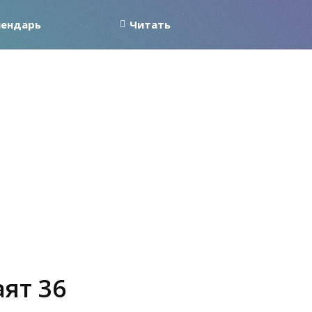
лендарь
Читать
аят 36