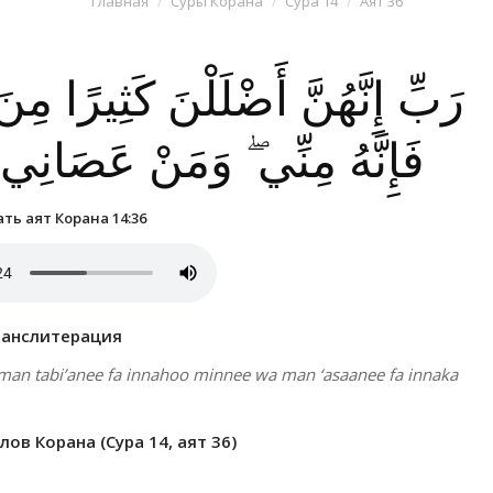
Главная
Суры Корана
Сура 14
Аят 36
رَبِّ إِنَّهُنَّ أَضْلَلْنَ كَثِيرًا مِ
فَإِنَّهُ مِنِّي ۖ وَمَنْ عَصَانِي 
ть аят Корана 14:36
ранслитерация
man tabi’anee fa innahoo minnee wa man ‘asaanee fa innaka
ов Корана (Сура 14, аят 36)