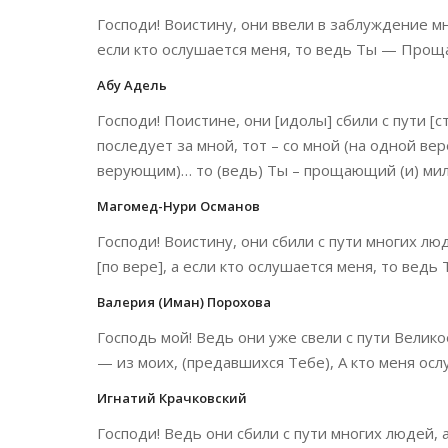
Господи! Воистину, они ввели в заблуждение мн
если кто ослушается меня, то ведь Ты — Про
Абу Адель
Господи! Поистине, они [идолы] сбили с пути [
последует за мной, тот – со мной (на одной вер
верующим)… то (ведь) Ты – прощающий (и) ми
Магомед-Нури Османов
Господи! Воистину, они сбили с пути многих люд
[по вере], а если кто ослушается меня, то ве
Валерия (Иман) Порохова
Господь мой! Ведь они уже свели с пути Велико
— из моих, (предавшихся Тебе), А кто меня о
Игнатий Крачковский
Господи! Ведь они сбили с пути многих людей, а