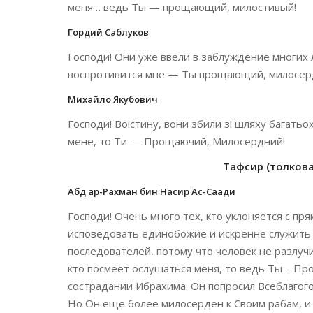
меня… ведь Ты — прощающий, милостивый!
Гордий Саблуков
Господи! Они уже ввели в заблуждение многих л
воспротивится мне — Ты прощающий, милосер
Михайло Якубович
Господи! Воістину, вони збили зі шляху багатьох
мене, то Ти — Прощаючий, Милосердний!
Тафсир (толкован
Абд ар-Рахман бин Насир Ас-Саади
Господи! Очень много тех, кто уклоняется с пр
исповедовать единобожие и искренне служить 
последователей, потому что человек не разлучи
кто посмеет ослушаться меня, то ведь Ты – П
сострадании Ибрахима. Он попросил Всеблагог
Но Он еще более милосерден к Своим рабам, и