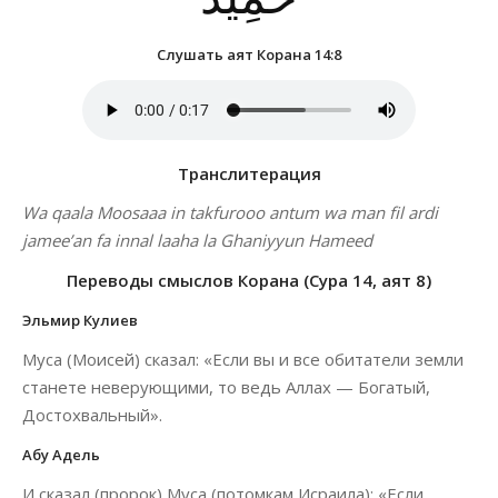
Слушать аят Корана 14:8
Транслитерация
Wa qaala Moosaaa in takfurooo antum wa man fil ardi
jamee’an fa innal laaha la Ghaniyyun Hameed
Переводы смыслов Корана (Сура 14, аят 8)
Эльмир Кулиев
Муса (Моисей) сказал: «Если вы и все обитатели земли
станете неверующими, то ведь Аллах — Богатый,
Достохвальный».
Абу Адель
И сказал (пророк) Муса (потомкам Исраила): «Если