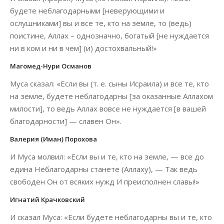
будете неблагодарными [неверующими и
ослушниками] вы и все те, кто на земле, то (ведь)
поистине, Аллах – однозначно, богатый [не нуждается
ни в ком и ни в чем] (и) достохвальный!»
Магомед-Нури Османов
Муса сказал: «Если вы (т. е. сыны Исраила) и все те, кто
на земле, будете неблагодарны [за оказанные Аллахом
милости], то ведь Аллах вовсе не нуждается [в вашей
благодарности] — славен Он».
Валерия (Иман) Порохова
И Муса молвил: «Если вы и те, кто на земле, — все до
едина Неблагодарны станете (Аллаху), — Так ведь
свободен Он от всяких нужд И преисполнен славы!»
Игнатий Крачковский
И сказал Муса: «Если будете неблагодарны вы и те, кто