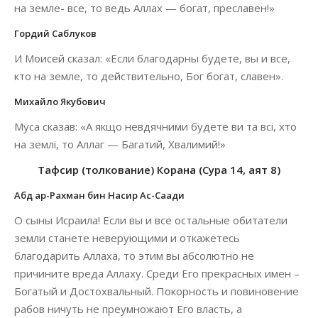
на земле- все, то ведь Аллах — богат, преславен!»
Гордий Саблуков
И Моисей сказал: «Если благодарны будете, вы и все,
кто на земле, то действительно, Бог богат, славен».
Михайло Якубович
Муса сказав: «А якщо невдячними будете ви та всі, хто
на землі, то Аллаг — Багатий, Хвалимий!»
Тафсир (толкование) Корана (Сура 14, аят 8)
Абд ар-Рахман бин Насир Ас-Саади
О сыны Исраила! Если вы и все остальные обитатели
земли станете неверующими и откажетесь
благодарить Аллаха, то этим вы абсолютно не
причините вреда Аллаху. Среди Его прекрасных имен –
Богатый и Достохвальный. Покорность и повиновение
рабов ничуть не преумножают Его власть, а