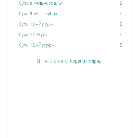
Сура 8 «Аль-Анфаль»
Сура 9 «Ат-Тауба»
Сура 10 «Йунус»
Сура 11 «Худ»
Сура 12 «Йусуф»
Сура 13 «Ар-Раад»
Читать аяты Корана подряд
Сура 14 «Ибрахим»
Сура 15 «Аль-Хиджр»
Сура 16 «Ан-Нахль»
Сура 17 «Аль-Исра»
Сура 18 «Аль-Кахф»
Сура 19 «Марьям»
Сура 20 «Та Ха»