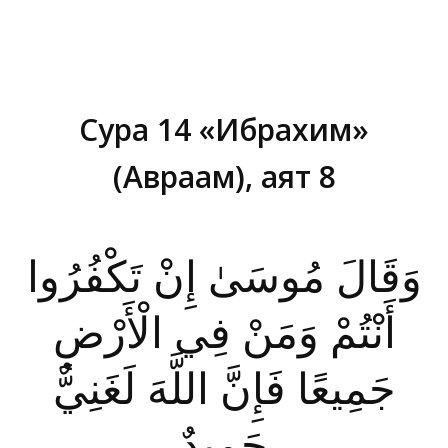
Сура 14 «Ибрахим»
(Авраам), аят 8
Вы здесь:
وَقَالَ مُوسَىٰ إِنْ تَكْفُرُوا
أَنْتُمْ وَمَنْ فِي الْأَرْضِ
جَمِيعًا فَإِنَّ اللَّهَ لَغَنِيٌّ
حَمِيدٌ