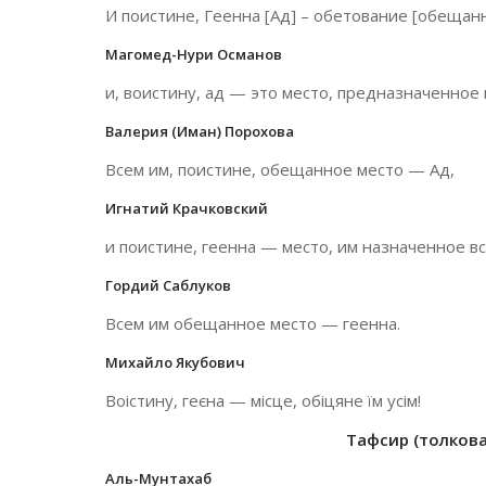
И поистине, Геенна [Ад] – обетование [обещанн
Магомед-Нури Османов
и, воистину, ад — это место, предназначенное 
Валерия (Иман) Порохова
Всем им, поистине, обещанное место — Ад,
Игнатий Крачковский
и поистине, геенна — место, им назначенное вс
Гордий Саблуков
Всем им обещанное место — геенна.
Михайло Якубович
Воістину, геєна — місце, обіцяне їм усім!
Тафсир (толкован
Аль-Мунтахаб