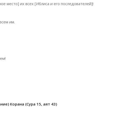
ое место] их всех [Иблиса и его последователей]!
всем им.
ем!
ие) Корана (Сура 15, аят 43)