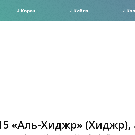
Коран
Кибла
Ка
15 «Аль-Хиджр» (Хиджр), 
Вы здесь: