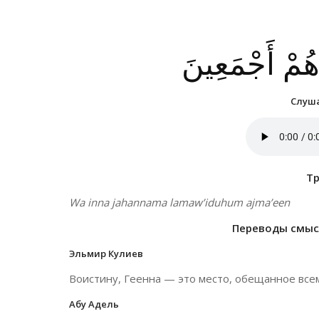
ُهُمْ أَجْمَعِينَ
Слуша
Т
Wa inna jahannama lamaw’iduhum ajma’een
Переводы смысл
Эльмир Кулиев
Воистину, Геенна — это место, обещанное всем
Абу Адель