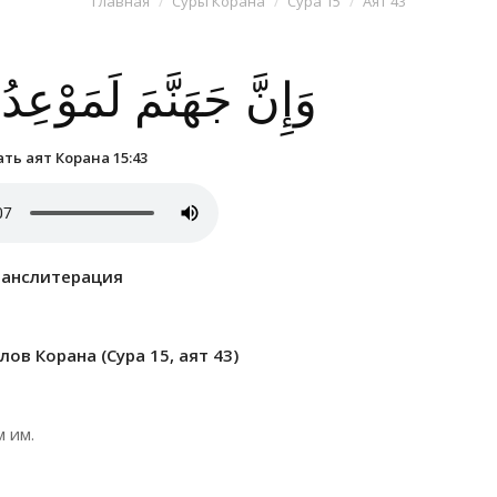
Главная
Суры Корана
Сура 15
Аят 43
وَإِنَّ جَهَنَّمَ لَمَوْعِد
ть аят Корана 15:43
ранслитерация
ов Корана (Сура 15, аят 43)
 им.