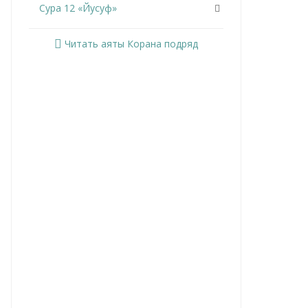
Сура 12 «Йусуф»
Сура 13 «Ар-Раад»
Читать аяты Корана подряд
Сура 14 «Ибрахим»
Сура 15 «Аль-Хиджр»
Сура 16 «Ан-Нахль»
Сура 17 «Аль-Исра»
Сура 18 «Аль-Кахф»
Сура 19 «Марьям»
Сура 20 «Та Ха»
Сура 21 «Аль-Анбийа»
Сура 22 «Аль-Хаджж»
Сура 23 «Аль-Муминун»
Сура 24 «Ан-Нур»