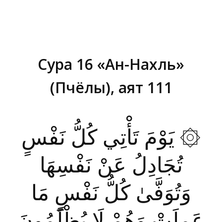
Сура 16 «Ан-Нахль»
(Пчёлы), аят 111
Вы здесь:
۞ يَوْمَ تَأْتِي كُلُّ نَفْسٍ
تُجَادِلُ عَنْ نَفْسِهَا
وَتُوَفَّىٰ كُلُّ نَفْسٍ مَا
عَمِلَتْ وَهُمْ لَا يُظْلَمُونَ