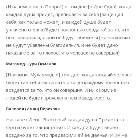
(И напомни им, о Пророк) о том дне [о Дне Суда], когда
каждая душа придет, препираясь за себя [защищая
себя, как только может], и каждой душе будет
уплачено сполна [будет полностью воздано] за то, что
она совершила, и они не будут обижены [ни насколько
не будут убавлены благодеяния, и не будет дано
наказание за то плохое, что человек не совершал]!
Магомед-Нури Османов
[Напомни, Мухаммад, о] том дне, когда каждый человек
будет сам себя защищать и когда каждому полностью
воздается за то, что он совершил. И ни к кому из
людей не будет проявлена несправедливость.
Валерия (Иман) Порохова
Настанет День, В который каждая душа Придет (на
Суд) и будет защищаться, И каждой будет верно
воздано за то, Что предварили ей ее деянья, И им не