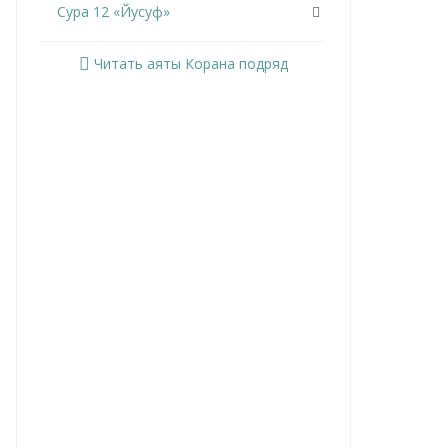
Сура 12 «Йусуф»
Сура 13 «Ар-Раад»
Читать аяты Корана подряд
Сура 14 «Ибрахим»
Сура 15 «Аль-Хиджр»
Сура 16 «Ан-Нахль»
Сура 17 «Аль-Исра»
Сура 18 «Аль-Кахф»
Сура 19 «Марьям»
Сура 20 «Та Ха»
Сура 21 «Аль-Анбийа»
Сура 22 «Аль-Хаджж»
Сура 23 «Аль-Муминун»
Сура 24 «Ан-Нур»