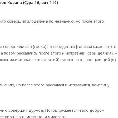
в Корана (Сура 16, аят 119)
 кто совершил злодеяние по незнанию, но после этого
е совершали зло [грехи] по неведению [не зная какое за это
 а потом раскаялись после этого и исправили (свои деяния), –
 покаяния и исправления деяний] однозначно, прощающий (и)
знанию, но после этого раскаялся и исправился, воистину,
дению совершит дурное, Потом раскается и зло добром
дет прощающ, истинно, и милосерд!