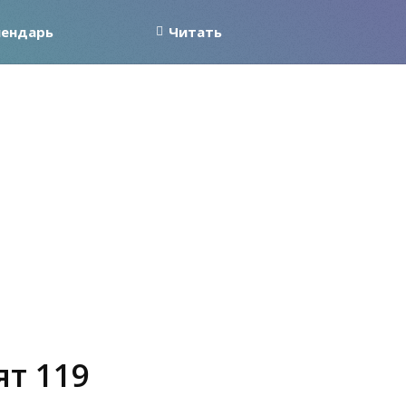
лендарь
Читать
ят 119