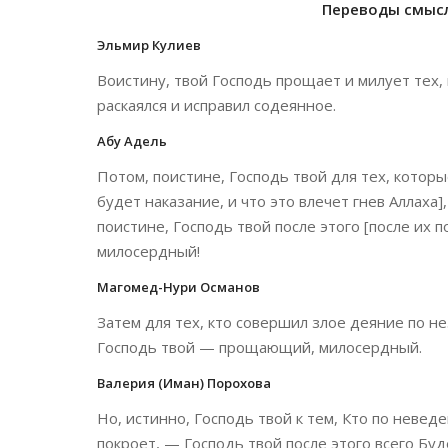
Переводы смысло
Эльмир Кулиев
Воистину, твой Господь прощает и милует тех,
раскаялся и исправил содеянное.
Абу Адель
Потом, поистине, Господь твой для тех, которы
будет наказание, и что это влечет гнев Аллаха],
поистине, Господь твой после этого [после их
милосердный!
Магомед-Нури Османов
Затем для тех, кто совершил злое деяние по не
Господь твой — прощающий, милосердный.
Валерия (Иман) Порохова
Но, истинно, Господь твой к тем, Кто по неве
покроет, — Господь твой после этого всего Бу