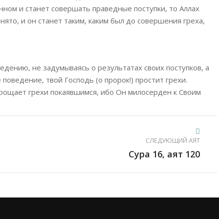
янном и станет совершать праведные поступки, то Аллах
нято, и он станет таким, каким был до совершения греха,
дению, не задумываясь о результатах своих поступков, а
 поведение, твой Господь (о пророк!) простит грехи.
рощает грехи покаявшимся, ибо Он милосерден к Своим
СЛЕДУЮЩИЙ АЯТ
Сура 16, аят 120