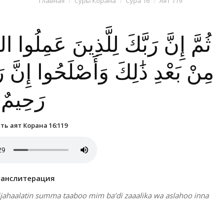
Главная
Суры Корана
Сура 16
Аят 119
ثُمَّ إِنَّ رَبَّكَ لِلَّذِينَ عَمِلُوا ال
مِنْ بَعْدِ ذَٰلِكَ وَأَصْلَحُوا إِنَّ ر
رَحِيمٌ
ь аят Корана 16:119
ранслитерация
jahaalatin summa taaboo mim ba’di zaaalika wa aslahoo inna