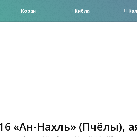
Коран
Кибла
Ка
16 «Ан-Нахль» (Пчёлы), а
Вы здесь: