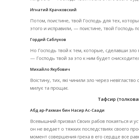
Игнатий Крачковский
Потом, поистине, твой Господь для тех, которы
этого и исправили, — поистине, твой Господь 
Гордий Саблуков
Но Господь твой к тем, которые, сделавши зло
— Господь твой за это к ним будет снисходите
Михайло Якубович
Воістину, тих, які чинили зло через невігластво
милує та прощає.
Тафсир (толкован
Абд ар-Рахман бин Насир Ас-Саади
Всевышний призвал Своих рабов покаяться и ус
он не ведает о тяжких последствиях своего про
момент совершения греха в его сердце все рав