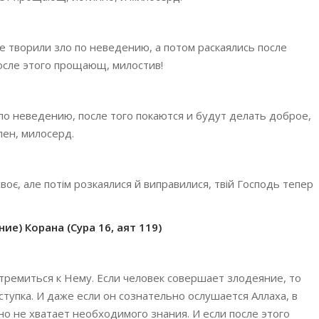
е творили зло по неведению, а потом раскаялись после
после этого прощающ, милостив!
 по неведению, после того покаются и будут делать доброе,
лен, милосерд.
 своє, але потім розкаялися й виправилися, твій Господь тепер
ие) Корана (Сура 16, аят 119)
тремиться к Нему. Если человек совершает злодеяние, то
ступка. И даже если он сознательно ослушается Аллаха, в
но не хватает необходимого знания. И если после этого