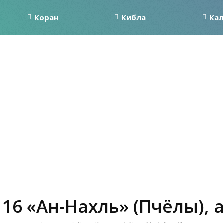
Коран
Кибла
Ка
 16 «Ан-Нахль» (Пчёлы), а
Вы здесь: