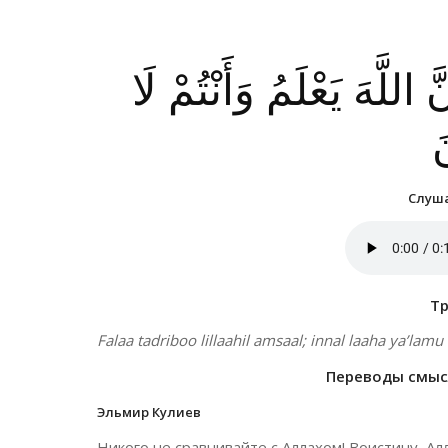
َ اللَّهَ يَعْلَمُ وَأَنْتُمْ لَا
َ
Слуша
Т
Falaa tadriboo lillaahil amsaal; innal laaha ya’lam
Переводы смысл
Эльмир Кулиев
Никого не сравнивайте с Аллахом! Воистину, Алл