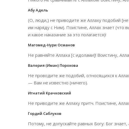
Абу Адель
(О, люди,) не приводите же Аллаху подобий [не 
им наряду с Ним). Поистине, Аллах знает (что в
и какое наказание за это полагается)!
Магомед-Нури Османов
Не равняйте Аллаха [с идолами]! Воистину, Аллах
Валерия (Иман) Порохова
Не проводите же подобий, относящихся к Аллаху,
— Вам не известно (ничего).
Игнатий Крачковский
Не приводите же Аллаху притч. Поистине, Аллах
Гордий Саблуков
Потому, не допускайте равных Богу: Бог знает, 