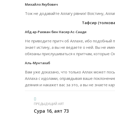
Михайло Якубович
Тож не додавайте Аллагу рівних! Воістину, Аллаг 
Тафсир (толкован
Абд ар-Рахман бин Насир Ас-Саади
Не приводите притч об Аллахе, ибо подобный п
знает истину, а вы не ведаете о ней. Вы не и
обязаны прислушиваться к притчам, которые О
Аль-Мунтахаб
Вам уже доказано, что только Аллах может посы
Аллаха с идолами, оправдывая ваше поклонени
деяния и накажет вас за это, а вы не знаете кар
ПРЕДЫДУЩИЙ АЯТ
Сура 16, аят 73