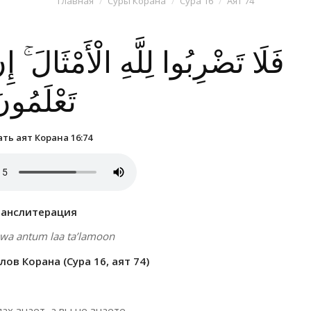
Главная
Суры Корана
Сура 16
Аят 74
فَلَا تَضْرِبُوا لِلَّهِ الْأَمْثَالَ ۚ إِنّ
تَعْلَمُون
ть аят Корана 16:74
ранслитерация
u wa antum laa ta’lamoon
ов Корана (Сура 16, аят 74)
ах знает, а вы не знаете.