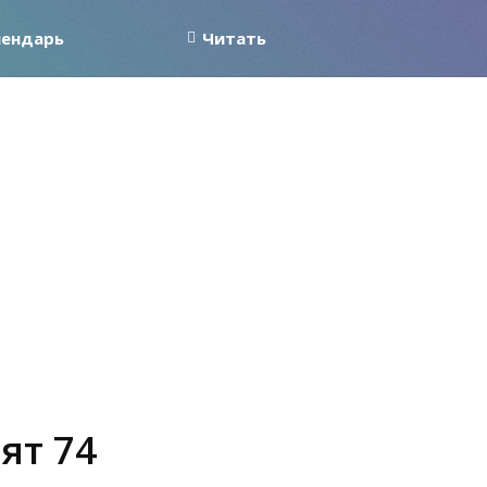
лендарь
Читать
ят 74