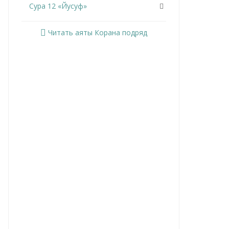
Сура 12 «Йусуф»
Сура 13 «Ар-Раад»
Читать аяты Корана подряд
Сура 14 «Ибрахим»
Сура 15 «Аль-Хиджр»
Сура 16 «Ан-Нахль»
Сура 17 «Аль-Исра»
Сура 18 «Аль-Кахф»
Сура 19 «Марьям»
Сура 20 «Та Ха»
Сура 21 «Аль-Анбийа»
Сура 22 «Аль-Хаджж»
Сура 23 «Аль-Муминун»
Сура 24 «Ан-Нур»