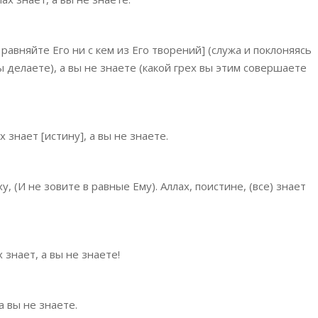
равняйте Его ни с кем из Его творений] (служа и поклоняясь
ы делаете), а вы не знаете (какой грех вы этим совершаете
 знает [истину], а вы не знаете.
 (И не зовите в равные Ему). Аллах, поистине, (все) знает
 знает, а вы не знаете!
а вы не знаете.