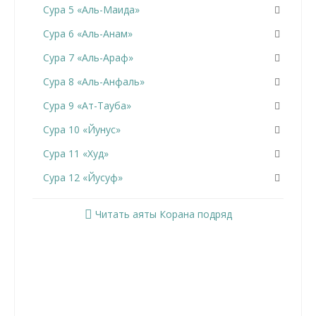
Сура 5 «Аль-Маида»
Сура 6 «Аль-Анам»
Сура 7 «Аль-Араф»
Сура 8 «Аль-Анфаль»
Сура 9 «Ат-Тауба»
Сура 10 «Йунус»
Сура 11 «Худ»
Сура 12 «Йусуф»
Сура 13 «Ар-Раад»
Читать аяты Корана подряд
Сура 14 «Ибрахим»
Сура 15 «Аль-Хиджр»
Сура 16 «Ан-Нахль»
Сура 17 «Аль-Исра»