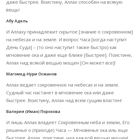
даже быстрее. Воистину, Аллах способен на всякую
вещь!
Абу Адель
И Аллаху принадлежит скрытое [знание о сокровенном]
на небесах и на земле. И вопрос Часа [когда наступит
День Суда] – (то оно наступит также быстро) как
мгновение ока и даже еще ближе [быстрее]. Поис­тине,
Аллах над всякой вещью мощен [Он может все]!
Магомед-Нури Османов
Аллах ведает сокровенное на небесах и на земле.
Судный час настанет в мгновение ока или даже
быстрее. Воистину, Аллах над всем сущим властен!
Валерия (Иман) Порохова
И лишь Аллах владеет Сокровенным неба и земли, Его
решенье о (приходе) Часа — Мгновенье ока иль еще
быстрее. Аллах, поистине, над каждой вещью мощен!