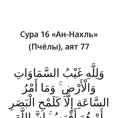
Сура 16 «Ан-Нахль»
(Пчёлы), аят 77
Вы здесь:
وَلِلَّهِ غَيْبُ السَّمَاوَاتِ
وَالْأَرْضِ ۚ وَمَا أَمْرُ
السَّاعَةِ إِلَّا كَلَمْحِ الْبَصَرِ
أَوْ هُوَ أَقْرَبُ ۚ إِنَّ اللَّهَ