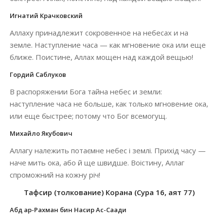
Игнатий Крачковский
Аллаху принадлежит сокровенное на небесах и на
земле. Наступление часа — как мгновение ока или еще
ближе. Поистине, Аллах мощен над каждой вещью!
Гордий Саблуков
В распоряжении Бога тайна небес и земли:
наступление часа не больше, как только мгновение ока,
или еще быстрее; потому что Бог всемогущ.
Михайло Якубович
Аллагу належить потаємне небес і землі. Прихід часу —
наче мить ока, або й ще швидше. Воістину, Аллаг
спроможний на кожну річ!
Тафсир (толкование) Корана (Сура 16, аят 77)
Абд ар-Рахман бин Насир Ас-Саади