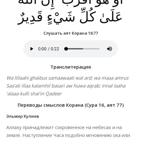
عَلَىٰ كُلِّ شَيْءٍ قَدِيرٌ
Слушать аят Корана 16:77
Транслитерация
Wa lillaahi ghaibus samaawaati wal ard; wa maaa amrus
Saa’ati illaa kalamhil basari aw huwa aqrab; innal laaha
‘alaaa kulli shai’in Qadeer
Переводы смыслов Корана (Сура 16, аят 77)
Эльмир Кулиев
Аллаху принадлежит сокровенное на небесах и на
земле. Наступление Часа подобно мгновению ока или