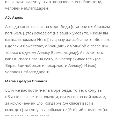
и выводит на сушу, вы отворачиваетесь. Воистину,
человек неблагодарен.
Абу Адель
А когда коснется вас на море беда [становится близким
погибель], (то) исчезают (из ваших умов) те, к кому вы
взывали помимо Него [вы сразу же забываете обо всех
идолах и божествах, обращаясь с мольбой о спасении
только к одному Аллаху Всемогущему]. А после того,
как Он спасет вас на сушу, вы отворачиваетесь (от
Веры, Единобожия и покорности Аллаху). И (как)
человек неблагодарен!
Магомед-Нури Османов
Если же вас постигнет в море беда, то те, к кому вы
обычно взываете о помощи, сгинут из вашей памяти,
за исключением Его. Когда же Он спасет вас [и
выведет] на сушу, вы забываете [Его], ибо человек [по