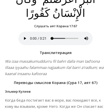
الْإِنْسَانُ كَفُورًا
Слушать аят Корана 17:67
Транслитерация
Wa izaa massakumuddurru fil bahri dalla man tad’oona
illaaa iyyaahu falammaa najjaakum ilal barri a’radtum; wa
kaanal insaanu kafooraa
Переводы смыслов Корана (Сура 17, аят 67)
Эльмир Кулиев
Когда беда постигает вас в море, вас покидают все, к
кому вы взывали, кроме Него. Когда же Он спасает вас