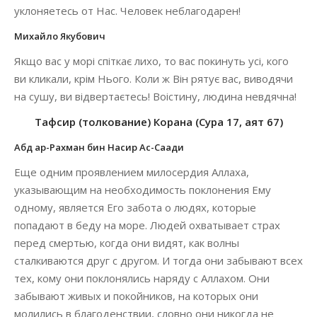
уклоняетесь от Нас. Человек неблагодарен!
Михайло Якубович
Якщо вас у морі спіткає лихо, то вас покинуть усі, кого
ви кликали, крім Нього. Коли ж Він рятує вас, виводячи
на сушу, ви відвертаєтесь! Воістину, людина невдячна!
Тафсир (толкование) Корана (Сура 17, аят 67)
Абд ар-Рахман бин Насир Ас-Саади
Еще одним проявлением милосердия Аллаха,
указывающим на необходимость поклонения Ему
одному, является Его забота о людях, которые
попадают в беду на море. Людей охватывает страх
перед смертью, когда они видят, как волны
сталкиваются друг с другом. И тогда они забывают всех
тех, кому они поклонялись наряду с Аллахом. Они
забывают живых и покойников, на которых они
молились в благоденствии, словно они никогда не