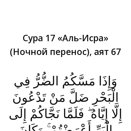
Сура 17 «Аль-Исра»
(Ночной перенос), аят 67
Вы здесь:
وَإِذَا مَسَّكُمُ الضُّرُّ فِي
الْبَحْرِ ضَلَّ مَنْ تَدْعُونَ
إِلَّا إِيَّاهُ ۖ فَلَمَّا نَجَّاكُمْ إِلَى
الْبَرِّ أَعْرَضْتُمْ ۚ وَكَانَ