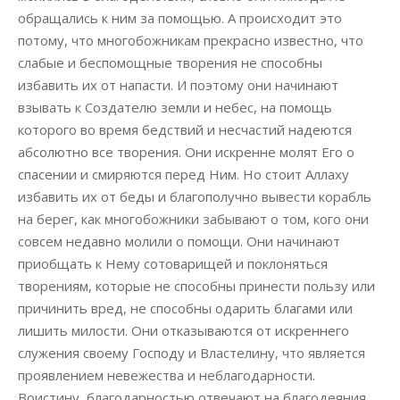
обращались к ним за помощью. А происходит это
потому, что многобожникам прекрасно известно, что
слабые и беспомощные творения не способны
избавить их от напасти. И поэтому они начинают
взывать к Создателю земли и небес, на помощь
которого во время бедствий и несчастий надеются
абсолютно все творения. Они искренне молят Его о
спасении и смиряются перед Ним. Но стоит Аллаху
избавить их от беды и благополучно вывести корабль
на берег, как многобожники забывают о том, кого они
совсем недавно молили о помощи. Они начинают
приобщать к Нему сотоварищей и поклоняться
творениям, которые не способны принести пользу или
причинить вред, не способны одарить благами или
лишить милости. Они отказываются от искреннего
служения своему Господу и Властелину, что является
проявлением невежества и неблагодарности.
Воистину, благодарностью отвечают на благодеяния