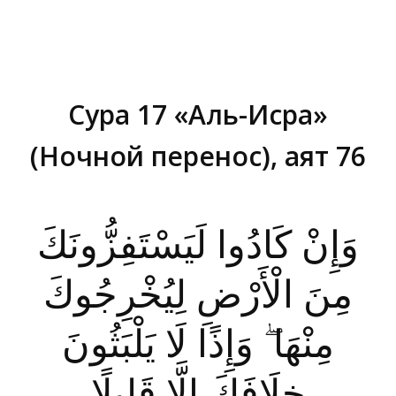
Сура 17 «Аль-Исра»
(Ночной перенос), аят 76
Вы здесь:
وَإِنْ كَادُوا لَيَسْتَفِزُّونَكَ
مِنَ الْأَرْضِ لِيُخْرِجُوكَ
مِنْهَا ۖ وَإِذًا لَا يَلْبَثُونَ
خِلَافَكَ إِلَّا قَلِيلًا