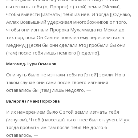
вытеснить тебя (о, Пророк) с (этой) земли [Мекки],
чтобы вывести [изгнать] тебя из нее. И тогда [[Однако,
Аллах Всевышний удерживал многобожников от того,
чтобы они изгнали Пророка Мухаммада из Мекки до
тех пор, пока Он Сам не повелел ему переселиться в
Медину.]] [если бы они сделали это] пробыли бы они
(там) после тебя лишь немного [недолго].
Магомед-Нури Османов
Они чуть было не изгнали тебя из [этой] земли. Но в
таком случае они сами после твоего изгнания
оставались бы [там] лишь недолго, —
Валерия (Иман) Порохова
И их намерением было С этой земли изгнать тебя
(испугом), Чтоб (навсегда) ты от нее был отлучен. И уж
тогда пробыть им там после тебя Не долго б
оставалось, —