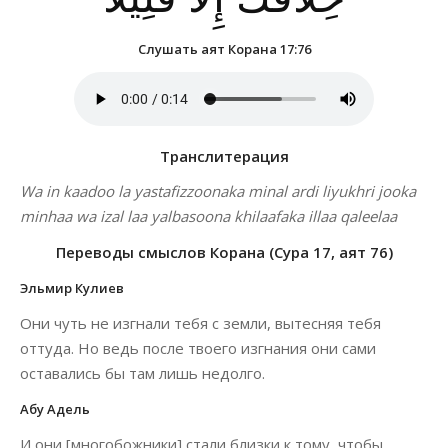
Слушать аят Корана 17:76
Транслитерация
Wa in kaadoo la yastafizzoonaka minal ardi liyukhri jooka
minhaa wa izal laa yalbasoona khilaafaka illaa qaleelaa
Переводы смыслов Корана (Сура 17, аят 76)
Эльмир Кулиев
Они чуть не изгнали тебя с земли, вытесняя тебя
оттуда. Но ведь после твоего изгнания они сами
оставались бы там лишь недолго.
Абу Адель
И они [многобожники] стали близки к тому, чтобы