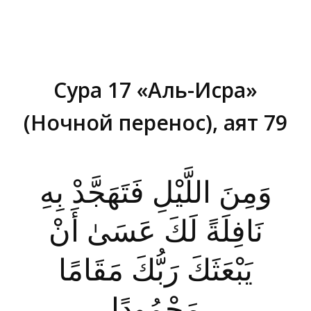
Сура 17 «Аль-Исра»
(Ночной перенос), аят 79
Вы здесь:
وَمِنَ اللَّيْلِ فَتَهَجَّدْ بِهِ
نَافِلَةً لَكَ عَسَىٰ أَنْ
يَبْعَثَكَ رَبُّكَ مَقَامًا
مَحْمُودًا