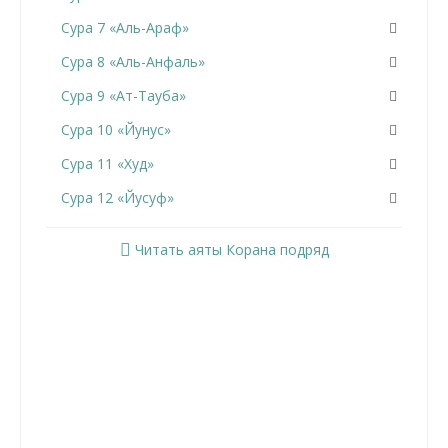
Сура 7 «Аль-Араф»
Сура 8 «Аль-Анфаль»
Сура 9 «Ат-Тауба»
Сура 10 «Йунус»
Сура 11 «Худ»
Сура 12 «Йусуф»
Сура 13 «Ар-Раад»
Читать аяты Корана подряд
Сура 14 «Ибрахим»
Сура 15 «Аль-Хиджр»
Сура 16 «Ан-Нахль»
Сура 17 «Аль-Исра»
Сура 18 «Аль-Кахф»
Сура 19 «Марьям»