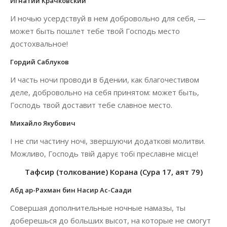
Игнатий Крачковский
И ночью усердствуй в нем добровольно для себя, —
может быть пошлет тебе твой Господь место
достохвальное!
Гордий Саблуков
И часть ночи проводи в бдении, как благочестивом
деле, добровольно на себя принятом: может быть,
Господь твой доставит тебе славное место.
Михайло Якубович
І не спи частину ночі, звершуючи додаткові молитви.
Можливо, Господь твій дарує тобі преславне місце!
Тафсир (толкование) Корана (Сура 17, аят 79)
Абд ар-Рахман бин Насир Ас-Саади
Совершая дополнительные ночные намазы, ты
доберешься до больших высот, на которые не смогут