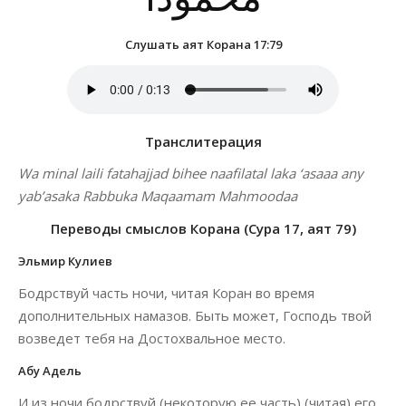
Слушать аят Корана 17:79
Транслитерация
Wa minal laili fatahajjad bihee naafilatal laka ‘asaaa any
yab’asaka Rabbuka Maqaamam Mahmoodaa
Переводы смыслов Корана (Сура 17, аят 79)
Эльмир Кулиев
Бодрствуй часть ночи, читая Коран во время
дополнительных намазов. Быть может, Господь твой
возведет тебя на Достохвальное место.
Абу Адель
И из ночи бодрствуй (некоторую ее часть) (читая) его