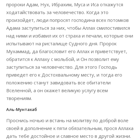
пророки Адам, Нух, Ибрахим, Муса и Иса откажутся
ходатайствовать за человечество. Когда это
произойдет, люди попросят господина всех потомков
Адама заступиться за них, чтобы Аллах смилостивился
над ними и избавил их от страха и печали, которые они
испытывают на ристалище Судного дня. Пророк
Мухаммад, да благословит его Аллах и приветствует,
обратится к Аллаху с мольбой, и Он позволит ему
заступиться за человечество. Для этого Господь
приведет его к Достохвальному месту, и тогда его
положению станут завидовать все обитатели
Вселенной, а он окажет великую услугу всем
творениям.
Аль-Мунтахаб
Проснись ночью и встань на молитву по доброй воле
своей в дополнение к пяти обязательным, прося Аллаха
дать тебе достойное и славное место в другой жизни.