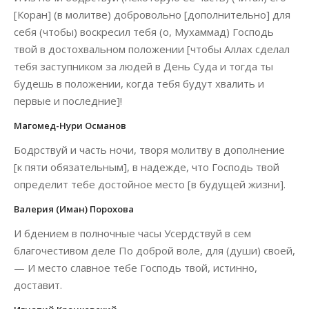
[Коран] (в молитве) добровольно [дополнительно] для
себя (чтобы) воскресил тебя (о, Мухаммад) Господь
твой в достохвальном положении [чтобы Аллах сделал
тебя заступником за людей в День Суда и тогда ты
будешь в положении, когда тебя будут хвалить и
первые и последние]!
Магомед-Нури Османов
Бодрствуй и часть ночи, творя молитву в дополнение
[к пяти обязательным], в надежде, что Господь твой
определит тебе достойное место [в будущей жизни].
Валерия (Иман) Порохова
И бдением в полночные часы Усердствуй в сем
благочестивом деле По доброй воле, для (души) своей,
— И место славное тебе Господь твой, истинно,
доставит.