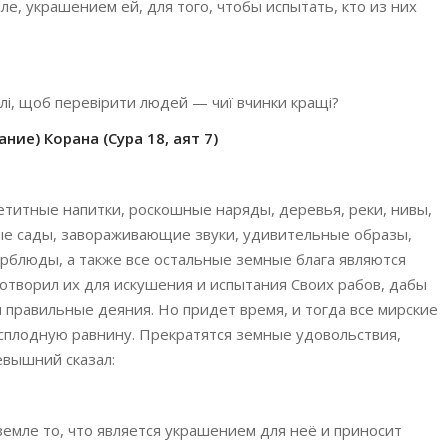
ле, украшением ей, для того, чтобы испытать, кто из них
лі, щоб перевірити людей — чиї вчинки кращі?
ние) Корана (Сура 18, аят 7)
петитные напитки, роскошные наряды, деревья, реки, нивы,
ые сады, завораживающие звуки, удивительные образы,
рблюды, а также все остальные земные блага являются
отворил их для искушения и испытания Своих рабов, дабы
и правильные деяния. Но придет время, и тогда все мирские
бесплодную равнину. Прекратятся земные удовольствия,
евышний сказал:
земле то, что является украшением для неё и приносит