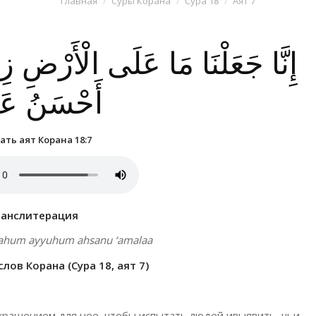
Главная
Суры Корана
Сура 18
Аят 7
إِنَّا جَعَلْنَا مَا عَلَى الْأَرْضِ زِينَة
أَحْسَنُ عَم
ть аят Корана 18:7
ранслитерация
bluwahum ayyuhum ahsanu ‘amalaa
ов Корана (Сура 18, аят 7)
 украшением для нее, чтобы испытать людей ивыявить, чьи