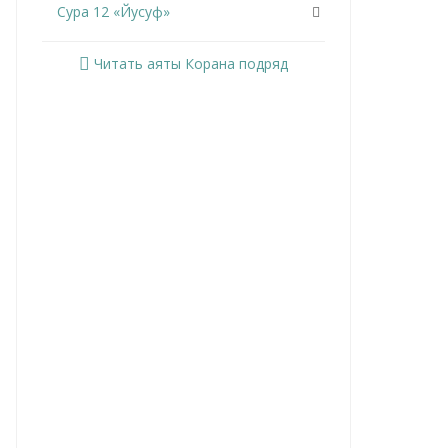
Сура 12 «Йусуф»
Сура 13 «Ар-Раад»
Читать аяты Корана подряд
Сура 14 «Ибрахим»
Сура 15 «Аль-Хиджр»
Сура 16 «Ан-Нахль»
Сура 17 «Аль-Исра»
Сура 18 «Аль-Кахф»
Сура 19 «Марьям»
Сура 20 «Та Ха»
Сура 21 «Аль-Анбийа»
Сура 22 «Аль-Хаджж»
Сура 23 «Аль-Муминун»
Сура 24 «Ан-Нур»