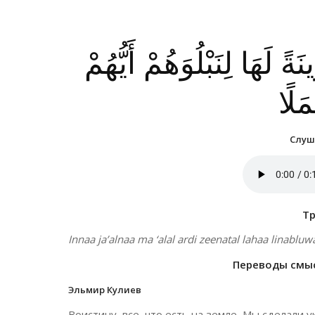
ً لَهَا لِنَبْلُوَهُمْ أَيُّهُمْ
َلًا
Слуша
Т
Innaa ja’alnaa ma ‘alal ardi zeenatal lahaa lina
Переводы смысл
Эльмир Кулиев
Воистину, все, что есть на земле, Мы сделали