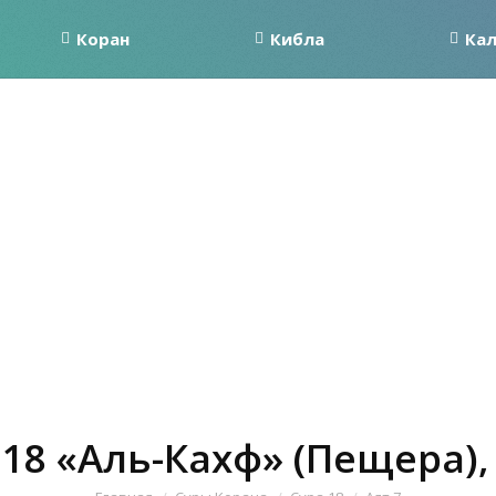
Коран
Кибла
Ка
 18 «Аль-Кахф» (Пещера), 
Вы здесь: