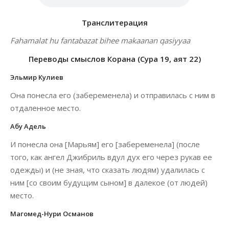
Транслитерация
Fahamalat hu fantabazat bihee makaanan qasiyyaa
Переводы смыслов Корана (Сура 19, аят 22)
Эльмир Кулиев
Она понесла его (забеременела) и отправилась с ним в
отдаленное место.
Абу Адель
И понесла она [Марьям] его [забеременела] (после
того, как ангел Джибриль вдул дух его через рукав ее
одежды) и (не зная, что сказать людям) удалилась с
ним [со своим будущим сыном] в далекое (от людей)
место.
Магомед-Нури Османов