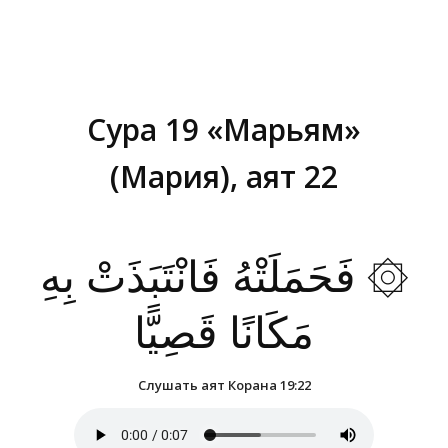
Сура 19 «Марьям»
(Мария), аят 22
Вы здесь:
۞ فَحَمَلَتْهُ فَانْتَبَذَتْ بِهِ
مَكَانًا قَصِيًّا
Слушать аят Корана 19:22