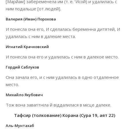
[Марйам] забеременела им (т. е. ‘Исой) и удалилась с
ним подальше [от людей].
Валерия (Иман) Порохова
И понесла она его, И сделалась беременна дитятей, И
удалилась с ним в далекие места.
Игнатий Крачковский
И понесла она его и удалилась с ним в далекое место.
Гордий Саблуков
Она зачала его, и с ним удалилась в одно отдаленное
место.
Михайло Якубович
Тож вона завагітніла й віддалилася в місце далеке.
Тафсир (толкование) Корана (Сура 19, аят 22)
Аль-Мунтахаб