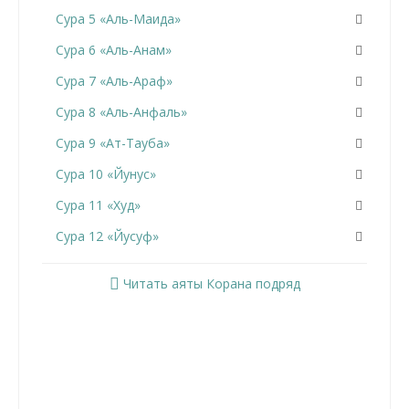
Сура 5 «Аль-Маида»
Сура 6 «Аль-Анам»
Сура 7 «Аль-Араф»
Сура 8 «Аль-Анфаль»
Сура 9 «Ат-Тауба»
Сура 10 «Йунус»
Сура 11 «Худ»
Сура 12 «Йусуф»
Сура 13 «Ар-Раад»
Читать аяты Корана подряд
Сура 14 «Ибрахим»
Сура 15 «Аль-Хиджр»
Сура 16 «Ан-Нахль»
Сура 17 «Аль-Исра»