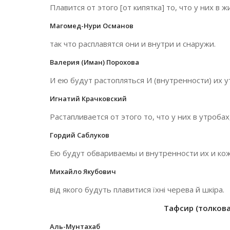
Плавится от этого [от кипятка] то, что у них в жи
Магомед-Нури Османов
так что расплавятся они и внутри и снаружи.
Валерия (Иман) Порохова
И ею будут растопляться И (внутренности) их ут
Игнатий Крачковский
Растапливается от этого то, что у них в утробах,
Гордий Саблуков
Ею будут обвариваемы и внутренности их и кож
Михайло Якубович
від якого будуть плавитися їхні черева й шкіра.
Тафсир (толкован
Аль-Мунтахаб