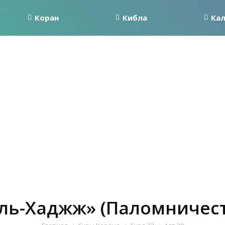
Коран
Кибла
Ка
Аль-Хаджж» (Паломничеств
Вы здесь: