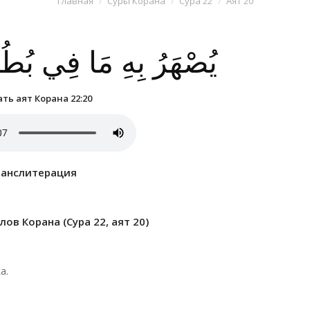
Главная
Суры Корана
Сура 22
Аят 20
يُصْهَرُ بِهِ مَا فِي بُطُو
ть аят Корана 22:20
ранслитерация
ов Корана (Сура 22, аят 20)
а.