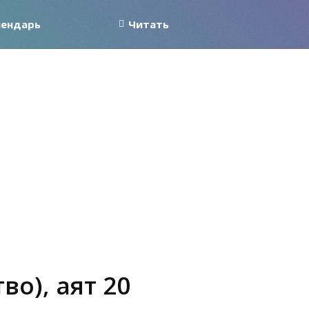
лендарь
Читать
о), аят 20