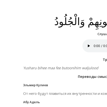
نِهِمْ وَالْجُلُودُ
Слуша
Т
Yusharu bihee maa fee butoonihim waljulood
Переводы смысл
Эльмир Кулиев
От него будут плавиться их внутренности и кож
Абу Адель