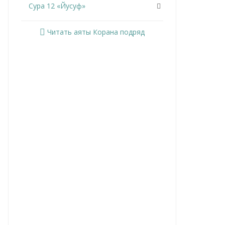
Сура 12 «Йусуф»
Сура 13 «Ар-Раад»
Читать аяты Корана подряд
Сура 14 «Ибрахим»
Сура 15 «Аль-Хиджр»
Сура 16 «Ан-Нахль»
Сура 17 «Аль-Исра»
Сура 18 «Аль-Кахф»
Сура 19 «Марьям»
Сура 20 «Та Ха»
Сура 21 «Аль-Анбийа»
Сура 22 «Аль-Хаджж»
Сура 23 «Аль-Муминун»
Сура 24 «Ан-Нур»