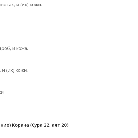
вотах, и (их) кожи.
роб, и кожа.
 и (их) кожи.
и;
ие) Корана (Сура 22, аят 20)