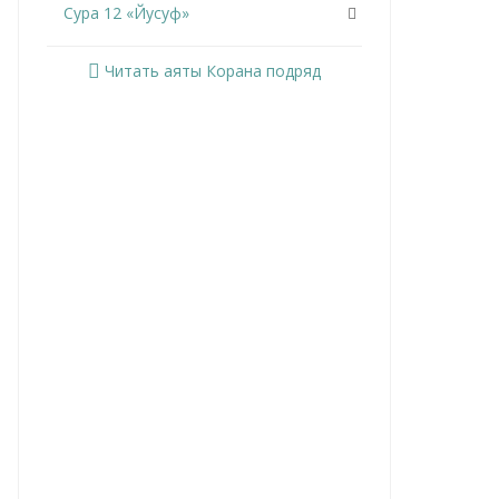
Сура 12 «Йусуф»
Сура 13 «Ар-Раад»
Читать аяты Корана подряд
Сура 14 «Ибрахим»
Сура 15 «Аль-Хиджр»
Сура 16 «Ан-Нахль»
Сура 17 «Аль-Исра»
Сура 18 «Аль-Кахф»
Сура 19 «Марьям»
Сура 20 «Та Ха»
Сура 21 «Аль-Анбийа»
Сура 22 «Аль-Хаджж»
Сура 23 «Аль-Муминун»
Сура 24 «Ан-Нур»