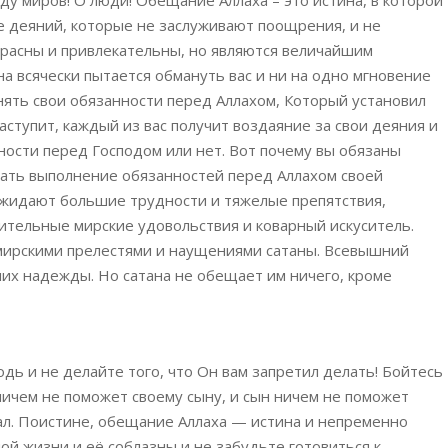
ду миров! О люди! Обещание Аллаха – это истина, в которой
 деяний, которые не заслуживают поощрения, и не
расны и привлекательны, но являются величайшим
на всячески пытается обмануть вас и ни на одно мгновение
лнять свои обязанности перед Аллахом, Который установил
наступит, каждый из вас получит воздаяние за свои деяния и
ности перед Господом или нет. Вот почему вы обязаны
лать выполнение обязанностей перед Аллахом своей
джидают большие трудности и тяжелые препятствия,
ительные мирские удовольствия и коварный искуситель.
ирскими прелестями и наущениями сатаны. Всевышний
них надежды. Но сатана не обещает им ничего, кроме
одь и не делайте того, что Он вам запретил делать! Бойтесь
 ничем не поможет своему сыну, и сын ничем не поможет
ал. Поистине, обещание Аллаха — истина и непременно
ой жизни и её соблазны и не забудьте готовиться к