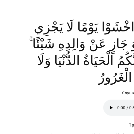
 وَاخْشَوْا يَوْمًا لَا يَجْزِي
ُوَ جَازٍ عَنْ وَالِدِهِ شَيْئًا
َكُمُ الْحَيَاةُ الدُّنْيَا وَلَا
ِ الْغَرُورُ
Слуша
Т