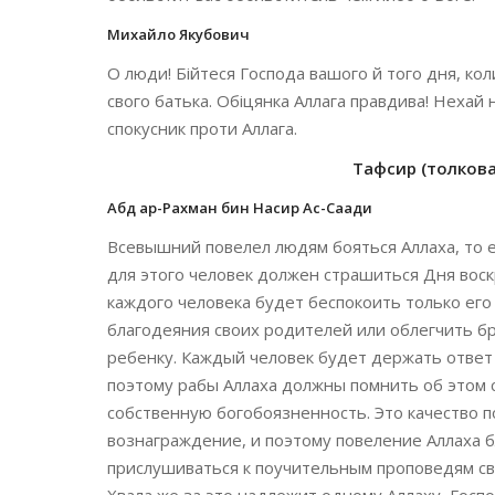
Михайло Якубович
О люди! Бійтеся Господа вашого й того дня, кол
свого батька. Обіцянка Аллага правдива! Нехай 
спокусник проти Аллага.
Тафсир (толкован
Абд ар-Рахман бин Насир Ас-Саади
Всевышний повелел людям бояться Аллаха, то е
для этого человек должен страшиться Дня воск
каждого человека будет беспокоить только ег
благодеяния своих родителей или облегчить бр
ребенку. Каждый человек будет держать ответ 
поэтому рабы Аллаха должны помнить об этом 
собственную богобоязненность. Это качество п
вознаграждение, и поэтому повеление Аллаха б
прислушиваться к поучительным проповедям св