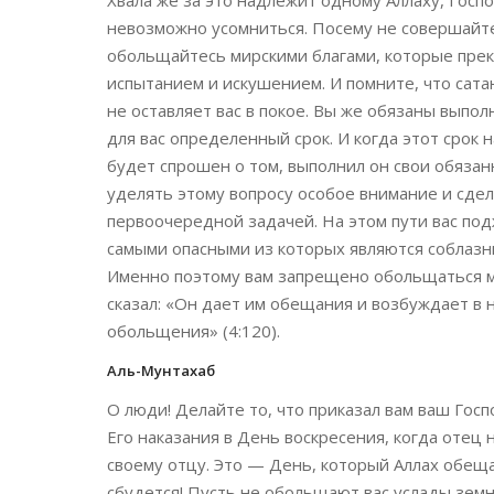
Хвала же за это надлежит одному Аллаху, Госпо
невозможно усомниться. Посему не совершайте
обольщайтесь мирскими благами, которые прек
испытанием и искушением. И помните, что сата
не оставляет вас в покое. Вы же обязаны выпо
для вас определенный срок. И когда этот срок 
будет спрошен о том, выполнил он свои обязан
уделять этому вопросу особое внимание и сде
первоочередной задачей. На этом пути вас по
самыми опасными из которых являются соблазн
Именно поэтому вам запрещено обольщаться м
сказал: «Он дает им обещания и возбуждает в 
обольщения» (4:120).
Аль-Мунтахаб
О люди! Делайте то, что приказал вам ваш Госп
Его наказания в День воскресения, когда отец
своему отцу. Это — День, который Аллах обещ
сбудется! Пусть не обольщают вас услады земн