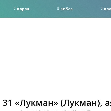
Коран
Кибла
Ка
 31 «Лукман» (Лукман), а
Вы здесь: