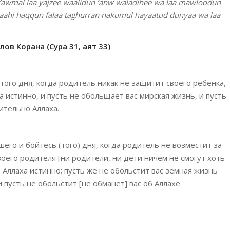
wmal laa yajzee waalidun ‘anw waladihee wa laa mawloodun
 laahi haqqun falaa taghurran nakumul hayaatud dunyaa wa laa
ов Корана (Сура 31, аят 33)
того дня, когда родитель никак не защитит своего ребенка,
 истинно, и пусть не обольщает вас мирская жизнь, и пусть
ительно Аллаха.
шего и бойтесь (того) дня, когда родитель не возместит за
оего родителя [ни родители, ни дети ничем не смогут хоть
 Аллаха истинно; пусть же не обольстит вас земная жизнь
и пусть не обольстит [не обманет] вас об Аллахе