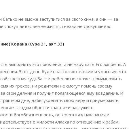
и батько не зможе заступитися за свого сина, а син — за
не спокушає вас земне життя, і нехай не спокушає вас
ие) Корана (Сура 31, аят 33)
сть выполнять Его повеления и не нарушать Его запреты. А
ресения. Этот день будет настолько тяжким и ужасным, что
о собственная судьба. Ни ребенок не сможет приумножить
емя их грехов, ни родители не смогут помочь своему
за свои деяния и получит полагающееся ему воздаяние. И
страшном дне, дабы укрепить свою веру и приумножить
омогает людям обрести счастье и заслужить
люсти богобоязненность, остерегаться наказания и
идетельствует о милости Аллаха по отношению к рабам.