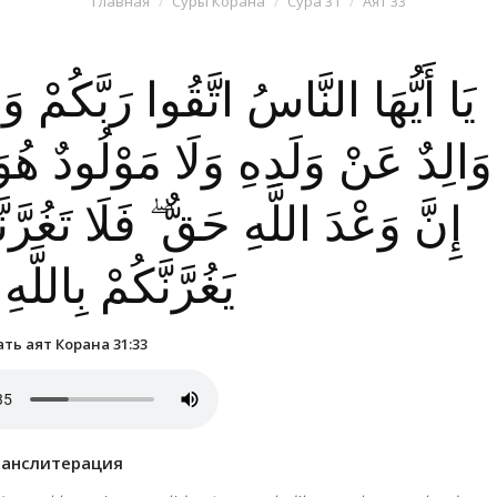
Главная
Суры Корана
Сура 31
Аят 33
يَا أَيُّهَا النَّاسُ اتَّقُوا رَبَّكُمْ
وَالِدٌ عَنْ وَلَدِهِ وَلَا مَوْلُودٌ ه ۚ
إِنَّ وَعْدَ اللَّهِ حَقٌّ ۖ فَلَا تَغُرَّنّ
يَغُرَّنَّكُمْ بِاللَّه
ть аят Корана 31:33
ранслитерация