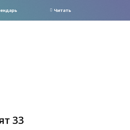
лендарь
Читать
ят 33