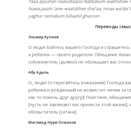
Yaaa ayyuhan naasuttaqoo Rabbakum wakhshaw Ya
huwa jaazin ‘anw waalidihee shai’aa; innaa wa’dal
yaghur rannakum billaahil gharoon
Переводы смысл
Эльмир Кулиев
О люди! Бойтесь вашего Господа и страшитесь 
а ребенок — своего родителя. Обещание Аллаха
соблазнитель (дьявол) не обольщает вас относ
Абу Адель
О, люди! Остерегайтесь (наказания) Господа ва
ребенка и рожденный не возместит ничем за св
как-то помочь друг другу]! Поистине, обещание
[пусть не завлекают вас прелести этой жизни], 
обольститель [сатана].
Магомед-Нури Османов