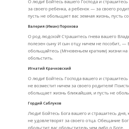
О люди! Бойтесь вашего Господа и страшитесь т
за своего ребенка, а ребенок — за своего роди
пусть не обольщает вас земная жизнь, пусть со
Валерия (Иман) Порохова
О род людской! Страшитесь гнева вашего Влад
полезен сыну И сын отцу ничем не пособит, — 
обольщайтесь (Мгновеньем кратким) жизни на 
обольстить.
Игнатий Крачковский
О люди! Бойтесь Господа вашего и страшитесь
не возместит ничем за своего родителя! Поисти
обольщает жизнь ближайшая, и пусть не оболь
Гордий Саблуков
Люди! Бойтесь Бога вашего и страшитесь дня, 
не удовлетворят за своего отца. Обещание Бога
обольстит вас обольститель чем либо о Боге.