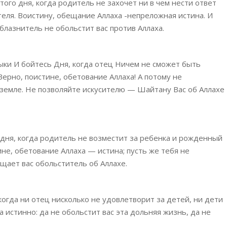
ого дня, когда родитель не захочет ни в чем нести ответ
теля. Воистину, обещание Аллаха -непреложная истина. И
блазнитель не обольстит вас против Аллаха.
ыки И бойтесь Дня, когда отец Ничем не сможет быть
Верно, поистине, обетование Аллаха! А потому не
земле. Не позволяйте искусителю — Шайтану Вас об Аллахе
 дня, когда родитель не возместит за ребенка и рожденный
не, обетование Аллаха — истина; пусть же тебя не
щает вас обольститель об Аллахе.
когда ни отец нисколько не удовлетворит за детей, ни дети
 истинно: да не обольстит вас эта дольняя жизнь, да не