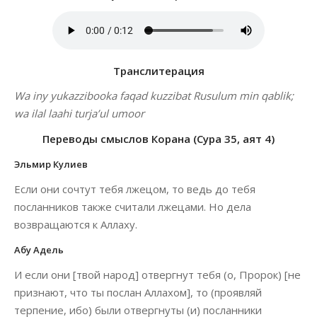
Транслитерация
Wa iny yukazzibooka faqad kuzzibat Rusulum min qablik;
wa ilal laahi turja’ul umoor
Переводы смыслов Корана (Сура 35, аят 4)
Эльмир Кулиев
Если они сочтут тебя лжецом, то ведь до тебя
посланников также считали лжецами. Но дела
возвращаются к Аллаху.
Абу Адель
И если они [твой народ] отвергнут тебя (о, Пророк) [не
признают, что ты послан Аллахом], то (проявляй
терпение, ибо) были отвергнуты (и) посланники