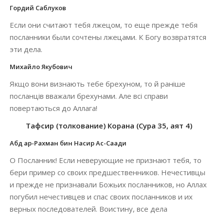
Гордий Саблуков
Если они считают тебя лжецом, то еще прежде тебя
посланники были сочтены лжецами. К Богу возвратятся
эти дела.
Михайло Якубович
Якщо вони визнають тебе брехуном, то й раніше
посланців вважали брехунами. Але всі справи
повертаються до Аллага!
Тафсир (толкование) Корана (Сура 35, аят 4)
Абд ар-Рахман бин Насир Ас-Саади
О Посланник! Если неверующие не признают тебя, то
бери пример со своих предшественников. Нечестивцы
и прежде не признавали Божьих посланников, но Аллах
погубил нечестивцев и спас своих посланников и их
верных последователей. Воистину, все дела