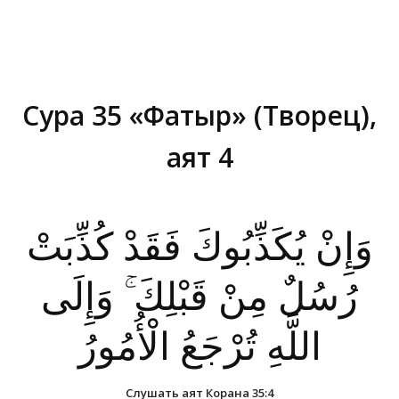
Сура 35 «Фатыр» (Творец),
аят 4
Вы здесь:
وَإِنْ يُكَذِّبُوكَ فَقَدْ كُذِّبَتْ
رُسُلٌ مِنْ قَبْلِكَ ۚ وَإِلَى
اللَّهِ تُرْجَعُ الْأُمُورُ
Слушать аят Корана 35:4