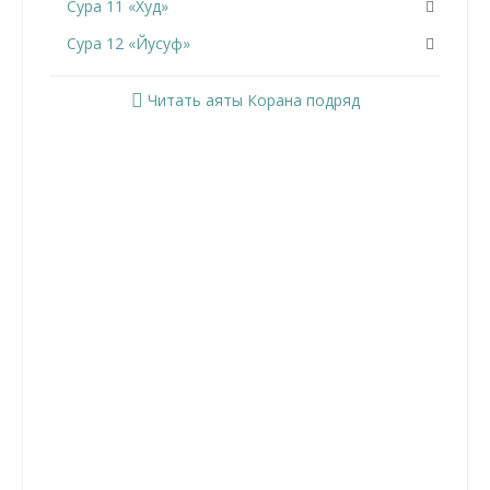
Сура 11 «Худ»
Сура 12 «Йусуф»
Сура 13 «Ар-Раад»
Читать аяты Корана подряд
Сура 14 «Ибрахим»
Сура 15 «Аль-Хиджр»
Сура 16 «Ан-Нахль»
Сура 17 «Аль-Исра»
Сура 18 «Аль-Кахф»
Сура 19 «Марьям»
Сура 20 «Та Ха»
Сура 21 «Аль-Анбийа»
Сура 22 «Аль-Хаджж»
Сура 23 «Аль-Муминун»
Сура 24 «Ан-Нур»