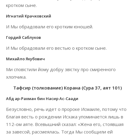
кротком сыне.
Игнатий Крачковский
И Мы обрадовали его кротким юношей.
Гордий Саблуков
И Мы обрадовали его вестью о кротком сыне.
Михайло Якубович
Ми сповістили йому добру звістку про смиренного
хлопчика.
Тафсир (толкование) Корана (Сура 37, аят 101)
Абд ар-Рахман бин Насир Ас-Саади
Безусловно, речь идет о пророке Исмаиле, потому что
благая весть о рождении Исхака упоминается лишь в
112-ом аяте. Всевышний сказал: «Жена его, стоявшая
за завесой, рассмеялась. Тогда Мы сообщили ей