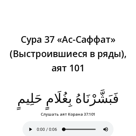
Сура 37 «Ас-Саффат»
(Выстроившиеся в ряды),
аят 101
Вы здесь:
فَبَشَّرْنَاهُ بِغُلَامٍ حَلِيمٍ
Слушать аят Корана 37:101