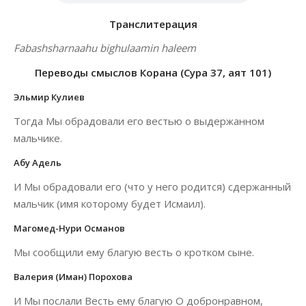
Транслитерация
Fabashsharnaahu bighulaamin haleem
Переводы смыслов Корана (Сура 37, аят 101)
Эльмир Кулиев
Тогда Мы обрадовали его вестью о выдержанном
мальчике.
Абу Адель
И Мы обрадовали его (что у него родится) сдержанный
мальчик (имя которому будет Исмаил).
Магомед-Нури Османов
Мы сообщили ему благую весть о кротком сыне.
Валерия (Иман) Порохова
И Мы послали Весть ему благую О добронравном,