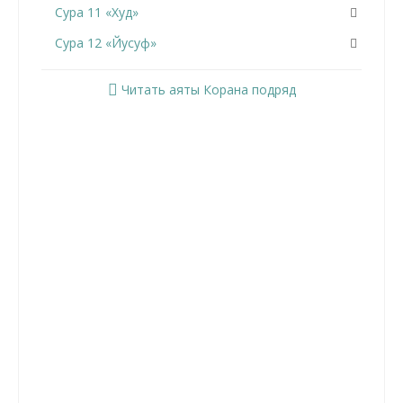
Сура 11 «Худ»
Сура 12 «Йусуф»
Сура 13 «Ар-Раад»
Читать аяты Корана подряд
Сура 14 «Ибрахим»
Сура 15 «Аль-Хиджр»
Сура 16 «Ан-Нахль»
Сура 17 «Аль-Исра»
Сура 18 «Аль-Кахф»
Сура 19 «Марьям»
Сура 20 «Та Ха»
Сура 21 «Аль-Анбийа»
Сура 22 «Аль-Хаджж»
Сура 23 «Аль-Муминун»